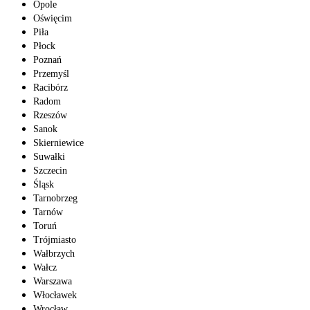
Opole
Oświęcim
Piła
Płock
Poznań
Przemyśl
Racibórz
Radom
Rzeszów
Sanok
Skierniewice
Suwałki
Szczecin
Śląsk
Tarnobrzeg
Tarnów
Toruń
Trójmiasto
Wałbrzych
Wałcz
Warszawa
Włocławek
Wrocław