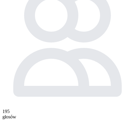
195
głosów