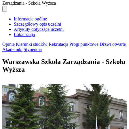
Zarządzania - Szkoła Wyższa
Informacje ogólne
Szczegółowy opis uczelni
Artykuły dotyczące uczelni
Lokalizacja
Opinie
Kierunki studiów
Rekrutacja
Progi punktowe
Drzwi otwarte
Akademiki
Stypendia
Warszawska Szkoła Zarządzania - Szkoła
Wyższa