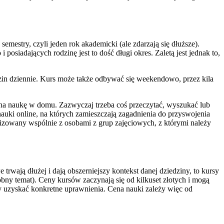
estry, czyli jeden rok akademicki (ale zdarzają się dłuższe).
osiadających rodzinę jest to dość długi okres. Zaletą jest jednak to,
dzin dziennie. Kurs może także odbywać się weekendowo, przez kila
s na naukę w domu. Zazwyczaj trzeba coś przeczytać, wyszukać lub
nauki online, na których zamieszczają zagadnienia do przyswojenia
lizowany wspólnie z osobami z grup zajęciowych, z którymi należy
rwają dłużej i dają obszerniejszy kontekst danej dziedziny, to kursy
ny temat). Ceny kursów zaczynają się od kilkuset złotych i mogą
aby uzyskać konkretne uprawnienia. Cena nauki zależy więc od