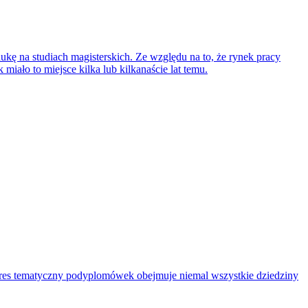
aukę na studiach magisterskich. Ze względu na to, że rynek pracy
 miało to miejsce kilka lub kilkanaście lat temu.
res tematyczny podyplomówek obejmuje niemal wszystkie dziedziny