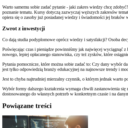
Warto samemu sobie zadać pytanie - jaki zakres wiedzy chcę zdobyć?
poznanie tematu. Kursy dotyczą zazwyczaj węższych zakresów tematy
opiera się o zasoby już posiadanej wiedzy i świadomości jej braków
Zwrot z inwestycji
Co dają studia podyplomowe oprócz wiedzy i satysfakcji? Osoba dec
Poświęcając czas i pieniądze powinniśmy jak najwięcej wyciągnąć z
nowego, lepiej opłacanego stanowiska, czy też zysków, które osiągni
Pytania pomocnicze, które można sobie zadać to: Czy dany wybór da
jest tylko odpowiedzią branży edukacyjnej na najnowsze trendy i mo
Jest to chyba najtrudniej mierzalny czynnik, o którym jednak wart
Wybór formy dalszego kształcenia wymaga chwili zastanowienia się 
dostosowanego do własnych potrzeb w konkretnym czasie i na danym 
Powiązane treści