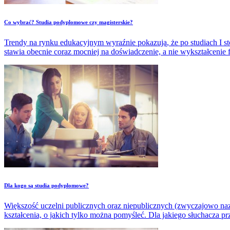
​Co wybrać? Studia podyplomowe czy magisterskie?
Trendy na rynku edukacyjnym wyraźnie pokazują, że po studiach I stop
stawia obecnie coraz mocniej na doświadczenie, a nie wykształcenie for
​Dla kogo są studia podyplomowe?
Większość uczelni publicznych oraz niepublicznych (zwyczajowo n
kształcenia, o jakich tylko można pomyśleć. Dla jakiego słuchacza 