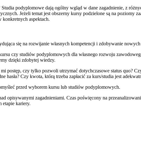
 Studia podyplomowe dają ogólny wgląd w dane zagadnienie, z różnych 
cznych. Jeżeli temat jest obszerny kursy podzielone są na poziomy z
 w konkretnych aspektach.
ydująca się na rozwijanie własnych kompetencji i zdobywanie nowych 
 kursu czy studiów podyplomowych dla własnego rozwoju zawodowego. 
emy dzięki zdobytej wiedzy.
 mi postęp, czy tylko pozwoli utrzymać dotychczasowe status quo?
Czy
dne hasła? Czy kwota, którą trzeba zapłacić za kurs/studia jest adek
o pomyśleć przed wyborem kursu lub studiów podyplomowych.
nad opisywanymi zagadnieniami. Czas poświęcony na przeanalizowanie
etapie kariery.