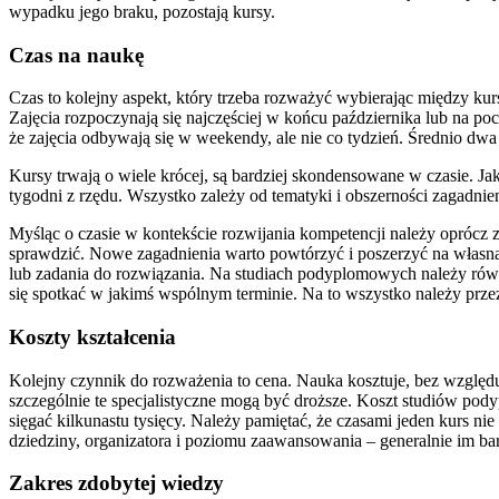
wypadku jego braku, pozostają kursy.
Czas na naukę
Czas to kolejny aspekt, który trzeba rozważyć wybierając między ku
Zajęcia rozpoczynają się najczęściej w końcu października lub na poc
że zajęcia odbywają się w weekendy, ale nie co tydzień. Średnio dw
Kursy trwają o wiele krócej, są bardziej skondensowane w czasie. J
tygodni z rzędu. Wszystko zależy od tematyki i obszerności zagadnien
Myśląc o czasie w kontekście rozwijania kompetencji należy oprócz 
sprawdzić. Nowe zagadnienia warto powtórzyć i poszerzyć na własna r
lub zadania do rozwiązania. Na studiach podyplomowych należy równi
się spotkać w jakimś wspólnym terminie. Na to wszystko należy prz
Koszty kształcenia
Kolejny czynnik do rozważenia to cena. Nauka kosztuje, bez względu 
szczególnie te specjalistyczne mogą być droższe. Koszt studiów po
sięgać kilkunastu tysięcy. Należy pamiętać, że czasami jeden kurs n
dziedziny, organizatora i poziomu zaawansowania – generalnie im ba
Zakres zdobytej wiedzy