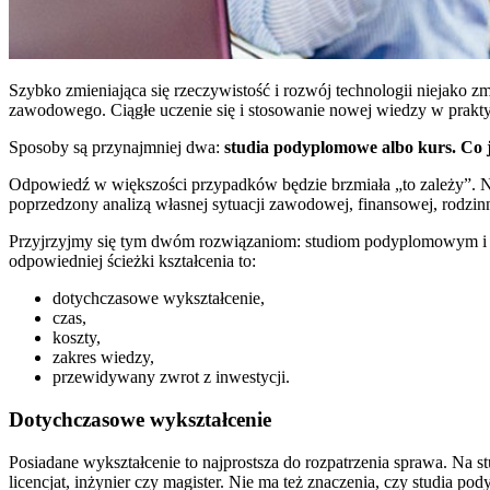
Szybko zmieniająca się rzeczywistość i rozwój technologii niejako zm
zawodowego. Ciągłe uczenie się i stosowanie nowej wiedzy w prakty
Sposoby są przynajmniej dwa:
studia podyplomowe albo kurs. Co j
Odpowiedź w większości przypadków będzie brzmiała „to zależy”. N
poprzedzony analizą własnej sytuacji zawodowej, finansowej, rodzinnej
Przyjrzyjmy się tym dwóm rozwiązaniom: studiom podyplomowym i k
odpowiedniej ścieżki kształcenia to:
dotychczasowe wykształcenie,
czas,
koszty,
zakres wiedzy,
przewidywany zwrot z inwestycji.
Dotychczasowe wykształcenie
Posiadane wykształcenie to najprostsza do rozpatrzenia sprawa. Na s
licencjat, inżynier czy magister. Nie ma też znaczenia, czy studia