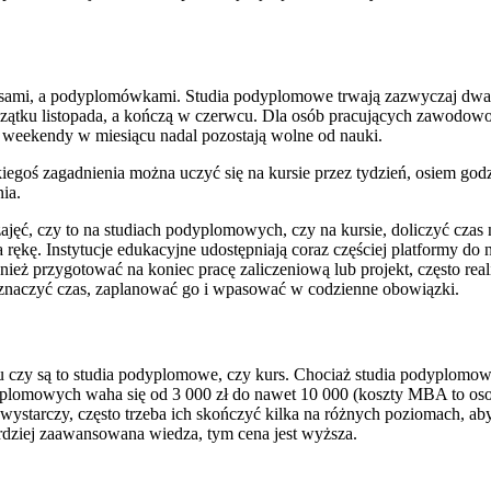
rsami, a podyplomówkami. Studia podyplomowe trwają zazwyczaj dwa sem
zątku listopada, a kończą w czerwcu. Dla osób pracujących zawodowo i p
a weekendy w miesiącu nadal pozostają wolne od nauki.
akiegoś zagadnienia można uczyć się na kursie przez tydzień, osiem go
ia.
zajęć, czy to na studiach podyplomowych, czy na kursie, doliczyć cza
ękę. Instytucje edukacyjne udostępniają coraz częściej platformy do 
eż przygotować na koniec pracę zaliczeniową lub projekt, często rea
eznaczyć czas, zaplanować go i wpasować w codzienne obowiązki.
czy są to studia podyplomowe, czy kurs. Chociaż studia podyplomowe t
dyplomowych waha się od 3 000 zł do nawet 10 000 (koszty MBA to osob
ie wystarczy, często trzeba ich skończyć kilka na różnych poziomach, 
rdziej zaawansowana wiedza, tym cena jest wyższa.