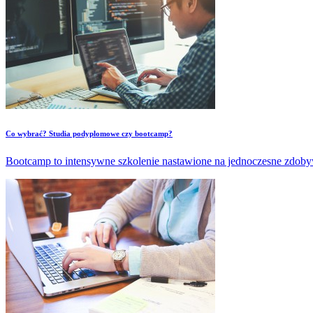
​Co wybrać? Studia podyplomowe czy bootcamp?
Bootcamp to intensywne szkolenie nastawione na jednoczesne zdobywan