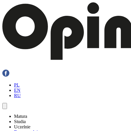
PL
EN
RU
Matura
Studia
Uczelnie