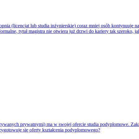
nia (licencjat lub studia inżynierskie) coraz mniej osób kontynuuje n
malne, tytuł magistra nie otwiera już drzwi do kariery tak szeroko, jak
azywanych prywatnymi) ma w swojej ofercie studia podyplomowe. Zak
przygotowuje się oferty kształcenia podyplomowego?