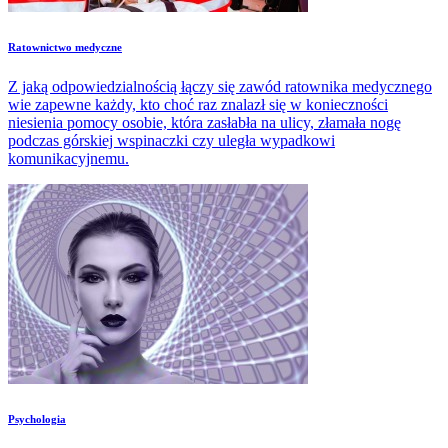
Ratownictwo medyczne
Z jaką odpowiedzialnością łączy się zawód ratownika medycznego
wie zapewne każdy, kto choć raz znalazł się w konieczności
niesienia pomocy osobie, która zasłabła na ulicy, złamała nogę
podczas górskiej wspinaczki czy uległa wypadkowi
komunikacyjnemu.
Psychologia