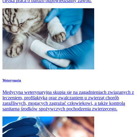
ciężka praca o bardzo odpowiedzialny zawód.
Weterynaria
Medycyna weterynaryjna skupia się na zagadnieniach związanych z
leczeniem, profilaktyką oraz zwalczaniem u zwierząt chorób
zaraźliwych, mogących zagrażać człowiekowi, a także kontrolą
sanitarną środków spożywczych pochodzenia zwierzęcego.