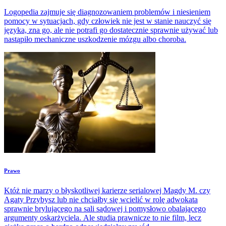
Logopedia zajmuje się diagnozowaniem problemów i niesieniem
pomocy w sytuacjach, gdy człowiek nie jest w stanie nauczyć się
języka, zna go, ale nie potrafi go dostatecznie sprawnie używać lub
nastąpiło mechaniczne uszkodzenie mózgu albo choroba.
Prawo
Któż nie marzy o błyskotliwej karierze serialowej Magdy M. czy
Agaty Przybysz lub nie chciałby się wcielić w rolę adwokata
sprawnie brylującego na sali sądowej i pomysłowo obalającego
argumenty oskarżyciela. Ale studia prawnicze to nie film, lecz