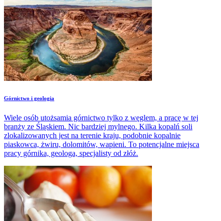
Górnictwo i geologia
Wiele osób utożsamia górnictwo tylko z węglem, a pracę w tej
branży ze Śląskiem. Nic bardziej mylnego. Kilka kopalń soli
zlokalizowanych jest na terenie kraju, podobnie kopalnie
piaskowca, żwiru, dolomitów, wapieni. To potencjalne miejsca
pracy górnika, geologa, specjalisty od złóż.