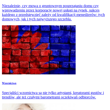
Niezależnie, czy mowa o gruntownym posprzątaniu domu czy
wprowadzeniu przez korporację nowej usługi na rynek, sukces
każdego z przedsięwzięć zależy od kwalifikacji menedżerów: tych
domowych, jak i tych najwyższego szczebla.
Wzornictwo
Specjaliści wzornictwa są nie tylko artystami, kreatorami gustów i
trendów, ale też czułymi barometrami oczekiwań odbiorców.