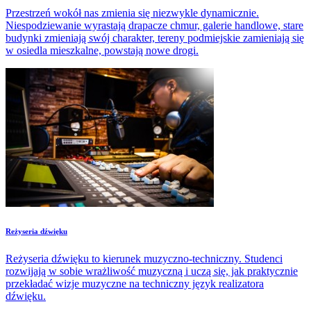
Przestrzeń wokół nas zmienia się niezwykle dynamicznie.
Niespodziewanie wyrastają drapacze chmur, galerie handlowe, stare
budynki zmieniają swój charakter, tereny podmiejskie zamieniają się
w osiedla mieszkalne, powstają nowe drogi.
Reżyseria dźwięku
Reżyseria dźwięku to kierunek muzyczno-techniczny. Studenci
rozwijają w sobie wrażliwość muzyczną i uczą się, jak praktycznie
przekładać wizje muzyczne na techniczny język realizatora
dźwięku.