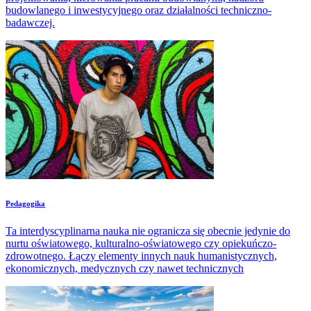
budowlanego i inwestycyjnego oraz działalności techniczno-
badawczej.
Pedagogika
Ta interdyscyplinarna nauka nie ogranicza się obecnie jedynie do
nurtu oświatowego, kulturalno-oświatowego czy opiekuńczo-
zdrowotnego. Łączy elementy innych nauk humanistycznych,
ekonomicznych, medycznych czy nawet technicznych