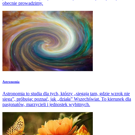
obecnie prowadzimy.
Astronomia
Astronomia to studia dla tych, którzy „sięgają tam, gdzie wzrok nie
sięga”, próbując poznać, jak „działa” Wszechświat. To kierunek dla
pasjonatów, marzycieli i jednostek wybitnych.