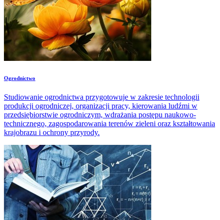
Ogrodnictwo
Studiowanie ogrodnictwa przygotowuje w zakresie technologii
produkcji ogrodniczej, organizacji pracy, kierowania ludźmi w
przedsiębiorstwie ogrodniczym, wdrażania postępu naukowo-
technicznego, zagospodarowania terenów zieleni oraz kształtowania
krajobrazu i ochrony przyrody.