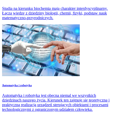
Studia na kierunku biochemia mają charakter interdyscyplinarny.
Łączą wiedzę z dziedziny biologii, chemii, fizyki, podstaw nauk
matematyczno-przyrodniczych.
Automatyka i robotyka
Automatyka i robotyka jest obecna niemal we wszystkich
dziedzinach naszego życia. Kierunek ten zajmuje się teoretyczną i
praktyczną realizacją urządzeń sterujących obiektami i procesami
technologicznymi z ograniczonym udziałem człowieka.