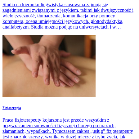
Studia na kierunku lingwistyka stosowana zajmują się
zagadnieniami związanymi z językiem, takimi jak dwujęzyczność i
wielojęzyczność, tłumaczenia, komunikacja przy pomocy
komputera, ocena umiejętności językowych, glottodydaktyka,
analfabetyzm. Studia można podjąć na uniwersytetach i w
wybranych uczelniach niepublicznych.
Fizjoterapia
Praca fizjoterapeuty kojarzona jest przede wszystkim z
przywracaniem sprawności fizycznej chorego po urazach,
złamaniach, wypadkach. Tymczasem zakres „usług” fizjoterapeuty
jest znacznie szerszy, wynika w dużej mierze z trybu życia, jak