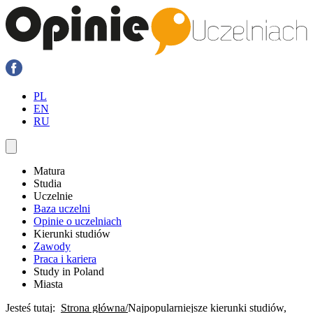
PL
EN
RU
Matura
Studia
Uczelnie
Baza uczelni
Opinie o uczelniach
Kierunki studiów
Zawody
Praca i kariera
Study in Poland
Miasta
Jesteś tutaj:
Strona główna
Najpopularniejsze kierunki studiów,