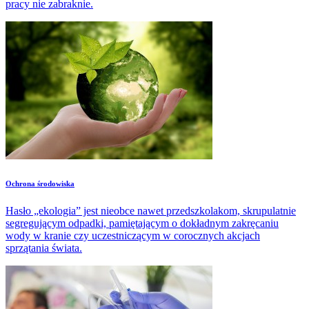
pracy nie zabraknie.
Ochrona środowiska
Hasło „ekologia” jest nieobce nawet przedszkolakom, skrupulatnie
segregującym odpadki, pamiętającym o dokładnym zakręcaniu
wody w kranie czy uczestniczącym w corocznych akcjach
sprzątania świata.