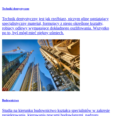
Techniki dentystyczne
Technik dentystyczny jest jak rzeźbiarz, niczym glinę ugniatający
specjalistyczny materiał, formujący z niego określone kształty,
robiący odlewy wymagające dokładnego oszlifowania. Wszystko
po to, byś mógł mieć piękny uśmiech.
Budownictwo
Studia na kierunku budownictwo kształcą specjalistów w zakresie
projektowania, kierowania pracami budowlanymi, nadzoru