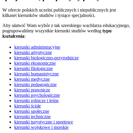
W ofercie polskich uczelni publicznych i niepublicznych jest
kilkaset kierunków studiów i tysiące specjalności.
Aby ułatwić Wam wybór z tak szerokiego wachlarza edukacyjnego,
pogrupowaliśmy wszystkie kierunki studiów według
typu
kształcenia
:
kierunki administracyjne
kierunki artystyczne
kierunki biologiczno-przyrodnicze
kierunki ekonomiczne
kierunki filologiczne
kierunki humanistyczne
kierunki medyczne
kierunki pedagogiczne
kierunki prawnicze
kierunki psychologiczne
kierunki rolnicze i leśne
kierunki ścisłe
kierunki społeczne
kierunki techniczne
kierunki turystyczne i sportowe
kierunki wojskowe i morskie