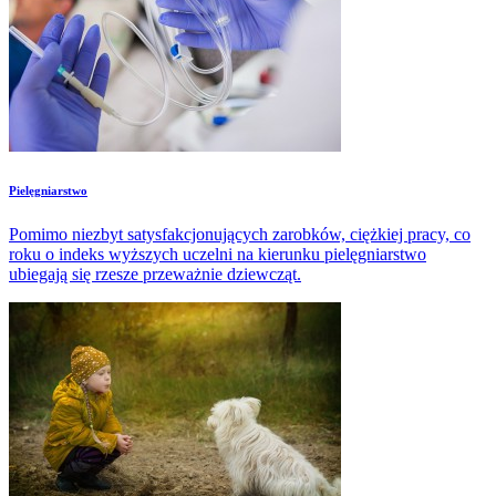
Pielęgniarstwo
Pomimo niezbyt satysfakcjonujących zarobków, ciężkiej pracy, co
roku o indeks wyższych uczelni na kierunku pielęgniarstwo
ubiegają się rzesze przeważnie dziewcząt.