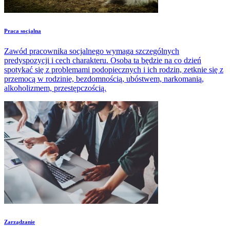
Praca socjalna
Zawód pracownika socjalnego wymaga szczególnych
predyspozycji i cech charakteru. Osoba ta będzie na co dzień
spotykać się z problemami podopiecznych i ich rodzin, zetknie się z
przemocą w rodzinie, bezdomnością, ubóstwem, narkomanią,
alkoholizmem, przestępczością.
Zarządzanie