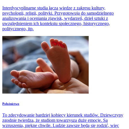
Interdyscyplinarne studia łączą wiedzę z zakresu kultury,
psychologii, religii, polityki. Przygotowują do samodzielnego
analizowania i oceniania zjawisk, wydarzeń, dzieł sztuki z
uwzględnieniem ich kontekstu społecznego, historycznego,
politycznego, itp.
Położnictwo
To zdecydowanie bardziej kobiecy kierunek studiów. Dziewczyny
zgodnie twierdzą, że studiom towarzyszą duże emocje. Są
wzruszenia, piękne chwile. Ludzie zawsze będą się rodzić, więc