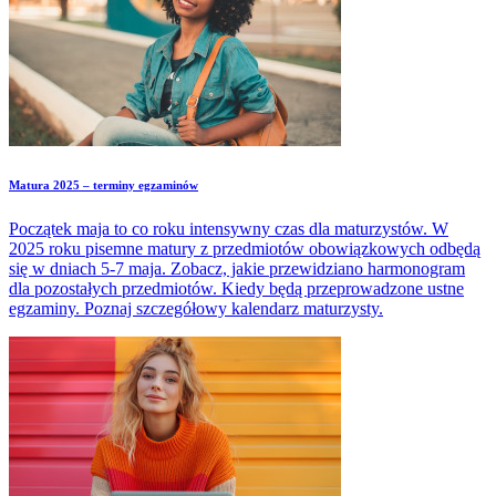
Matura 2025 – terminy egzaminów
Początek maja to co roku intensywny czas dla maturzystów. W
2025 roku pisemne matury z przedmiotów obowiązkowych odbędą
się w dniach 5-7 maja. Zobacz, jakie przewidziano harmonogram
dla pozostałych przedmiotów. Kiedy będą przeprowadzone ustne
egzaminy. Poznaj szczegółowy kalendarz maturzysty.