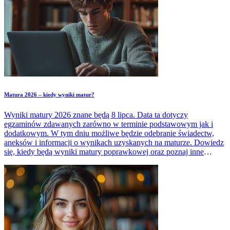
Matura 2026 – kiedy wyniki matur?
Wyniki matury 2026 znane będą 8 lipca. Data ta dotyczy
egzaminów zdawanych zarówno w terminie podstawowym jak i
dodatkowym. W tym dniu możliwe będzie odebranie świadectw,
aneksów i informacji o wynikach uzyskanych na maturze. Dowiedz
się, kiedy będą wyniki matury poprawkowej oraz poznaj inne
ważne terminy związane z maturą 2026.