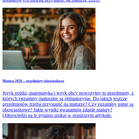
Matura 2026 – przedmioty obowiązkowe
Język polski, matematyka i język obcy nowożytny to przedmioty, z
których egzaminy maturalne są obligatoryjne. Do jakich jeszcze
przedmiotów trzeba przystąpić na maturze? Czy egzaminy ustne są
obowiązkowe? Jakie wyniki gwarantują zdanie matury?
Odpowiedzi na te pytania szukaj w poniższym artykule.