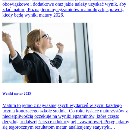
obowiązkowe i dodatkowe oraz jakie należy uzyskać wynik, aby
zdać maturę. Poznaj terminy egzaminów maturalnych, sprawdź,
kiedy będą wyniki matury 2026.
Wyniki matur 2025
Matura to jedno z najważniejszych wydarzeń w życiu każdego
ucznia kończącego szkołę średnią. Co roku tysiące maturzystów z
niecierpliwością oczekuje na wyniki egzaminów, które często
decydują o dalszej ścieżce edukacyjnej i zawodowej. Przyglądamy
się tegorocznym rezultatom matur, analizujemy statystyki
zdawalności, omawiamy najczęściej wybierane przedmioty oraz