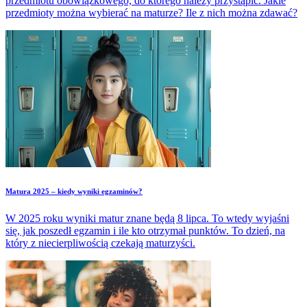
przedmiotu obowiązkowego, do którego należy przystąpić. Jakie
przedmioty można wybierać na maturze? Ile z nich można zdawać?
Matura 2025 – kiedy wyniki egzaminów?
W 2025 roku wyniki matur znane będą 8 lipca. To wtedy wyjaśni
się, jak poszedł egzamin i ile kto otrzymał punktów. To dzień, na
który z niecierpliwością czekają maturzyści.