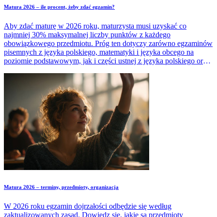
Matura 2026 – ile procent, żeby zdać egzamin?
Aby zdać maturę w 2026 roku, maturzysta musi uzyskać co
najmniej 30% maksymalnej liczby punktów z każdego
obowiązkowego przedmiotu. Próg ten dotyczy zarówno egzaminów
pisemnych z języka polskiego, matematyki i języka obcego na
poziomie podstawowym, jak i części ustnej z języka polskiego oraz
języka obcego. Czy jednak samo osiągnięcie tego wyniku
wystarczy do zdobycia świadectwa dojrzałości? Sprawdź, jakie
dodatkowe warunki trzeba spełnić, by pomyślnie zdać maturę 2026.
Matura 2026 – terminy, przedmioty, organizacja
W 2026 roku egzamin dojrzałości odbędzie się według
zaktualizowanych zasad. Dowiedz się, jakie są przedmioty