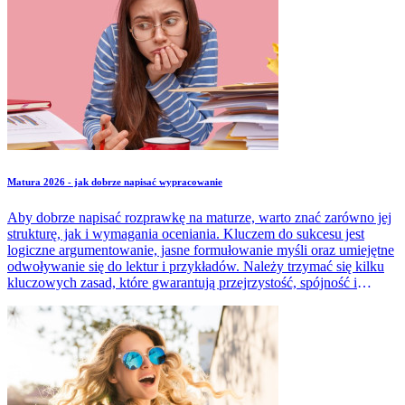
Matura 2026 - jak dobrze napisać wypracowanie
Aby dobrze napisać rozprawkę na maturze, warto znać zarówno jej
strukturę, jak i wymagania oceniania. Kluczem do sukcesu jest
logiczne argumentowanie, jasne formułowanie myśli oraz umiejętne
odwoływanie się do lektur i przykładów. Należy trzymać się kilku
kluczowych zasad, które gwarantują przejrzystość, spójność i
spełnienie kryteriów oceniania. Dowiedz się, jakie elementy
powinna zawierać praca, do czego powinna się odwoływać, jaka
ma być jej minimalna długość.