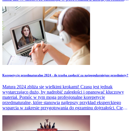
pozostają również te same uczelnie.
Korepetycje przedmaturalne 2024 - ile trzeba zapłacić za najpopularniejsze przedmioty?
Matura 2024 zbliża się wielkimi krokami! Czasu jest jednak
wystarczająco dużo, by nadrobić zaległości i opanować kluczowy
materiał. Pomóc w tym mogą profesjonalne korepetycje
przedmaturalne, które stanowią najlepszy przykład eksperckiego
wsparcia w zakresie przygotowania do egzaminu dojrzałości. Cieszą
się one sporą popularnością, ponieważ wielu uczniom nauka do
matury w szkole po prostu nie wystarcza. Z poniższego artykułu
dowiesz się, ile trzeba zapłacić za korepetycje przedmaturalne 2024
z najpopularniejszych przedmiotów.