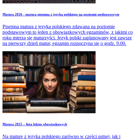
Matura 2026 - matura pisemna z języka polskiego na poziomie podstawowym
Pisemna matura z języka polskiego zdawana na poziomie
podstawowym to jeden z obowiązkowych egzaminów, z jakimi co
roku mierzą się maturzyści. Język polski zaplanowany jest zawsze
na pierwszy dzień matur, egzamin rozpoczyna się o godz. 9.00.
Matura 2025 – lista lektur obowiązkowych
Na maturę z języka polskiego zarówno w części ustnej, jak i