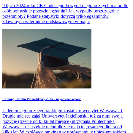
9 lipca 2024 roku CKE udostępniła wyniki tegorocznych matur. Ile
osób pomyślnie przeszło egzamin? Jak wypadły poszczególne
przedmioty? Podane statystyki dotyczą tylko egzaminów
zdawanych w terminie podstawowym w maju.
Ranking Uczelni Perspektywy 2025 - najnowsze wyniki
Liderem tegorocznego rankingu został Uniwersytet Warszawski.
Drugie miejsce zajął Uniwersytet Jagielloński, tuż za nimi swoją
pozycję (trzecie od kilku lat miejsce) utrzymała Politechnika
Warszawska. Uczelnie niepubliczne mają tego samego lidera od
kilku lat. W czołówce rankingu w porównaniu z ubiegłym rokiem