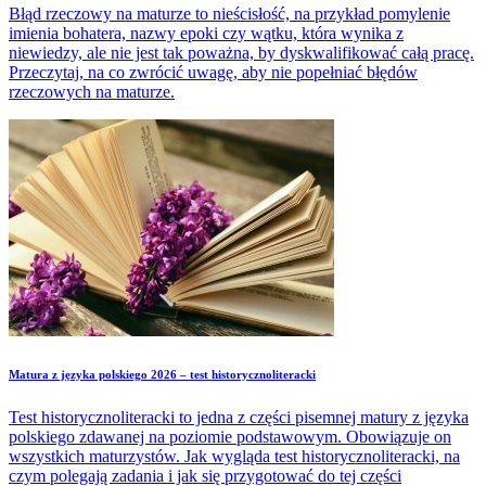
Błąd rzeczowy na maturze to nieścisłość, na przykład pomylenie
imienia bohatera, nazwy epoki czy wątku, która wynika z
niewiedzy, ale nie jest tak poważna, by dyskwalifikować całą pracę.
Przeczytaj, na co zwrócić uwagę, aby nie popełniać błędów
rzeczowych na maturze.
Matura z języka polskiego 2026 – test historycznoliteracki
Test historycznoliteracki to jedna z części pisemnej matury z języka
polskiego zdawanej na poziomie podstawowym. Obowiązuje on
wszystkich maturzystów. Jak wygląda test historycznoliteracki, na
czym polegają zadania i jak się przygotować do tej części