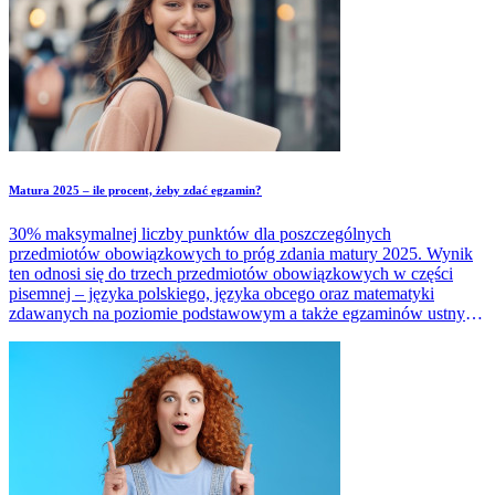
Matura 2025 – ile procent, żeby zdać egzamin?
30% maksymalnej liczby punktów dla poszczególnych
przedmiotów obowiązkowych to próg zdania matury 2025. Wynik
ten odnosi się do trzech przedmiotów obowiązkowych w części
pisemnej – języka polskiego, języka obcego oraz matematyki
zdawanych na poziomie podstawowym a także egzaminów ustnych
z języka polskiego i języka obcego. Czy to jedyny warunek
uzyskania świadectwa? Jakie wymogi należy spełnić, aby w 2025
roku zdać maturę.