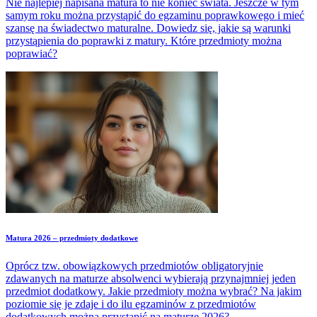
Nie najlepiej napisana matura to nie koniec świata. Jeszcze w tym
samym roku można przystąpić do egzaminu poprawkowego i mieć
szansę na świadectwo maturalne. Dowiedz się, jakie są warunki
przystąpienia do poprawki z matury. Które przedmioty można
poprawiać?
Matura 2026 – przedmioty dodatkowe
Oprócz tzw. obowiązkowych przedmiotów obligatoryjnie
zdawanych na maturze absolwenci wybierają przynajmniej jeden
przedmiot dodatkowy. Jakie przedmioty można wybrać? Na jakim
poziomie się je zdaje i do ilu egzaminów z przedmiotów
dodatkowych można przystąpić na maturze 2026?