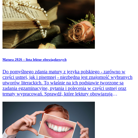
Matura 2026 – lista lektur obowiązkowych
Do pomyślnego zdania matury z języka polskiego - zarówno w
części ustnej, jak i pisemnej - niezbędna jest znajomość wybranych
utworów literackich. To właśnie na ich podstawie tworzone są
zadania egzaminacyjne, pytania i polecenia w części ustnej oraz
tematy wypracowań. Sprawdź, które lektury obowiązują
maturzystów w zależności od tego, czy podchodzą do egzaminu
pisemnego na poziomie podstawowym, czy rozszerzonym.