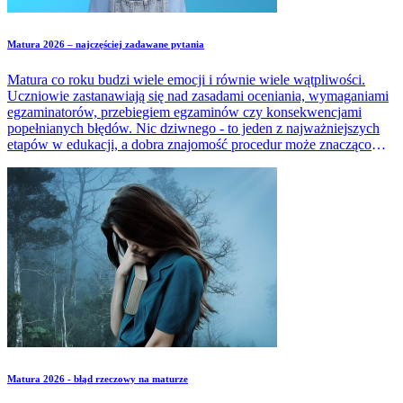
Matura 2026 – najczęściej zadawane pytania
Matura co roku budzi wiele emocji i równie wiele wątpliwości.
Uczniowie zastanawiają się nad zasadami oceniania, wymaganiami
egzaminatorów, przebiegiem egzaminów czy konsekwencjami
popełnianych błędów. Nic dziwnego - to jeden z najważniejszych
etapów w edukacji, a dobra znajomość procedur może znacząco
zmniejszyć stres. W artykule zebraliśmy najczęściej pojawiające się
pytania dotyczące matury i udzieliliśmy na nie prostych, rzetelnych
odpowiedzi.
Matura 2026 - błąd rzeczowy na maturze