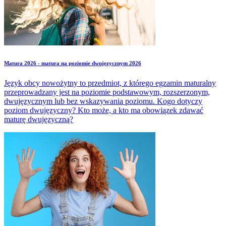
Matura 2026 - matura na poziomie dwujęzycznym 2026
Język obcy nowożytny to przedmiot, z którego egzamin maturalny
przeprowadzany jest na poziomie podstawowym, rozszerzonym,
dwujęzycznym lub bez wskazywania poziomu. Kogo dotyczy
poziom dwujęzyczny? Kto może, a kto ma obowiązek zdawać
maturę dwujęzyczną?