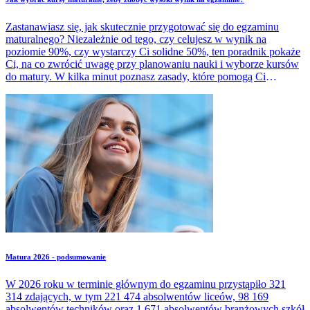
Zastanawiasz się, jak skutecznie przygotować się do egzaminu
maturalnego? Niezależnie od tego, czy celujesz w wynik na
poziomie 90%, czy wystarczy Ci solidne 50%, ten poradnik pokaże
Ci, na co zwrócić uwagę przy planowaniu nauki i wyborze kursów
do matury. W kilka minut poznasz zasady, które pomogą Ci
zorganizować efektywny proces nauki i świadomie wybrać kurs
realizujący założenia opisane w tym przewodniku. Przy okazji
unikniesz najczęstszych błędów w nauce do matury.
Matura 2026 - podsumowanie
W 2026 roku w terminie głównym do egzaminu przystąpiło 321
314 zdających, w tym 221 474 absolwentów liceów, 98 169
absolwentów techników oraz 1 671 absolwentów branżowych szkół