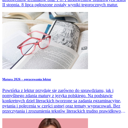
II stopnia. 8 lipca ogłoszone zostały wyniki tegorocznych matur.
Matura 2026 – opracowania lektur
Powtórka z lektur przydaje się zarówno do sprawdzianu, jak i
pomyślnego zdania matury z języka polskiego. Na podstawie
konkretnych dzieł literackich tworzone są zadania egzaminacyjne,
pytania i polecenia w części ustnej oraz tematy wypracowań. Bez
przeczytania i zrozumienia tekstów literackich trudno prawidłowo
analizować motywy czy odwoływać się do zachowań i wyborów
bohaterów.