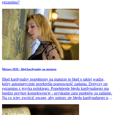
egzaminu?
Matura 2026 - błąd kardynalny na maturze
Błąd kardynalny popełniony na maturze to błąd o takiej wadze,
który automatycznie przekreśla poprawność zadania. Dotyczy on
egzaminu z języka polskiego. Popełnienie błędu kardynalnego ma
bardzo przykre konsekwencje - uzyskanie zara punktów za zadanie.
Na co więc zwrócić uwagę, aby ustrzec się błędu kardynalnego na
maturze? Czy popełnienie błędu kardynalnego jest równoznaczne z
niezdaniem matury?