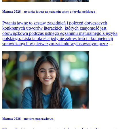
Matura 2026 – pytania jawne na egzamin ustny z języka polskiego
Pytania jawne to zestaw zagadnień i poleceń dotyczących
konkretnych utworów literackich, których znajomość jest
obowiązkowa podczas ustnego egzaminu maturalnego z języka
polskiego. Lista ta określa jedynie zakres treści i kompetencji
sprawdzanych w pierwszym zadaniu wylosowanym przez
maturzystę w trakcie egzaminu.
Matura 2026 – matura poprawkowa