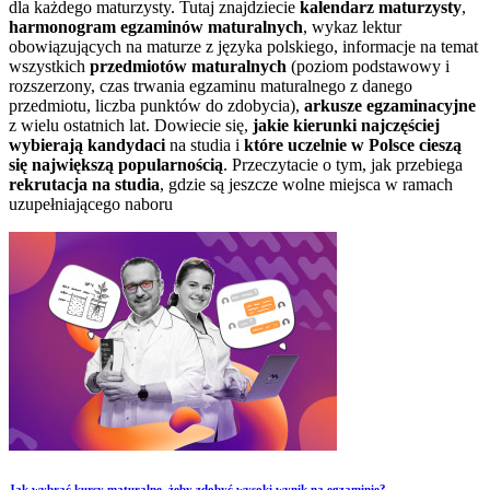
dla każdego maturzysty. Tutaj znajdziecie
kalendarz maturzysty
,
harmonogram egzaminów maturalnych
, wykaz lektur
obowiązujących na maturze z języka polskiego, informacje na temat
wszystkich
przedmiotów maturalnych
(poziom podstawowy i
rozszerzony, czas trwania egzaminu maturalnego z danego
przedmiotu, liczba punktów do zdobycia),
arkusze egzaminacyjne
z wielu ostatnich lat. Dowiecie się,
jakie kierunki najczęściej
wybierają kandydaci
na studia i
które uczelnie w Polsce cieszą
się największą popularnością
. Przeczytacie o tym, jak przebiega
rekrutacja na studia
, gdzie są jeszcze wolne miejsca w ramach
uzupełniającego naboru
​Jak wybrać kursy maturalne, żeby zdobyć wysoki wynik na egzaminie?