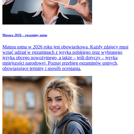
Matura 2026 – egzaminy ustne
Matura ustna w 2026 roku jest obowiązkowa. Każdy zdający musi
wziąć udział w egzaminach z języka polskiego oraz wybranego
języka obcego nowożytnego, a także – jeśli dotyczy – języka
mniejszości narodowej. Poznaj przebieg egzaminów ustnych,
obowiązujące terminy i sposób oceniania.