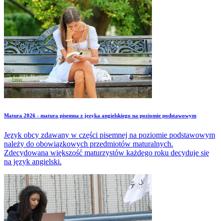
wskazujemy, jakie wnioski można wyciągnąć z ogólnopolskich
danych.
Matura 2026 - matura pisemna z języka angielskiego na poziomie podstawowym
Język obcy zdawany w części pisemnej na poziomie podstawowym
należy do obowiązkowych przedmiotów maturalnych.
Zdecydowana większość maturzystów każdego roku decyduje się
na język angielski.