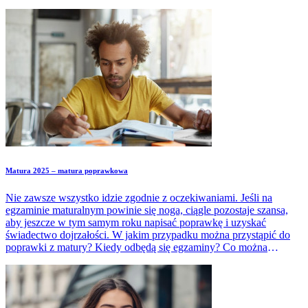
Matura 2025 – matura poprawkowa
Nie zawsze wszystko idzie zgodnie z oczekiwaniami. Jeśli na
egzaminie maturalnym powinie się noga, ciągle pozostaje szansa,
aby jeszcze w tym samym roku napisać poprawkę i uzyskać
świadectwo dojrzałości. W jakim przypadku można przystąpić do
poprawki z matury? Kiedy odbędą się egzaminy? Co można
poprawiać?