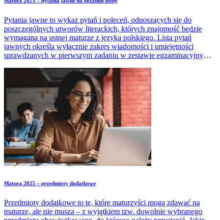
Matura 2025 – pytania jawne na egzamin ustny
Pytania jawne to wykaz pytań i poleceń, odnoszących się do
poszczególnych utworów literackich, których znajomość będzie
wymagana na ustnej maturze z języka polskiego. Lista pytań
jawnych określa wyłącznie zakres wiadomości i umiejętności
sprawdzanych w pierwszym zadaniu w zestawie egzaminacyjnym,
który zdający będzie losował podczas egzaminu. Maturzystów w
2025 roku obowiązuje lista 112 tzw. pytań jawnych.
Matura 2025 – przedmioty dodatkowe
Przedmioty dodatkowe to te, które maturzyści mogą zdawać na
maturze, ale nie muszą – z wyjątkiem tzw. dowolnie wybranego