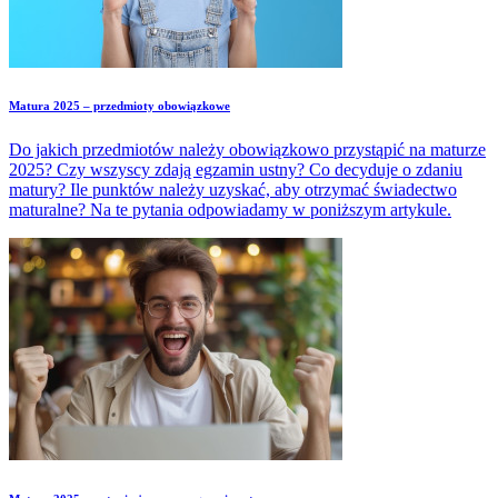
Matura 2025 – przedmioty obowiązkowe
Do jakich przedmiotów należy obowiązkowo przystąpić na maturze
2025? Czy wszyscy zdają egzamin ustny? Co decyduje o zdaniu
matury? Ile punktów należy uzyskać, aby otrzymać świadectwo
maturalne? Na te pytania odpowiadamy w poniższym artykule.