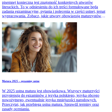
pisemnej konieczna jest znajomość konkretnych utworów
literackich. To w odniesieniu do ich treści formułowane będą
zadania egzaminacyjne, pytania i polecenia w części ustnej, temat
wypracowania. Zobacz, jakie utwory obowiązują maturzystów
zależnie od tego, czy przystąpią do egzaminu pisemnego na
poziomie podstawowym czy rozszerzonym.
Matura 2025 – egzaminy ustne
W 2025 ustna matura jest obowiązkowa. Wszyscy maturzyści
przystępują do egzaminów z języka polskiego, języka obcego
nowożytnego, ewentualnie języka mniejszości narodowych.
Przeczytaj, jak przebiega ustna matura. Sprawdź terminy oraz
zasady oceniania.