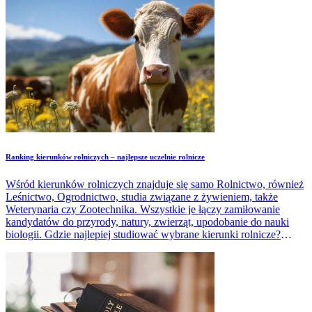
Ranking kierunków rolniczych – najlepsze uczelnie rolnicze
Wśród kierunków rolniczych znajduje się samo Rolnictwo, również
Leśnictwo, Ogrodnictwo, studia związane z żywieniem, także
Weterynaria czy Zootechnika. Wszystkie je łączy zamiłowanie
kandydatów do przyrody, natury, zwierząt, upodobanie do nauki
biologii. Gdzie najlepiej studiować wybrane kierunki rolnicze?
Poznaj najnowszy ranking kierunków rolniczych.