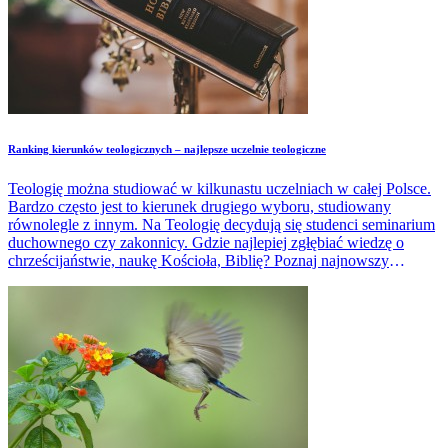
Ranking kierunków teologicznych – najlepsze uczelnie teologiczne
Teologię można studiować w kilkunastu uczelniach w całej Polsce.
Bardzo często jest to kierunek drugiego wyboru, studiowany
równolegle z innym. Na Teologię decydują się studenci seminarium
duchownego czy zakonnicy. Gdzie najlepiej zgłębiać wiedzę o
chrześcijaństwie, naukę Kościoła, Biblię? Poznaj najnowszy
ranking kierunków teologicznych.