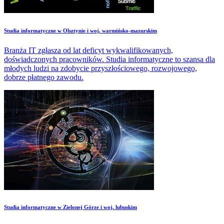
Studia informatyczne w Olsztynie i woj. warmińsko-mazurskim
Branża IT zgłasza od lat deficyt wykwalifikowanych,
doświadczonych pracowników. Studia informatyczne to szansa dla
młodych ludzi na zdobycie przyszłościowego, rozwojowego,
dobrze płatnego zawodu.
Studia informatyczne w Zielonej Górze i woj. lubuskim