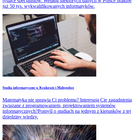
tysiące specjalistów. Według niektórych danych w Polsce brakuje
już 50 tys. wykwalifikowanych informatyków.
Studia informatyczne w Krakowie i Małopolsce
Matematyka nie sprawia Ci problemu? Interesują Cię zagadnienia
związane z programowaniem, projektowaniem systemów
informatycznych?Pomyśl o studiach na jednym z kierunków z tej
dziedziny wiedzy.