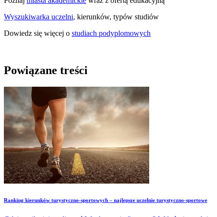
Poznaj
miasta akademickie
wraz z ofertą edukacyjną
Wyszukiwarka uczelni
, kierunków, typów studiów
Dowiedz się więcej o
studiach podyplomowych
Powiązane treści
Ranking kierunków turystyczno-sportowych – najlepsze uczelnie turystyczno-sportowe