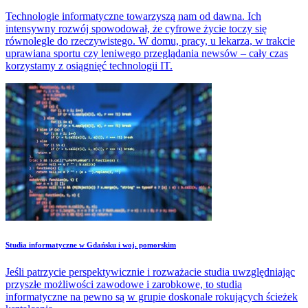
Technologie informatyczne towarzyszą nam od dawna. Ich
intensywny rozwój spowodował, że cyfrowe życie toczy się
równolegle do rzeczywistego. W domu, pracy, u lekarza, w trakcie
uprawiana sportu czy leniwego przeglądania newsów – cały czas
korzystamy z osiągnięć technologii IT.
Studia informatyczne w Gdańsku i woj. pomorskim
Jeśli patrzycie perspektywicznie i rozważacie studia uwzględniając
przyszłe możliwości zawodowe i zarobkowe, to studia
informatyczne na pewno są w grupie doskonale rokujących ścieżek