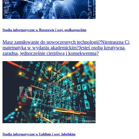
Studia informatyczne w Rzeszowie i woj. podkarpackim
Masz zamiłowanie do nowoczesnych technologii?Niestraszna Ci
matematyka w wydaniu akademickim?Jesteś osobą kreatywną,
zaradną, jednocześnie cierpliwą i konsekwentną?
Studia informatyczne w Lublinie i woj. lubelskim