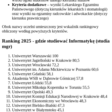
wśród ogółu studentów danego kierunku studiów
Kryteria dodatkowe
– wyniki Lekarskiego Egzaminu
Państwowego (dotyczą kierunków lekarskich i stomatologii)
oraz wyniki na egzaminy radcowskie i adwokackie (dotyczy
kierunku prawniczego)
Obok nazwy uczelni umieszczony jest wskaźnik rankingowy
obliczony według powyższych kryteriów.
Ranking 2025 - gdzie studiować Informatykę (studia
mgr)
Uniwersytet Warszawski 100
Uniwersytet Jagielloński w Krakowie 80,5
Uniwersytet Wrocławski 72,2
Uniwersytet im. Adama Mickiewicza w Poznaniu 60,6
Uniwersytet Gdański 58,1
Akademia WSB w Dąbrowie Górniczej 57,8
Uniwersytet Łódzki 55,8
Uniwersytet Mikołaja Kopernika w Toruniu 55,5
Uniwersytet Opolski 49,3
Uniwersytet Komisji Edukacji Narodowej w Krakowie 48,4
Uniwersytet Ekonomiczny we Wrocławiu 48,3
Uniwersytet Bielsko-Bialski 47,3
Uniwersytet w Białymstoku 45,1