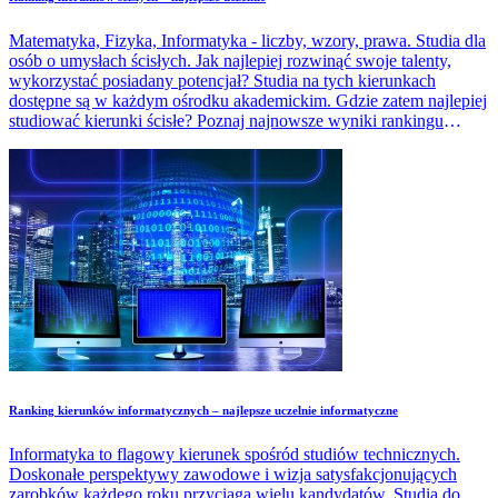
Matematyka, Fizyka, Informatyka - liczby, wzory, prawa. Studia dla
osób o umysłach ścisłych. Jak najlepiej rozwinąć swoje talenty,
wykorzystać posiadany potencjał? Studia na tych kierunkach
dostępne są w każdym ośrodku akademickim. Gdzie zatem najlepiej
studiować kierunki ścisłe? Poznaj najnowsze wyniki rankingu
kierunków ścisłych.
Ranking kierunków informatycznych – najlepsze uczelnie informatyczne
Informatyka to flagowy kierunek spośród studiów technicznych.
Doskonałe perspektywy zawodowe i wizja satysfakcjonujących
zarobków każdego roku przyciąga wielu kandydatów. Studia do