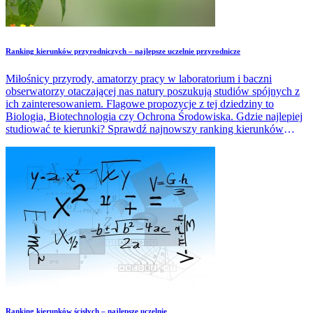
Ranking kierunków przyrodniczych – najlepsze uczelnie przyrodnicze
Miłośnicy przyrody, amatorzy pracy w laboratorium i baczni
obserwatorzy otaczającej nas natury poszukują studiów spójnych z
ich zainteresowaniem. Flagowe propozycje z tej dziedziny to
Biologia, Biotechnologia czy Ochrona Środowiska. Gdzie najlepiej
studiować te kierunki? Sprawdź najnowszy ranking kierunków
przyrodniczych.
Ranking kierunków ścisłych – najlepsze uczelnie