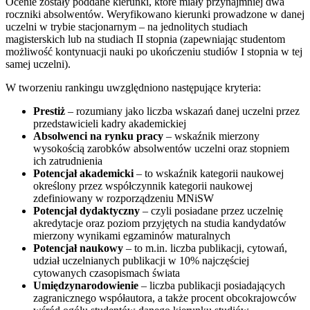
Ocenie zostały poddane kierunki, które miały przynajmniej dwa
roczniki absolwentów. Weryfikowano kierunki prowadzone w danej
uczelni w trybie stacjonarnym – na jednolitych studiach
magisterskich lub na studiach II stopnia (zapewniając studentom
możliwość kontynuacji nauki po ukończeniu studiów I stopnia w tej
samej uczelni).
W tworzeniu rankingu uwzględniono następujące kryteria:
Prestiż
– rozumiany jako liczba wskazań danej uczelni przez
przedstawicieli kadry akademickiej
Absolwenci na rynku pracy
– wskaźnik mierzony
wysokością zarobków absolwentów uczelni oraz stopniem
ich zatrudnienia
Potencjał akademicki
– to wskaźnik kategorii naukowej
określony przez współczynnik kategorii naukowej
zdefiniowany w rozporządzeniu MNiSW
Potencjał dydaktyczny
– czyli posiadane przez uczelnię
akredytacje oraz poziom przyjętych na studia kandydatów
mierzony wynikami egzaminów maturalnych
Potencjał naukowy
– to m.in. liczba publikacji, cytowań,
udział uczelnianych publikacji w 10% najczęściej
cytowanych czasopismach świata
Umiędzynarodowienie
– liczba publikacji posiadających
zagranicznego współautora, a także procent obcokrajowców