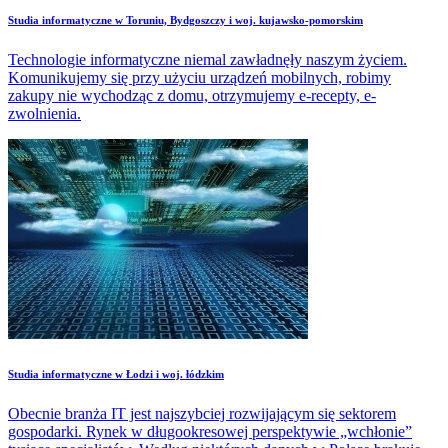
Studia informatyczne w Toruniu, Bydgoszczy i woj. kujawsko-pomorskim
Technologie informatyczne niemal zawładnęły naszym życiem.
Komunikujemy się przy użyciu urządzeń mobilnych, robimy
zakupy nie wychodząc z domu, otrzymujemy e-recepty, e-
zwolnienia.
Studia informatyczne w Łodzi i woj. łódzkim
Obecnie branża IT jest najszybciej rozwijającym się sektorem
gospodarki. Rynek w długookresowej perspektywie „wchłonie”