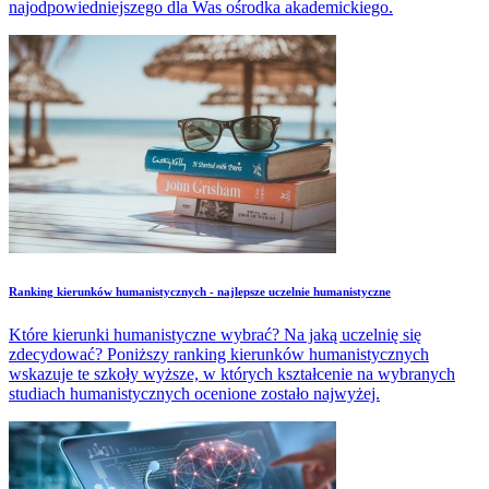
najodpowiedniejszego dla Was ośrodka akademickiego.
Ranking kierunków humanistycznych - najlepsze uczelnie humanistyczne
Które kierunki humanistyczne wybrać? Na jaką uczelnię się
zdecydować? Poniższy ranking kierunków humanistycznych
wskazuje te szkoły wyższe, w których kształcenie na wybranych
studiach humanistycznych ocenione zostało najwyżej.