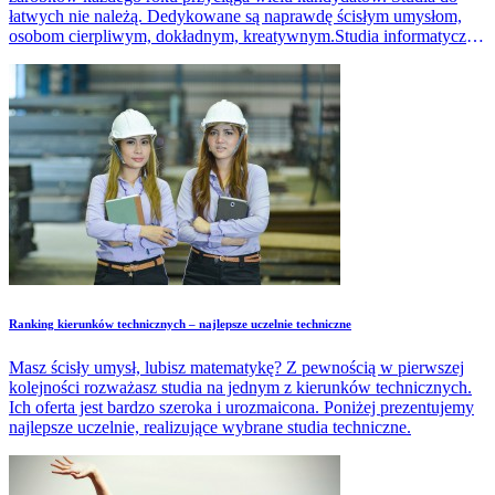
łatwych nie należą. Dedykowane są naprawdę ścisłym umysłom,
osobom cierpliwym, dokładnym, kreatywnym.Studia informatyczne
dostępne są w każdym ośrodku akademickim. Gdzie zatem najlepiej
studiować Informatykę? Poznaj wynik najnowszego rankingu
kierunków informatycznych.
Ranking kierunków technicznych – najlepsze uczelnie techniczne
Masz ścisły umysł, lubisz matematykę? Z pewnością w pierwszej
kolejności rozważasz studia na jednym z kierunków technicznych.
Ich oferta jest bardzo szeroka i urozmaicona. Poniżej prezentujemy
najlepsze uczelnie, realizujące wybrane studia techniczne.