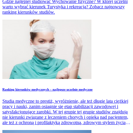
Gdzie najlepiej studiować Wychowanie fizyczne? W której uczelni
warto wybrać kierunek Turystyka i rekreacja? Zobacz najnowszy
ranking kierunków studiów.
Ranking kierunków medycznych – najlepsze uczelnie medyczne
Studia medyczne to prestiż, wyróżnienie, ale też długie lata ciężkiej
pracy i nauki, zanim osiągnie się etap stabilizacji zawodowej i
satysfakcjonujące zarobki. W tej grupie tej grupie studiów znajdują
nie kierunki związane z leczeniem chorych i opieką nad pacjentem,
ale też z ochroną i profilaktyką zdrowotną, zdrowym stylem życia
czy urodą. Poznaj najnowszy ranking kierunków medycznych.