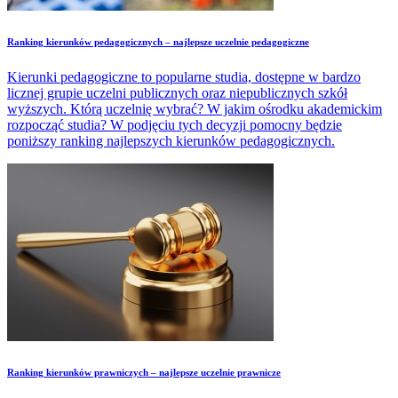
Ranking kierunków pedagogicznych – najlepsze uczelnie pedagogiczne
Kierunki pedagogiczne to popularne studia, dostępne w bardzo
licznej grupie uczelni publicznych oraz niepublicznych szkół
wyższych. Którą uczelnię wybrać? W jakim ośrodku akademickim
rozpocząć studia? W podjęciu tych decyzji pomocny będzie
poniższy ranking najlepszych kierunków pedagogicznych.
Ranking kierunków prawniczych – najlepsze uczelnie prawnicze