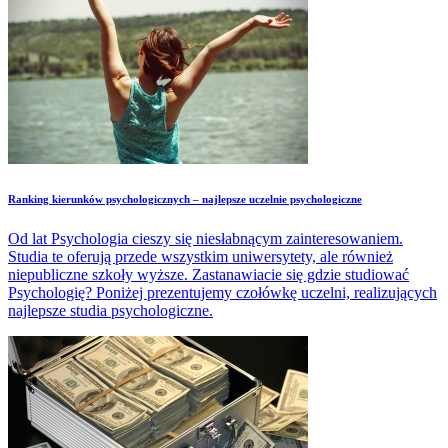
Ranking kierunków psychologicznych – najlepsze uczelnie psychologiczne
Od lat Psychologia cieszy się niesłabnącym zainteresowaniem.
Studia te oferują przede wszystkim uniwersytety, ale również
niepubliczne szkoły wyższe. Zastanawiacie się gdzie studiować
Psychologię? Poniżej prezentujemy czołówkę uczelni, realizujących
najlepsze studia psychologiczne.