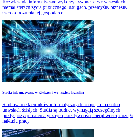
Rozwiązania informatyczne wykorzystywane są we wszystkich
niemal sferach życia publicznego, usługach, przemyśle, biznesie,
szeroko rozumianej gospodarce.
Studia informatyczne w Kielcach i woj. świętokrzyskim
Studiowanie kierunków informatycznych to opcja dla osób o
umysłach ścisłych. Studia są trudne, wymagają szczególnych
predyspozycji matematycznych, kreatywności, cierpliwości, dużego
nakładu pracy.