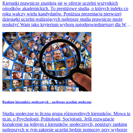
Kierunki prawnicze znajdują się w ofercie uczelni wszystkich
ośrodków akademickich. To prestiżowe studia, o których indeks co
roku walczy wielu kandydatów. Poniższa prezentacja pierwszej
dziesiątki uczelni realizujących najlepsze studia prawnicze może
posłużyć Wam jako kryterium wyboru najodpowiedniejszej dla Was
Alma Mater.
Ranking kierunków społecznych – najlepsze uczelnie społeczne
Studia społeczne to liczna grupa różnorodnych kierunków. Mowa tu
m.in. o Psychologii, Politologii, Socjologii. Jeśli rozważacie
kształcenie na jednym z kierunków społecznych, poniższy ranking
najlepszych w tym zakresie uczelni będzie pomocny przy wyborze