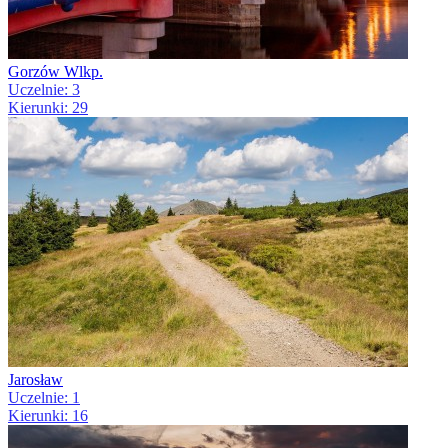
Gorzów Wlkp.
Uczelnie: 3
Kierunki: 29
Jarosław
Uczelnie: 1
Kierunki: 16