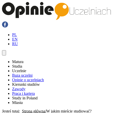
PL
EN
RU
Matura
Studia
Uczelnie
Baza uczelni
Opinie o uczelniach
Kierunki studiów
Zawody
Praca i kariera
Study in Poland
Miasta
Jesteś tutaj:
Strona główna
W jakim mieście studiować?