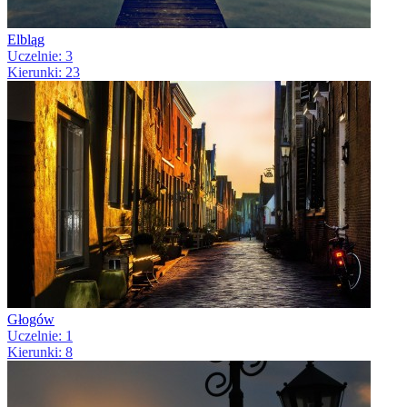
Elbląg
Uczelnie: 3
Kierunki: 23
Głogów
Uczelnie: 1
Kierunki: 8