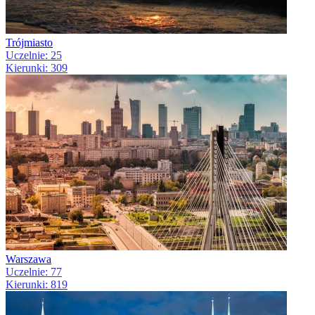
Trójmiasto
Uczelnie: 25
Kierunki: 309
Warszawa
Uczelnie: 77
Kierunki: 819