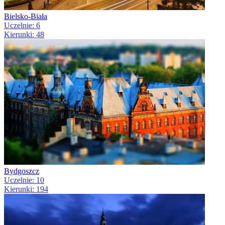
Bielsko-Biała
Uczelnie: 6
Kierunki: 48
Bydgoszcz
Uczelnie: 10
Kierunki: 194