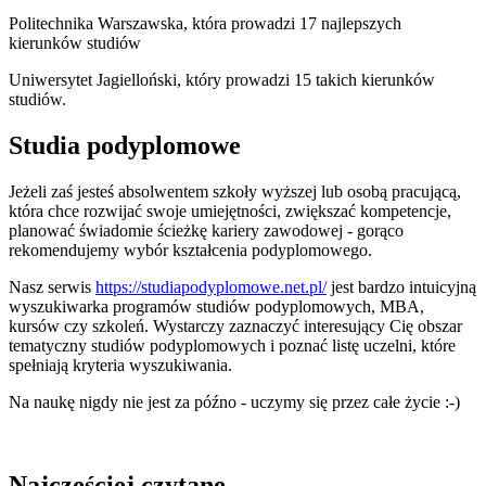
Politechnika Warszawska, która prowadzi 17 najlepszych
kierunków studiów
Uniwersytet Jagielloński, który prowadzi 15 takich kierunków
studiów.
Studia podyplomowe
Jeżeli zaś jesteś absolwentem szkoły wyższej lub osobą pracującą,
która chce rozwijać swoje umiejętności, zwiększać kompetencje,
planować świadomie ścieżkę kariery zawodowej - gorąco
rekomendujemy wybór kształcenia podyplomowego.
Nasz serwis
https://studiapodyplomowe.net.pl/
jest bardzo intuicyjną
wyszukiwarka programów studiów podyplomowych, MBA,
kursów czy szkoleń. Wystarczy zaznaczyć interesujący Cię obszar
tematyczny studiów podyplomowych i poznać listę uczelni, które
spełniają kryteria wyszukiwania.
Na naukę nigdy nie jest za późno - uczymy się przez całe życie :-)
Najczęściej czytane