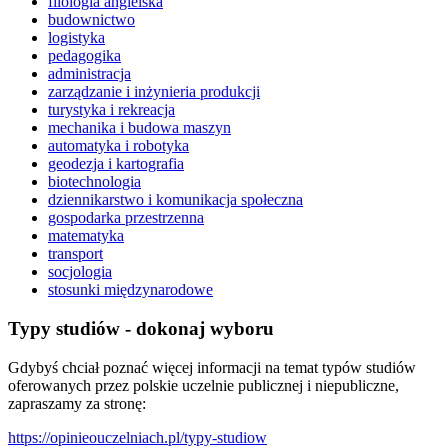
filologia angielska
budownictwo
logistyka
pedagogika
administracja
zarządzanie i inżynieria produkcji
turystyka i rekreacja
mechanika i budowa maszyn
automatyka i robotyka
geodezja i kartografia
biotechnologia
dziennikarstwo i komunikacja społeczna
gospodarka przestrzenna
matematyka
transport
socjologia
stosunki międzynarodowe
Typy studiów - dokonaj wyboru
Gdybyś chciał poznać więcej informacji na temat typów studiów
oferowanych przez polskie uczelnie publicznej i niepubliczne,
zapraszamy za stronę:
https://opinieouczelniach.pl/typy-studiow