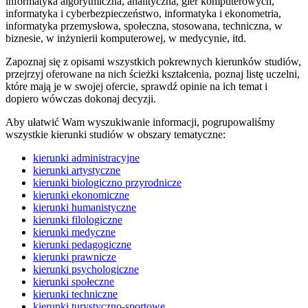
informatyka algorytmiczna, analityczna, gier komputerowych,
informatyka i cyberbezpieczeństwo, informatyka i ekonometria,
informatyka przemysłowa, społeczna, stosowana, techniczna, w
biznesie, w inżynierii komputerowej, w medycynie, itd.
Zapoznaj się z opisami wszystkich pokrewnych kierunków studiów,
przejrzyj oferowane na nich ścieżki kształcenia, poznaj listę uczelni,
które mają je w swojej ofercie, sprawdź opinie na ich temat i
dopiero wówczas dokonaj decyzji.
Aby ułatwić Wam wyszukiwanie informacji, pogrupowaliśmy
wszystkie kierunki studiów w obszary tematyczne:
kierunki administracyjne
kierunki artystyczne
kierunki biologiczno przyrodnicze
kierunki ekonomiczne
kierunki humanistyczne
kierunki filologiczne
kierunki medyczne
kierunki pedagogiczne
kierunki prawnicze
kierunki psychologiczne
kierunki społeczne
kierunki techniczne
kierunki turystyczno-sportowe