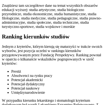
Znajdziesz tam szczegółowe dane na temat wszystkich obszarów
edukacji wyższej: studia artystyczne, studia biologiczno
przyrodnicze, studia ekonomiczne, studia humanistyczne, studia
filologiczne, studia medyczne, studia pedagogiczne, studia prawno-
administracyjne, studia społeczne, studia techniczne, studia
turystyczno-sportowe, studia wojskowe i morskie
Ranking kierunków studiów
Jednym z kryteriów, którym kierują się maturzyści w trakcie swoich
wyborów, jest pozycja uczelni w rankingu kierunków
przygotowywanym przez Fundację Perspektywy. Ranking powstał
w oparciu o kilkanaście wskaźników pogrupowanych w sześć
kryteriów:
Prestiż
Absolwenci na rynku pracy
Potencjał akademicki
Potencjał dydaktyczny
Potencjał naukowy
Umiędzynarodowienie
W przypadku kierunku lekarskiego i stomatologii kryterium
dodatkowym był wynik Lekarskiego Egzaminu Państwowego. Z