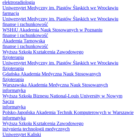
elektroradiologia
Uniwersytet Medyczny im. Piastów Śląskich we Wrocławiu
farmacja
Uniwersytet Medyczny im. Piastów Śląskich we Wrocławiu
finanse i rachunkowość
WSHiU Akademia Nauk Stosowanych w Poznaniu
finanse i rachunkowość
Akademia Tarnowska
finanse i rachunkowość
Wyższa Szkoła Kształcenia Zawodowego
fizjoterapia
Uniwersytet Medyczny im. Piastów Śląskich we Wrocławiu
fizjoterapia
Gdańska Akademia Medyczna Nauk Stosowanych
fizjoterapia
Warszawska Akademia Medyczna Nauk Stosowanych
informatyka
Wyższa Szkoła Biznesu National-Louis University w Nowym
Sączu
informatyka
Polsko-Japońska Akademia Technik Komputerowych w Warszawie
informatyka
Wyższa Szkoła Kształcenia Zawodowego
inżynieria technologii medycznych
Uniwersytet Kaliski