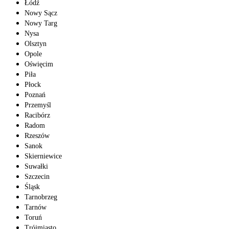
Łódź
Nowy Sącz
Nowy Targ
Nysa
Olsztyn
Opole
Oświęcim
Piła
Płock
Poznań
Przemyśl
Racibórz
Radom
Rzeszów
Sanok
Skierniewice
Suwałki
Szczecin
Śląsk
Tarnobrzeg
Tarnów
Toruń
Trójmiasto