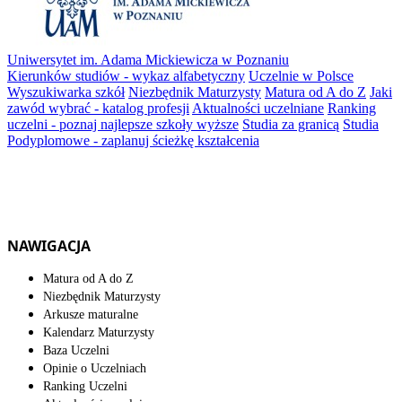
Uniwersytet im. Adama Mickiewicza w Poznaniu
Kierunków studiów - wykaz alfabetyczny
Uczelnie w Polsce
Wyszukiwarka szkół
Niezbędnik Maturzysty
Matura od A do Z
Jaki
zawód wybrać - katalog profesji
Aktualności uczelniane
Ranking
uczelni - poznaj najlepsze szkoły wyższe
Studia za granicą
Studia
Podyplomowe - zaplanuj ścieżkę kształcenia
NAWIGACJA
Matura od A do Z
Niezbędnik Maturzysty
Arkusze maturalne
Kalendarz Maturzysty
Baza Uczelni
Opinie o Uczelniach
Ranking Uczelni