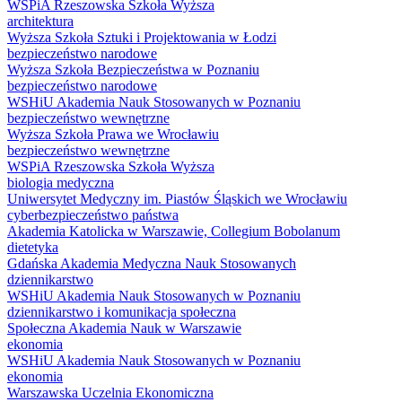
WSPiA Rzeszowska Szkoła Wyższa
architektura
Wyższa Szkoła Sztuki i Projektowania w Łodzi
bezpieczeństwo narodowe
Wyższa Szkoła Bezpieczeństwa w Poznaniu
bezpieczeństwo narodowe
WSHiU Akademia Nauk Stosowanych w Poznaniu
bezpieczeństwo wewnętrzne
Wyższa Szkoła Prawa we Wrocławiu
bezpieczeństwo wewnętrzne
WSPiA Rzeszowska Szkoła Wyższa
biologia medyczna
Uniwersytet Medyczny im. Piastów Śląskich we Wrocławiu
cyberbezpieczeństwo państwa
Akademia Katolicka w Warszawie, Collegium Bobolanum
dietetyka
Gdańska Akademia Medyczna Nauk Stosowanych
dziennikarstwo
WSHiU Akademia Nauk Stosowanych w Poznaniu
dziennikarstwo i komunikacja społeczna
Społeczna Akademia Nauk w Warszawie
ekonomia
WSHiU Akademia Nauk Stosowanych w Poznaniu
ekonomia
Warszawska Uczelnia Ekonomiczna