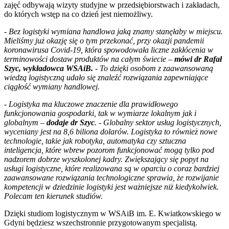
zajęć odbywają wizyty studyjne w przedsiębiorstwach i zakładach,
do których wstęp na co dzień jest niemożliwy.
- Bez logistyki wymiana handlowa jaką znamy stanęłaby w miejscu.
Mieliśmy już okazję się o tym przekonać, przy okazji pandemii
koronawirusa Covid-19, która spowodowała liczne zakłócenia w
terminowości dostaw produktów na całym świecie –
mówi dr Rafał
Szyc, wykładowca WSAiB.
- To dzięki osobom z zaawansowaną
wiedzą logistyczną udało się znaleźć rozwiązania zapewniające
ciągłość wymiany handlowej.
- Logistyka ma kluczowe znaczenie dla prawidłowego
funkcjonowania gospodarki, tak w wymiarze lokalnym jak i
globalnym –
dodaje dr Szyc
. - Globalny sektor usług logistycznych,
wyceniany jest na 8,6 biliona dolarów. Logistyka to również nowe
technologie, takie jak robotyka, automatyka czy sztuczna
inteligencja, które wbrew pozorom funkcjonować mogą tylko pod
nadzorem dobrze wyszkolonej kadry. Zwiększający się popyt na
usługi logistyczne, które realizowana są w oparciu o coraz bardziej
zaawansowane rozwiązania technologiczne sprawia, że rozwijanie
kompetencji w dziedzinie logistyki jest ważniejsze niż kiedykolwiek.
Polecam ten kierunek studiów.
Dzięki studiom logistycznym w WSAiB im. E. Kwiatkowskiego w
Gdyni będziesz wszechstronnie przygotowanym specjalistą.