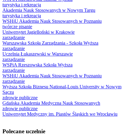
turystyka i rekreacja
Akademia Nauk Stosowanych w Nowym Targu
turystyka i rekreacja
WSHiU Akademia Nauk Stosowanych w Poznaniu
twórcze pisanie
Uniwersytet Jagielloński w Krakowie
zarządzanie
Warszawska Szkoła Zarządzania - Szkoła Wyższa
zarządzanie
Uczelnia Łukaszewski w Warszawie
zarządzanie
WSPiA Rzeszowska Szkoła Wyższa
zarządzanie
WSHiU Akademia Nauk Stosowanych w Poznaniu
zarządzanie
Wyższa Szkoła Biznesu National-Louis University w Nowym
Sączu
zdrowie publiczne
Gdańska Akademia Medyczna Nauk Stosowanych
zdrowie publiczne
Uniwersytet Medyczny im. Piastów Śląskich we Wrocławiu
Polecane uczelnie