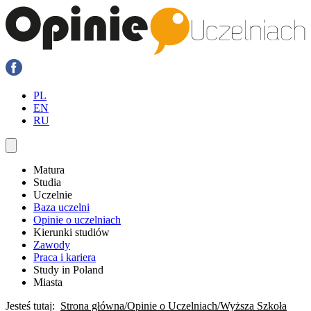
PL
EN
RU
Matura
Studia
Uczelnie
Baza uczelni
Opinie o uczelniach
Kierunki studiów
Zawody
Praca i kariera
Study in Poland
Miasta
Jesteś tutaj:
Strona główna
Opinie o Uczelniach
Wyższa Szkoła