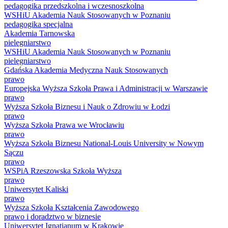
pedagogika przedszkolna i wczesnoszkolna
WSHiU Akademia Nauk Stosowanych w Poznaniu
pedagogika specjalna
Akademia Tarnowska
pielęgniarstwo
WSHiU Akademia Nauk Stosowanych w Poznaniu
pielęgniarstwo
Gdańska Akademia Medyczna Nauk Stosowanych
prawo
Europejska Wyższa Szkoła Prawa i Administracji w Warszawie
prawo
Wyższa Szkoła Biznesu i Nauk o Zdrowiu w Łodzi
prawo
Wyższa Szkoła Prawa we Wrocławiu
prawo
Wyższa Szkoła Biznesu National-Louis University w Nowym
Sączu
prawo
WSPiA Rzeszowska Szkoła Wyższa
prawo
Uniwersytet Kaliski
prawo
Wyższa Szkoła Kształcenia Zawodowego
prawo i doradztwo w biznesie
Uniwersytet Ignatianum w Krakowie