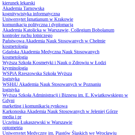
kierunek lekarski
Akademia Tarnowska
kognitywistyka informatyczna
Uniwersytet Ignatianum w Krakowie
komunikacja polityczna i dyplomacja
Akademia Katolicka w Warszawie, Collegium Bobolanum
kontroler ruchu lotniczego
Państwowa Akademia Nauk Stosowanych w Chełmie
kosmetologia
Gdańska Akademia Medyczna Nauk Stosowanych
kosmetologia
Wyższa Szkoła Kosmetyki i Nauk o Zdrowiu w Łodzi
kryminologia
WSPiA Rzeszowska Szkoła Wyższa
logistyka
WSHiU Akademia Nauk Stosowanych w Poznaniu
logistyka
Wyższa Szkoła Administracji i Biznesu im. E. Kwiatkowskiego w
Gdyni
marketing i komunikacja rynkowa
Karkonoska Akademia Nauk Stosowanych w Jeleniej Górze
media i pr
Uczelnia Łukaszewski w Warszawie
optometria
Uniwersytet Medyczny im. Piastów Śląskich we Wrocławiu