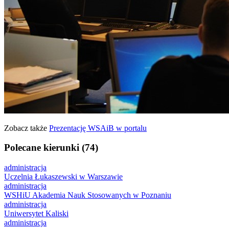
Zobacz także
Prezentację WSAiB w portalu
Polecane kierunki (74)
administracja
Uczelnia Łukaszewski w Warszawie
administracja
WSHiU Akademia Nauk Stosowanych w Poznaniu
administracja
Uniwersytet Kaliski
administracja