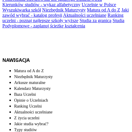
Kierunków studiów - wykaz alfabetyczny
Uczelnie w Polsce
Wyszukiwarka szkół
Niezbędnik Maturzysty
Matura od A do Z
Jaki
zawód wybrać - katalog profesji
Aktualności uczelniane
Ranking
uczelni - poznaj najlepsze szkoły wyższe
Studia za granicą
Studia
Podyplomowe - zaplanuj ścieżkę kształcenia
NAWIGACJA
Matura od A do Z
Niezbędnik Maturzysty
Arkusze maturalne
Kalendarz Maturzysty
Baza Uczelni
Opinie o Uczelniach
Ranking Uczelni
Aktualności uczelniane
Z życia uczelni
Jakie studia wybrać?
Typy studiów