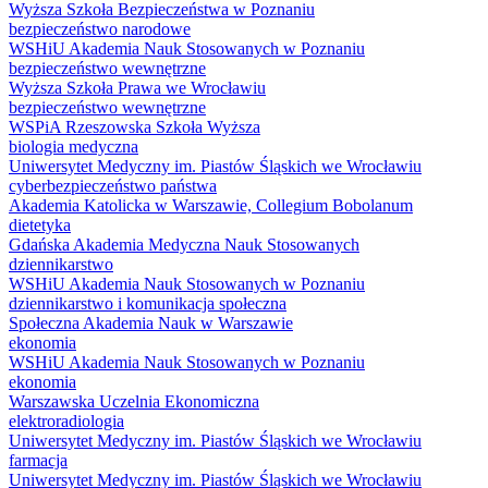
Wyższa Szkoła Bezpieczeństwa w Poznaniu
bezpieczeństwo narodowe
WSHiU Akademia Nauk Stosowanych w Poznaniu
bezpieczeństwo wewnętrzne
Wyższa Szkoła Prawa we Wrocławiu
bezpieczeństwo wewnętrzne
WSPiA Rzeszowska Szkoła Wyższa
biologia medyczna
Uniwersytet Medyczny im. Piastów Śląskich we Wrocławiu
cyberbezpieczeństwo państwa
Akademia Katolicka w Warszawie, Collegium Bobolanum
dietetyka
Gdańska Akademia Medyczna Nauk Stosowanych
dziennikarstwo
WSHiU Akademia Nauk Stosowanych w Poznaniu
dziennikarstwo i komunikacja społeczna
Społeczna Akademia Nauk w Warszawie
ekonomia
WSHiU Akademia Nauk Stosowanych w Poznaniu
ekonomia
Warszawska Uczelnia Ekonomiczna
elektroradiologia
Uniwersytet Medyczny im. Piastów Śląskich we Wrocławiu
farmacja
Uniwersytet Medyczny im. Piastów Śląskich we Wrocławiu