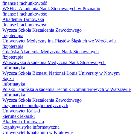
finanse i rachunkowość
WSHiU Akademia Nauk Stosowanych w Poznaniu
finanse i rachunkowość
Akademia Tarnowska
finanse i rachunkowość
Wyższa Szkoła Kształcenia Zawodowego
fizjoterapia
Uniwersytet Medyczny im. Piastów Śląskich we Wrocławiu
fizjoterapia
Gdańska Akademia Medyczna Nauk Stosowanych
fizjoterapia
Warszawska Akademia Medyczna Nauk Stosowanych
informatyka
Wyższa Szkoła Biznesu National-Louis University w Nowym
Sączu
informatyka
Polsko-Japońska Akademia Technik Komputerowych w Warszawie
informatyka
Wyższa Szkoła Kształcenia Zawodowego
inżynieria technologii medycznych
Uniwersytet Kaliski
kierunek lekarski
Akademia Tarnowska
kognitywistyka informatyczna
Uniwersytet Ignatianum w Krakowie