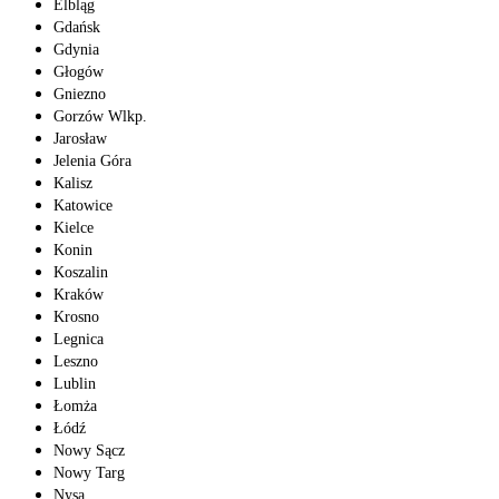
Elbląg
Gdańsk
Gdynia
Głogów
Gniezno
Gorzów Wlkp.
Jarosław
Jelenia Góra
Kalisz
Katowice
Kielce
Konin
Koszalin
Kraków
Krosno
Legnica
Leszno
Lublin
Łomża
Łódź
Nowy Sącz
Nowy Targ
Nysa