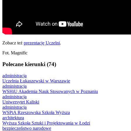
Zobacz też
prezentację Uczelni
.
Fot. Magnific
Polecane kierunki (74)
administracja
Uczelnia Łukaszewski w Warszawie
administracja
WSHiU Akademia Nauk Stosowanych w Poznaniu
administracja
Uniwersytet Kaliski
administracja
WSPiA Rzeszowska Szkoła Wyższa
architektura
Wyższa Szkoła Sztuki i Projektowania w Łodzi
bezpieczeństwo narodowe