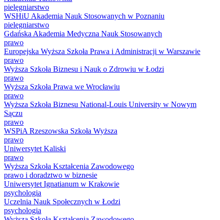
pielęgniarstwo
WSHiU Akademia Nauk Stosowanych w Poznaniu
pielęgniarstwo
Gdańska Akademia Medyczna Nauk Stosowanych
prawo
Europejska Wyższa Szkoła Prawa i Administracji w Warszawie
prawo
Wyższa Szkoła Biznesu i Nauk o Zdrowiu w Łodzi
prawo
Wyższa Szkoła Prawa we Wrocławiu
prawo
Wyższa Szkoła Biznesu National-Louis University w Nowym
Sączu
prawo
WSPiA Rzeszowska Szkoła Wyższa
prawo
Uniwersytet Kaliski
prawo
Wyższa Szkoła Kształcenia Zawodowego
prawo i doradztwo w biznesie
Uniwersytet Ignatianum w Krakowie
psychologia
Uczelnia Nauk Społecznych w Łodzi
psychologia
Wyższa Szkoła Kształcenia Zawodowego