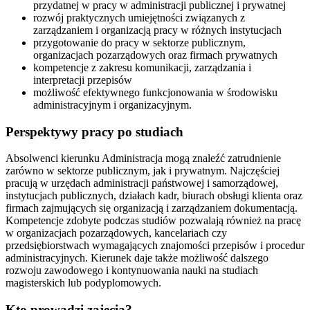
przydatnej w pracy w administracji publicznej i prywatnej
rozwój praktycznych umiejętności związanych z
zarządzaniem i organizacją pracy w różnych instytucjach
przygotowanie do pracy w sektorze publicznym,
organizacjach pozarządowych oraz firmach prywatnych
kompetencje z zakresu komunikacji, zarządzania i
interpretacji przepisów
możliwość efektywnego funkcjonowania w środowisku
administracyjnym i organizacyjnym.
Perspektywy pracy po studiach
Absolwenci kierunku Administracja mogą znaleźć zatrudnienie
zarówno w sektorze publicznym, jak i prywatnym. Najczęściej
pracują w urzędach administracji państwowej i samorządowej,
instytucjach publicznych, działach kadr, biurach obsługi klienta oraz
firmach zajmujących się organizacją i zarządzaniem dokumentacją.
Kompetencje zdobyte podczas studiów pozwalają również na pracę
w organizacjach pozarządowych, kancelariach czy
przedsiębiorstwach wymagających znajomości przepisów i procedur
administracyjnych. Kierunek daje także możliwość dalszego
rozwoju zawodowego i kontynuowania nauki na studiach
magisterskich lub podyplomowych.
Kto prowadzi zajęcia?