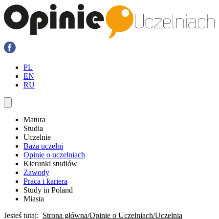
PL
EN
RU
Matura
Studia
Uczelnie
Baza uczelni
Opinie o uczelniach
Kierunki studiów
Zawody
Praca i kariera
Study in Poland
Miasta
Jesteś tutaj:
Strona główna
Opinie o Uczelniach
Uczelnia