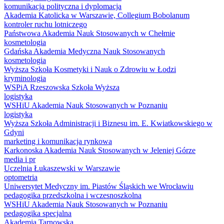
komunikacja polityczna i dyplomacja
Akademia Katolicka w Warszawie, Collegium Bobolanum
kontroler ruchu lotniczego
Państwowa Akademia Nauk Stosowanych w Chełmie
kosmetologia
Gdańska Akademia Medyczna Nauk Stosowanych
kosmetologia
Wyższa Szkoła Kosmetyki i Nauk o Zdrowiu w Łodzi
kryminologia
WSPiA Rzeszowska Szkoła Wyższa
logistyka
WSHiU Akademia Nauk Stosowanych w Poznaniu
logistyka
Wyższa Szkoła Administracji i Biznesu im. E. Kwiatkowskiego w
Gdyni
marketing i komunikacja rynkowa
Karkonoska Akademia Nauk Stosowanych w Jeleniej Górze
media i pr
Uczelnia Łukaszewski w Warszawie
optometria
Uniwersytet Medyczny im. Piastów Śląskich we Wrocławiu
pedagogika przedszkolna i wczesnoszkolna
WSHiU Akademia Nauk Stosowanych w Poznaniu
pedagogika specjalna
Akademia Tarnowska