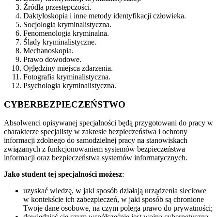
Źródła przestępczości.
Daktyloskopia i inne metody identyfikacji człowieka.
Socjologia kryminalistyczna.
Fenomenologia kryminalna.
Ślady kryminalistyczne.
Mechanoskopia.
Prawo dowodowe.
Oględziny miejsca zdarzenia.
Fotografia kryminalistyczna.
Psychologia kryminalistyczna.
CYBERBEZPIECZEŃSTWO
Absolwenci opisywanej specjalności
będą przygotowani do pracy w
charakterze specjalisty w zakresie bezpieczeństwa i ochrony
informacji zdolnego do samodzielnej pracy na stanowiskach
związanych z funkcjonowaniem systemów bezpieczeństwa
informacji oraz bezpieczeństwa systemów informatycznych.
Jako student tej specjalności możesz
:
uzyskać wiedzę, w jaki sposób działają urządzenia sieciowe
w kontekście ich zabezpieczeń, w jaki sposób są chronione
Twoje dane osobowe, na czym polega prawo do prywatności;
dowiedzieć się czym współcześnie jest wojna cybernetyczna