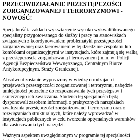
PRZECIWDZIAŁANIE PRZESTĘPCZOŚCI
ZORGANIZOWANEJ I TERRORYZMOWI -
NOWOŚĆ!
Specjalność ta zakłada wykształcenie wysoko wykwalifikowanego
specjalisty przygotowanego do służby i pracy na stanowiskach
związanych z koordynowaniem problematyki przestępczości
zorganizowanej oraz kierowaniem w tej dziedzinie zespołami lub
komórkami organizacyjnymi w instytucjach, które zajmują się walką
z przestępczością zorganizowaną i terroryzmem (m.in. w: Policji,
Agencji Bezpieczeństwa Wewnętrznego, Centralnym Biurze
Antykorupcyjnym, Straży Granicznej).
Absolwent
zostanie wyposażony w wiedzę o rodzajach i
przejawach przestępczości zorganizowanej i terroryzmu, nabędzie
umiejętności potrzebne do rozpoznawania tych przestępstw i
skutecznego ich zwalczania. Studenci tej specjalności będą
dysponowali zasobem informacji o praktycznych narzędziach
zwalczania przestępczości zorganizowanej i terroryzmu oraz o
rozwiązaniach strukturalnych, które należy wprowadzać w
instytucjach publicznych w celu tworzenia optymalnych warunków
dla zastosowania tych narzędzi.
Ważnym aspektem uwzględnionym w programie tej specjalności