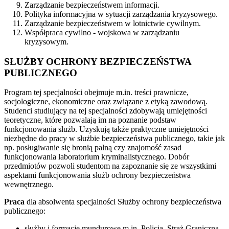
Zarządzanie bezpieczeństwem informacji.
Polityka informacyjna w sytuacji zarządzania kryzysowego.
Zarządzanie bezpieczeństwem w lotnictwie cywilnym.
Współpraca cywilno - wojskowa w zarządzaniu
kryzysowym.
SŁUŻBY OCHRONY BEZPIECZEŃSTWA
PUBLICZNEGO
Program
tej specjalności obejmuje m.in. treści prawnicze,
socjologiczne, ekonomiczne oraz związane z etyką zawodową.
Studenci studiujący na tej specjalności zdobywają umiejętności
teoretyczne, które pozwalają im na poznanie podstaw
funkcjonowania służb. Uzyskują także praktyczne umiejętności
niezbędne do pracy w służbie bezpieczeństwa publicznego, takie jak
np. posługiwanie się bronią palną czy znajomość zasad
funkcjonowania laboratorium kryminalistycznego. Dobór
przedmiotów pozwoli studentom na zapoznanie się ze wszystkimi
aspektami funkcjonowania służb ochrony bezpieczeństwa
wewnętrznego.
Praca
dla absolwenta specjalności Służby ochrony bezpieczeństwa
publicznego:
służby i formacje mundurowe m.in. Policja, Straż Graniczna,