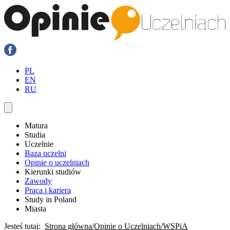
PL
EN
RU
Matura
Studia
Uczelnie
Baza uczelni
Opinie o uczelniach
Kierunki studiów
Zawody
Praca i kariera
Study in Poland
Miasta
Jesteś tutaj:
Strona główna
Opinie o Uczelniach
WSPiA