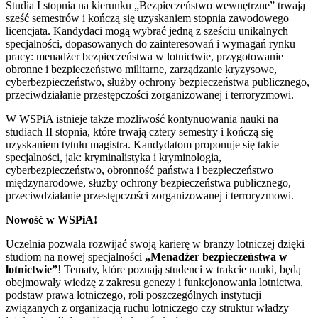
Studia I stopnia
na kierunku „Bezpieczeństwo wewnętrzne”
trwają
sześć semestrów i kończą
się uzyskaniem stopnia zawodowego
licencjata.
Kandydaci mogą
wybra
ć
jedn
ą
z sze
ś
ciu unikalnych
specjalno
ś
ci,
dopasowanych do zainteresowa
ń
i wymaga
ń
rynku
pracy: menad
ż
er bezpiecze
ń
stwa w lotnictwie,
przygotowanie
obronne i bezpiecze
ń
stwo militarne,
zarz
ą
dzanie kryzysowe,
cyberbezpiecze
ń
stwo
, s
ł
u
ż
by
ochrony bezpiecze
ń
stwa publicznego,
przeciwdzia
ł
anie
przest
ę
pczo
ś
ci zorganizowanej i terroryzmowi.
W
WSPiA
istnieje także
mo
ż
liwo
ść
kontynuowania
nauki na
studiach II stopnia, kt
ó
re trwaj
ą
cztery
semestry i ko
ń
cz
ą
si
ę
uzyskaniem tytu
ł
u magistra.
Kandydatom proponuje się takie
specjalności, jak:
kryminalistyka i kryminologia,
cyberbezpiecze
ń
stwo
, obronno
ść
pa
ń
stwa
i
bezpiecze
ń
stwo
mi
ę
dzynarodowe, s
ł
u
ż
by ochrony
bezpiecze
ń
stwa publicznego,
przeciwdzia
ł
anie
przest
ę
pczo
ś
ci zorganizowanej i terroryzmowi.
Nowość w
WSPiA
!
Uczelnia pozwala ro
zwija
ć
swoją karierę w branży lotniczej dzięki
studiom na nowej specjalności
„
Menadżer bezpieczeństwa w
lotnictwie
”
! Tematy, które
poznają studenci
w trakcie nauki, będą
obejmowały wiedzę z zakresu genezy i funkcjonowania lotnictwa,
podstaw prawa lotniczego, roli poszczególnych instytucji
związanych z organizacją ruchu lotniczego czy struktur władzy