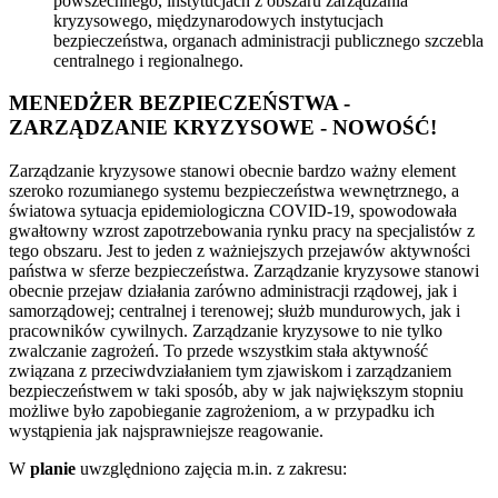
powszechnego, instytucjach z obszaru zarządzania
kryzysowego, międzynarodowych instytucjach
bezpieczeństwa, organach administracji publicznego szczebla
centralnego i regionalnego.
MENEDŻER BEZPIECZEŃSTWA -
ZARZĄDZANIE KRYZYSOWE - NOWOŚĆ!
Zarządzanie kryzysowe stanowi obecnie bardzo ważny element
szeroko rozumianego systemu bezpieczeństwa wewnętrznego, a
światowa sytuacja epidemiologiczna COVID-19, spowodowała
gwałtowny wzrost zapotrzebowania rynku pracy na specjalistów z
tego obszaru. Jest to jeden z ważniejszych przejawów aktywności
państwa w sferze bezpieczeństwa. Zarządzanie kryzysowe stanowi
obecnie przejaw działania zarówno administracji rządowej, jak i
samorządowej; centralnej i terenowej; służb mundurowych, jak i
pracowników cywilnych. Zarządzanie kryzysowe to nie tylko
zwalczanie zagrożeń. To przede wszystkim stała aktywność
związana z przeciwdvziałaniem tym zjawiskom i zarządzaniem
bezpieczeństwem w taki sposób, aby w jak największym stopniu
możliwe było zapobieganie zagrożeniom, a w przypadku ich
wystąpienia jak najsprawniejsze reagowanie.
W
planie
uwzględniono zajęcia m.in. z zakresu: