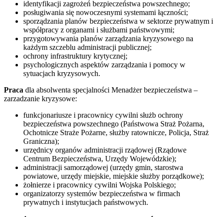
identyfikacji zagrożeń bezpieczeństwa powszechnego;
posługiwania się nowoczesnymi systemami łączności;
sporządzania planów bezpieczeństwa w sektorze prywatnym i
współpracy z organami i służbami państwowymi;
przygotowywania planów zarządzania kryzysowego na
każdym szczeblu administracji publicznej;
ochrony infrastruktury krytycznej;
psychologicznych aspektów zarządzania i pomocy w
sytuacjach kryzysowych.
Praca
dla absolwenta specjalności Menadżer bezpieczeństwa –
zarzadzanie kryzysowe:
funkcjonariusze i pracownicy cywilni służb ochrony
bezpieczeństwa powszechnego (Państwowa Straż Pożarna,
Ochotnicze Straże Pożarne, służby ratownicze, Policja, Straż
Graniczna);
urzędnicy organów administracji rządowej (Rządowe
Centrum Bezpieczeństwa, Urzędy Wojewódzkie);
administracji samorządowej (urzędy gmin, starostwa
powiatowe, urzędy miejskie, miejskie służby porządkowe);
żołnierze i pracownicy cywilni Wojska Polskiego;
organizatorzy systemów bezpieczeństwa w firmach
prywatnych i instytucjach państwowych.