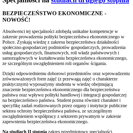
Specjalności na
studiach drugiego stopnia
BEZPIECZEŃSTWO EKONOMICZNE -
NOWOŚĆ!
Absolwenci tej specjalności zdobędą unikalne kompetencje w
zakresie prowadzenia polityki bezpieczeństwa ekonomicznego w
Polsce. Zyskają wiedzę z zakresu bezpieczeństwa działalności
społeczno-gospodarczej podmiotów gospodarczych, prowadzenia
usług gospodarczych, finansowych, roli władz państwowych i
samorządowych w kształtowaniu bezpieczeństwa ekonomicznego,
ze szczególnym uwzględnieniem roli organów ścigania.
Dzięki odpowiedniemu doborowi przedmiotów oraz wprowadzeniu
zrównoważonych form zajęć (z przewagą zajęć o charakterze
praktycznym) wyposażymy studenta w wiedzę obejmującą
znaczenie bezpieczeństwa ekonomicznego dla bezpieczeństwa
państwa oraz wpływu polityki handlowej i integracji gospodarczej
na bezpieczeństwo państwa. Student pozna również charakter i
specyfikę zadań realizowanych przez organy i instytucje publiczne
sektora ochrony bezpieczeństwa państwa, ze szczególnym
uwzględnieniem współpracy z sektorem prywatnym w zakresie
zapewnienia bezpieczeństwa ekonomicznego.
Na studiach II stopnia
zakres przedmiotowy specjalności,