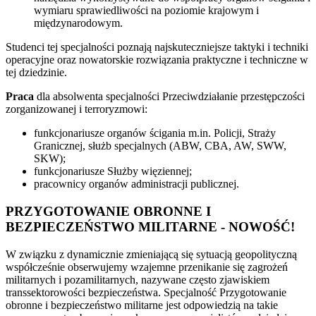
wymiaru sprawiedliwości na poziomie krajowym i
międzynarodowym.
Studenci tej specjalności poznają najskuteczniejsze taktyki i techniki
operacyjne oraz nowatorskie rozwiązania praktyczne i techniczne w
tej dziedzinie.
Praca
dla absolwenta specjalności Przeciwdziałanie przestępczości
zorganizowanej i terroryzmowi:
funkcjonariusze organów ścigania m.in. Policji, Straży
Granicznej, służb specjalnych (ABW, CBA, AW, SWW,
SKW);
funkcjonariusze Służby więziennej;
pracownicy organów administracji publicznej.
PRZYGOTOWANIE OBRONNE I
BEZPIECZEŃSTWO MILITARNE - NOWOŚĆ!
W związku z dynamicznie zmieniającą się sytuacją geopolityczną
współcześnie obserwujemy wzajemne przenikanie się zagrożeń
militarnych i pozamilitarnych, nazywane często zjawiskiem
transsektorowości bezpieczeństwa. Specjalność Przygotowanie
obronne i bezpieczeństwo militarne jest odpowiedzią na takie