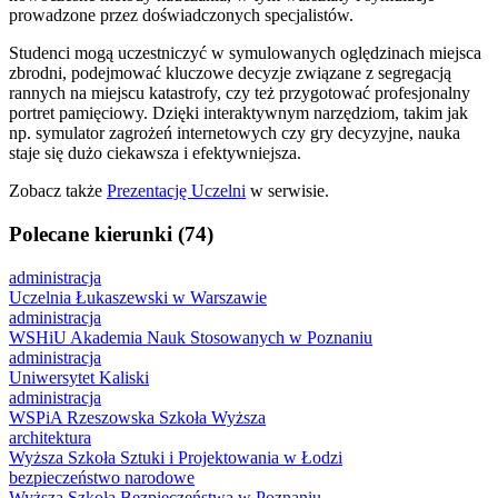
prowadzone przez do
ś
wiadczonych
specjalist
ó
w.
Studenci mogą uczestniczyć
w symulowanych ogl
ę
dzinach
miejsca
zbrodni, podejmowa
ć
kluczowe decyzje zwi
ą
zane
z segregacj
ą
rannych na miejscu katastrofy, czy
te
ż
przygotowa
ć
profesjonalny
portret pami
ę
ciowy.
Dzi
ę
ki interaktywnym narz
ę
dziom, takim jak
np. symulator
zagro
ż
e
ń
internetowych czy gry decyzyjne, nauka
staje si
ę
du
ż
o ciekawsza i efektywniejsza.
Zobacz także
Prezentację Uczelni
w serwisie.
Polecane kierunki (74)
administracja
Uczelnia Łukaszewski w Warszawie
administracja
WSHiU Akademia Nauk Stosowanych w Poznaniu
administracja
Uniwersytet Kaliski
administracja
WSPiA Rzeszowska Szkoła Wyższa
architektura
Wyższa Szkoła Sztuki i Projektowania w Łodzi
bezpieczeństwo narodowe
Wyższa Szkoła Bezpieczeństwa w Poznaniu