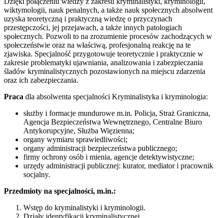
Dzięki połączeniu wiedzy z zakresu kryminalistyki, kryminologii,
wiktymologii, nauk penalnych, a także nauk społecznych absolwent
uzyska teoretyczną i praktyczną wiedzę o przyczynach
przestępczości, jej przejawach, a także innych patologiach
społecznych. Pozwoli to na zrozumienie procesów zachodzących w
społeczeństwie oraz na właściwą, profesjonalną reakcję na te
zjawiska. Specjalność przygotowuje teoretycznie i praktycznie w
zakresie problematyki ujawniania, analizowania i zabezpieczania
śladów kryminalistycznych pozostawionych na miejscu zdarzenia
oraz ich zabezpieczania.
Praca
dla absolwenta specjalności Kryminalistyka i kryminologia:
służby i formacje mundurowe m.in. Policja, Straż Graniczna,
Agencja Bezpieczeństwa Wewnętrznego, Centralne Biuro
Antykorupcyjne, Służba Więzienna;
organy wymiaru sprawiedliwości;
organy administracji bezpieczeństwa publicznego;
firmy ochrony osób i mienia, agencje detektywistyczne;
urzędy administracji publicznej: kurator, mediator i pracownik
socjalny.
Przedmioty na specjalności, m.in.:
Wstęp do kryminalistyki i kryminologii.
Działy identyfikacji kryminalistycznej.