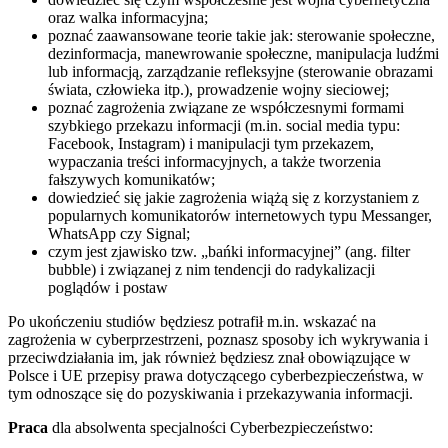
oraz walka informacyjna;
poznać zaawansowane teorie takie jak: sterowanie społeczne,
dezinformacja, manewrowanie społeczne, manipulacja ludźmi
lub informacją, zarządzanie refleksyjne (sterowanie obrazami
świata, człowieka itp.), prowadzenie wojny sieciowej;
poznać zagrożenia związane ze współczesnymi formami
szybkiego przekazu informacji (m.in. social media typu:
Facebook, Instagram) i manipulacji tym przekazem,
wypaczania treści informacyjnych, a także tworzenia
fałszywych komunikatów;
dowiedzieć się jakie zagrożenia wiążą się z korzystaniem z
popularnych komunikatorów internetowych typu Messanger,
WhatsApp czy Signal;
czym jest zjawisko tzw. „bańki informacyjnej” (ang. filter
bubble) i związanej z nim tendencji do radykalizacji
poglądów i postaw
Po ukończeniu studiów będziesz potrafił m.in. wskazać na
zagrożenia w cyberprzestrzeni, poznasz sposoby ich wykrywania i
przeciwdziałania im, jak również będziesz znał obowiązujące w
Polsce i UE przepisy prawa dotyczącego cyberbezpieczeństwa, w
tym odnoszące się do pozyskiwania i przekazywania informacji.
Praca
dla absolwenta specjalności Cyberbezpieczeństwo: