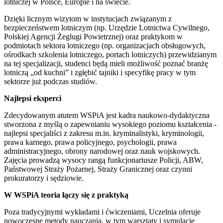
lotniczej w Polsce, Europie i na świecie.
Dzięki licznym wizytom w instytucjach związanym z
bezpieczeństwem lotniczym (np. Urzędzie Lotnictwa Cywilnego,
Polskiej Agencji Żeglugi Powietrznej) oraz praktykom w
podmiotach sektora lotniczego (np. organizacjach obsługowych,
ośrodkach szkolenia lotniczego, portach lotniczych) przewidzianym
na tej specjalizacji,
studenci będą mieli
możliwość poznać branżę
lotniczą „od kuchni” i zgłębić tajniki i specyfikę pracy w tym
sektorze już podczas studiów.
Najlepsi eksperci
Zdecydowanym atutem
WSPiA
jest kadra naukowo-dydaktyczna
stworzona z my
ś
l
ą
o zapewnianiu wysokiego poziomu
kszta
ł
cenia -
najlepsi specjali
ś
ci z zakresu m.in. kryminalistyki,
kryminologii,
prawa karnego, prawa policyjnego,
psychologii, prawa
administracyjnego, obrony
narodowej oraz nauk
wojskowych.
Zaj
ę
cia prowadz
ą
wysocy rangą funkcjonariusze Policji, ABW,
Państwowej
Straży Pożarnej, Straży Granicznej oraz czynni
prokuratorzy i sędziowie.
W
WSPiA
teoria łączy się z praktyką
Poza tradycyjnymi wyk
ł
adami i
ć
wiczeniami,
Uczelnia oferuje
nowoczesne metody nauczania,
w tym warsztaty i symulacje