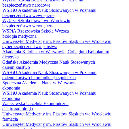
bezpieczeństwo narodowe
WSHiU Akademia Nauk Stosowanych w Poznaniu
bezpieczeństwo wewnętrzne
Wyższa Szkoła Prawa we Wrocławiu
bezpieczeństwo wewnętrzne
WSPiA Rzeszowska Szkoła Wyższa
biologia medyczna
Uniwersytet Medyczny im. Piastów Śląskich we Wrocławiu
cyberbezpieczeństwo państwa
Akademia Katolicka w Warszawie, Collegium Bobolanum
dietetyka
Gdańska Akademia Medyczna Nauk Stosowanych
dziennikarstwo
WSHiU Akademia Nauk Stosowanych w Poznaniu
dziennikarstwo i komunikacja społeczna
Społeczna Akademia Nauk w Warszawie
ekonomia
WSHiU Akademia Nauk Stosowanych w Poznaniu
ekonomia
Warszawska Uczelnia Ekonomiczna
elektroradiologia
Uniwersytet Medyczny im. Piastów Śląskich we Wrocławiu
farmacja
Uniwersytet Medyczny im. Piastów Śląskich we Wrocławiu