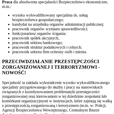
Praca
dla absolwenta specjalności Bezpieczeństwo ekonomiczne,
m.in.:
wysoko wykwalifikowany specjalista ds. usług
bezpieczeństwa gospodarczego;
kandydat na urzędnika organów administracji publicznej;
pracownik organów wymiaru sprawiedliwości;
funkcjonariusz organów ścigania;
pracownik spółek akcyjnych,
pracownik sektora bankowego;
pracownik struktur podatkowych i celnych;
pracownik sektora firm ochrony osób i mienia.
PRZECIWDZIAŁANIE PRZESTĘPCZOŚCI
ZORGANIZOWANEJ I TERRORYZMOWI -
NOWOŚĆ!
Specjalność ta zakłada wykształcenie wysoko wykwalifikowanego
specjalisty przygotowanego do służby i pracy na stanowiskach
związanych z koordynowaniem problematyki przestępczości
zorganizowanej oraz kierowaniem w tej dziedzinie zespołami lub
komórkami organizacyjnymi w instytucjach, które zajmują się walką
z przestępczością zorganizowaną i terroryzmem (m.in. w: Policji,
Agencji Bezpieczeństwa Wewnętrznego, Centralnym Biurze