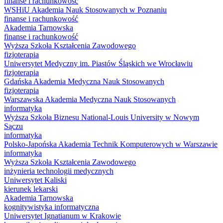
finanse i rachunkowość
WSHiU Akademia Nauk Stosowanych w Poznaniu
finanse i rachunkowość
Akademia Tarnowska
finanse i rachunkowość
Wyższa Szkoła Kształcenia Zawodowego
fizjoterapia
Uniwersytet Medyczny im. Piastów Śląskich we Wrocławiu
fizjoterapia
Gdańska Akademia Medyczna Nauk Stosowanych
fizjoterapia
Warszawska Akademia Medyczna Nauk Stosowanych
informatyka
Wyższa Szkoła Biznesu National-Louis University w Nowym
Sączu
informatyka
Polsko-Japońska Akademia Technik Komputerowych w Warszawie
informatyka
Wyższa Szkoła Kształcenia Zawodowego
inżynieria technologii medycznych
Uniwersytet Kaliski
kierunek lekarski
Akademia Tarnowska
kognitywistyka informatyczna
Uniwersytet Ignatianum w Krakowie