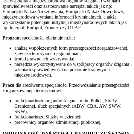
jest współpraca międzynarodowa organów ścigania i wymiaru
sprawiedliwości oraz zastosowanie narzędzi takich jak np:
Europejski Nakaz Aresztowania, Europejski Nakaz Dowodowy,
międzynarodowa wymiana informacji kryminalnych, a także
wykorzystanie potencjału instytucji międzynarodowych takich jak
np. Interpol, Europol, Frontex czy OLAF.
Program
specjalności obejmuje m.in.:
analizę współczesnych form przestępczości zorganizowanej,
zjawiska terroryzmu i jego odmian;
środki prawne ich wykrywania;
narzędzia wykorzystywane do współpracy organów ścigania i
wymiaru sprawiedliwości na poziomie krajowym i
międzynarodowym.
Praca
dla absolwenta specjalności Przeciwdziałanie przestępczości
zorganizowanej i terroryzmowi:
funkcjonariusze organów ścigania m.in. Policji, Straży
Granicznej, służb specjalnych (ABW, CBA, AW, SWW,
SKW);
funkcjonariusze Służby więziennej;
pracownicy organów administracji publicznej.
OBRONNOŚĆ PAŃSTWA I BEZPIECZEŃSTWO