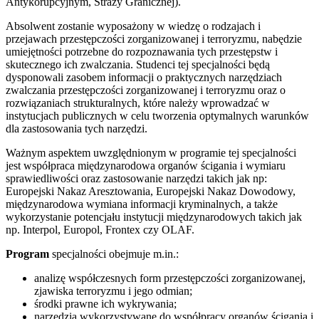
Antykorupcyjnym, Straży Granicznej).
Absolwent zostanie wyposażony w wiedzę o rodzajach i
przejawach przestępczości zorganizowanej i terroryzmu, nabędzie
umiejętności potrzebne do rozpoznawania tych przestępstw i
skutecznego ich zwalczania. Studenci tej specjalności będą
dysponowali zasobem informacji o praktycznych narzędziach
zwalczania przestępczości zorganizowanej i terroryzmu oraz o
rozwiązaniach strukturalnych, które należy wprowadzać w
instytucjach publicznych w celu tworzenia optymalnych warunków
dla zastosowania tych narzędzi.
Ważnym aspektem uwzględnionym w programie tej specjalności
jest współpraca międzynarodowa organów ścigania i wymiaru
sprawiedliwości oraz zastosowanie narzędzi takich jak np:
Europejski Nakaz Aresztowania, Europejski Nakaz Dowodowy,
międzynarodowa wymiana informacji kryminalnych, a także
wykorzystanie potencjału instytucji międzynarodowych takich jak
np. Interpol, Europol, Frontex czy OLAF.
Program
specjalności obejmuje m.in.:
analizę współczesnych form przestępczości zorganizowanej,
zjawiska terroryzmu i jego odmian;
środki prawne ich wykrywania;
narzędzia wykorzystywane do współpracy organów ścigania i