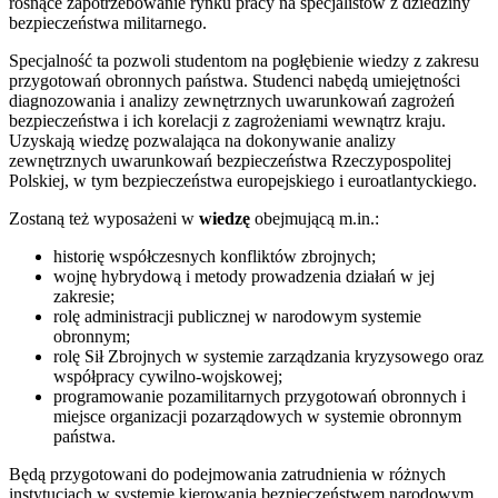
rosnące zapotrzebowanie rynku pracy na specjalistów z dziedziny
bezpieczeństwa militarnego.
Specjalność ta pozwoli studentom na pogłębienie wiedzy z zakresu
przygotowań obronnych państwa. Studenci nabędą umiejętności
diagnozowania i analizy zewnętrznych uwarunkowań zagrożeń
bezpieczeństwa i ich korelacji z zagrożeniami wewnątrz kraju.
Uzyskają wiedzę pozwalająca na dokonywanie analizy
zewnętrznych uwarunkowań bezpieczeństwa Rzeczypospolitej
Polskiej, w tym bezpieczeństwa europejskiego i euroatlantyckiego.
Zostaną też wyposażeni w
wiedzę
obejmującą m.in.:
historię współczesnych konfliktów zbrojnych;
wojnę hybrydową i metody prowadzenia działań w jej
zakresie;
rolę administracji publicznej w narodowym systemie
obronnym;
rolę Sił Zbrojnych w systemie zarządzania kryzysowego oraz
współpracy cywilno-wojskowej;
programowanie pozamilitarnych przygotowań obronnych i
miejsce organizacji pozarządowych w systemie obronnym
państwa.
Będą przygotowani do podejmowania zatrudnienia w różnych
instytucjach w systemie kierowania bezpieczeństwem narodowym.