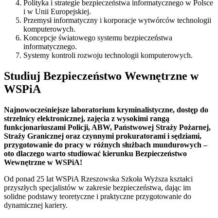
Polityka i strategie bezpieczeństwa informatycznego w Polsce
i w Unii Europejskiej.
Przemysł informatyczny i korporacje wytwórców technologii
komputerowych.
Koncepcje światowego systemu bezpieczeństwa
informatycznego.
Systemy kontroli rozwoju technologii komputerowych.
Studiuj Bezpieczeństwo Wewnętrzne w
WSPiA
Najnowocześniejsze laboratorium kryminalistyczne, dostęp do
strzelnicy elektronicznej, zajęcia z wysokimi rangą
funkcjonariuszami
Policji, ABW, Państwowej Straży Pożarnej,
Straży Granicznej
oraz czynnymi prokuratorami i sędziami,
przygotowanie do pracy
w różnych służbach mundurowych –
oto dlaczego warto studiować
kierunku Bezpieczeństwo
Wewnętrzne w
WSPiA
!
Od ponad 25 lat
WSPiA
Rzeszowska Szkoła Wyższa kształci
przyszłych specjalistów
w zakresie bezpieczeństwa, dając im
solidne podstawy
teoretyczne i praktyczne przygotowanie do
dynamicznej
kariery.