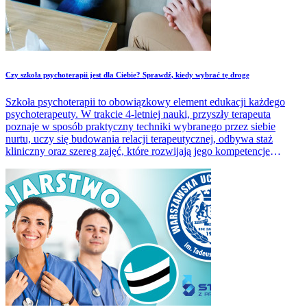
Czy szkoła psychoterapii jest dla Ciebie? Sprawdź, kiedy wybrać tę drogę
Szkoła psychoterapii to obowiązkowy element edukacji każdego
psychoterapeuty. W trakcie 4-letniej nauki, przyszły terapeuta
poznaje w sposób praktyczny techniki wybranego przez siebie
nurtu, uczy się budowania relacji terapeutycznej, odbywa staż
kliniczny oraz szereg zajęć, które rozwijają jego kompetencje
miękkie i zawodowe. Jak wybrać najlepszą szkołę psychoterapii i
czy to opcja dla Ciebie? Sprawdź!