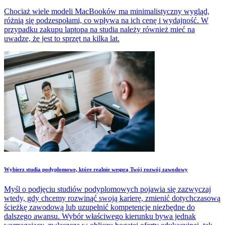
Chociaż wiele modeli MacBooków ma minimalistyczny wygląd,
różnią się podzespołami, co wpływa na ich cenę i wydajność. W
przypadku zakupu laptopa na studia należy również mieć na
uwadze, że jest to sprzęt na kilka lat.
Wybierz studia podyplomowe, które realnie wesprą Twój rozwój zawodowy
Myśl o podjęciu studiów podyplomowych pojawia się zazwyczaj
wtedy, gdy chcemy rozwinąć swoją karierę, zmienić dotychczasową
ścieżkę zawodową lub uzupełnić kompetencje niezbędne do
dalszego awansu. Wybór właściwego kierunku bywa jednak