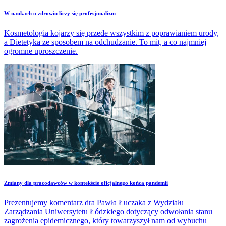
​W naukach o zdrowiu liczy się profesjonalizm
Kosmetologia kojarzy się przede wszystkim z poprawianiem urody,
a Dietetyka ze sposobem na odchudzanie. To mit, a co najmniej
ogromne uproszczenie.
Zmiany dla pracodawców w kontekście oficjalnego końca pandemii
Prezentujemy komentarz dra Pawła Łuczaka z Wydziału
Zarządzania Uniwersytetu Łódzkiego dotyczący odwołania stanu
zagrożenia epidemicznego, który towarzyszył nam od wybuchu