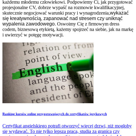
każdemu młodemu człowiekowi. Podpowiemy Ci, jak przygotować
projesjonalne CV, dobrze wypaść na rozmowie kwalifikacyjnej,
skutecznie negocjować warunki pracy i wynagrodzenia,
wykazać
się kreatywnością, zapanować nad stresem czy
uniknąć
wypalenia zawodowego.
Oswoimy Cię z firmowym dress
codem, biznesową etykietą, każemy spojrzeć na siebie, jak na markę
i uwierzyć w potęgę motywacji.
​Ranking kursów online przygotowujących do certyfikatów językowych
Certyfikat angielskiego potrafi otworzyć więcej drzwi, niż mogłoby
się wydawać. To nie tylko lepsza praca, studia za granicą czy