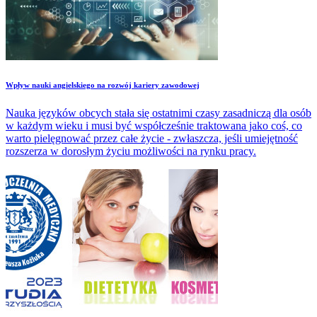
Wpływ nauki angielskiego na rozwój kariery zawodowej
Nauka języków obcych stała się ostatnimi czasy zasadniczą dla osób
w każdym wieku i musi być współcześnie traktowana jako coś, co
warto pielęgnować przez całe życie - zwłaszcza, jeśli umiejętność
rozszerza w dorosłym życiu możliwości na rynku pracy.