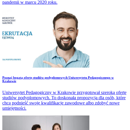
pandemii w marcu 2020 roku.
​Poznaj bogatą ofertę studiów podyplomowych Uniwersytetu Pedagogicznego w
Krakowie
Uniwersytet Pedagogiczny w Krakowie przygotował szeroką ofertę
studiów podyplomowych. To doskonała propozycja dla osób, które
chcą podnieść swoje kwalifikacje zawodowe albo zdobyć nowe
umiejętności.