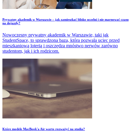
​Prywatny akademik w Warszawie – jak zamieszkać blisko uczelni i nie marnować czasu
na dojazdy?
Nowoczesny prywatny akademik w Warszawie, taki jak
StudentSpace, to sprawdzona baza, która pozwala uciec przed
mieszkaniową loterią i oszczędza mnóstwo nerwów zarówno
studentom, jak i ich rodzicom.
Które modele MacBook'a Air warto rozważyć na studia?