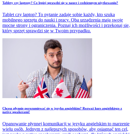
Tablety czy laptopy? Co lepiej sprawdzi się w nauce i codziennym użytkowaniu?
Tablet czy laptop? To pytanie zadaje sobie każdy, kto szuka
mobilnego sprzętu do nauki i pracy. Oba urządzenia mają swoje
mocne strony i ograniczenia. Poznaj ich możliwości i przekonaj się,
który sprzęt sprawdzi się w Twoim przypadku.
Chcesz płynnie porozumiewać się w języku angielskim? Rozważ kurs angielskiego z
native speakerami!
Opanowanie płynnej komunikacji w języku angielskim to marzenie
wielu osób. Jednym z najlepszych sposobów, aby osiągnąć ten cel,