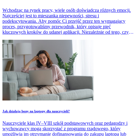
Wchodząc na rynek pracy, wiele osób doświadcza różnych emocji.
Najczęściej jest to mieszanka niepewności, stresu i
podekscytowania. Aby pomóc Ci przejść przez ten wymagający
proces, przygotowaliśmy przewodnik, który opisuje pięć
kluczowych kroków do udanej aplikacji. Niezależnie od tego, czy
dopiero zaczynasz swoją karierę po studiach, czy też szukasz
nowych wyzwań, nasze wskazówki pomogą Ci skutecznie
nawigować po drodze do wymarzonej pracy.
Jak działają bony na laptopy dla nauczycieli?
Nauczyciele klas IV–VIII szkół podstawowych oraz pedagodzy i
wychowawcy mogą skorzystać z programu rządowego, który
umożliwia im otrzymanie dofinansowania do zakupu laptopa lub