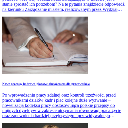
stanie sprostać ich potrzebom? Na te pytania znajdziecie odpowiedź
na kierunku Zarządzanie miastem, realizowanym przez Wydział
Zarządzania UŁ.
Nowe przepisy kadrowo-płacowe obciążeniem dla pracowników
Po wprowadzeniu pracy zdalnej oraz kontroli trzeźwości przed
pracownikami działów kadr i płac kolejne duże wyzwanie –
nowelizacja kodeksu pracy dostosowująca polskie przepisy do
unijnych dyrektyw w zakresie utrzymania równowagi praca-życie
oraz zapewnienia bardziej przejrzystego i przewidywalnego
zatrudnienia.