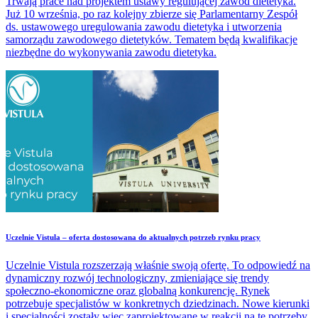
Trwają prace nad projektem ustawy regulującej zawód dietetyka.
Już 10 września, po raz kolejny zbierze się Parlamentarny Zespół
ds. ustawowego uregulowania zawodu dietetyka i utworzenia
samorządu zawodowego dietetyków. Tematem będą kwalifikacje
niezbędne do wykonywania zawodu dietetyka.
​Uczelnie Vistula – oferta dostosowana do aktualnych potrzeb rynku pracy
Uczelnie Vistula rozszerzają właśnie swoją ofertę. To odpowiedź na
dynamiczny rozwój technologiczny, zmieniające się trendy
społeczno-ekonomiczne oraz globalną konkurencję. Rynek
potrzebuje specjalistów w konkretnych dziedzinach. Nowe kierunki
i specjalności zostały więc zaprojektowane w reakcji na te potrzeby.