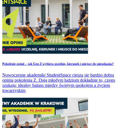
​Pokolenie opinii – jak Gen Z wybiera uczelnię, kierunek i miejsce do mieszkania?
Nowoczesne akademiki StudentSpace cieszą się bardzo dobrą
opinią pokolenia Z. Dają młodym ludziom dokładnie to, czego
szukają: idealny balans między świętym spokojem a życiem
towarzyskim