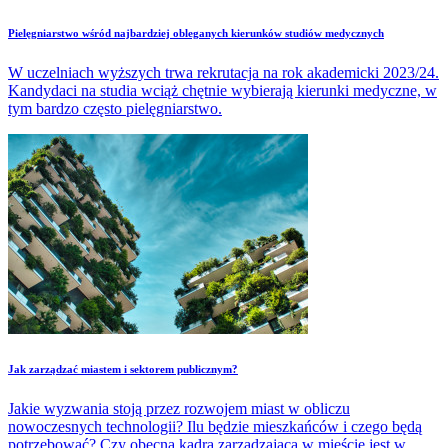
​Pielęgniarstwo wśród najbardziej obleganych kierunków studiów medycznych
W uczelniach wyższych trwa rekrutacja na rok akademicki 2023/24.
Kandydaci na studia wciąż chętnie wybierają kierunki medyczne, w
tym bardzo często pielęgniarstwo.
​Jak zarządzać miastem i sektorem publicznym?
Jakie wyzwania stoją przez rozwojem miast w obliczu
nowoczesnych technologii? Ilu będzie mieszkańców i czego będą
potrzebować? Czy obecna kadra zarządzająca w mieście jest w