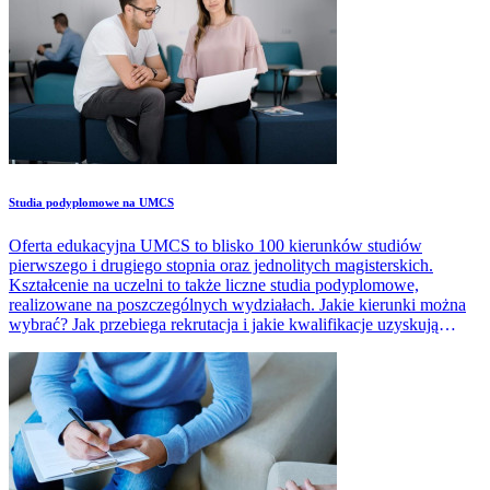
Studia podyplomowe na UMCS
Oferta edukacyjna UMCS to blisko 100 kierunków studiów
pierwszego i drugiego stopnia oraz jednolitych magisterskich.
Kształcenie na uczelni to także liczne studia podyplomowe,
realizowane na poszczególnych wydziałach. Jakie kierunki można
wybrać? Jak przebiega rekrutacja i jakie kwalifikacje uzyskują
absolwenci studiów podyplomowych UMCS?