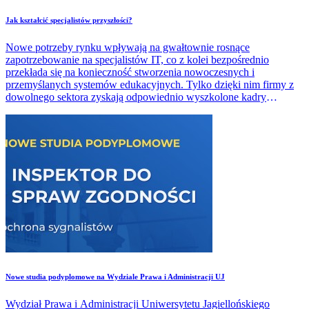
​Jak kształcić specjalistów przyszłości?
Nowe potrzeby rynku wpływają na gwałtownie rosnące
zapotrzebowanie na specjalistów IT, co z kolei bezpośrednio
przekłada się na konieczność stworzenia nowoczesnych i
przemyślanych systemów edukacyjnych. Tylko dzięki nim firmy z
dowolnego sektora zyskają odpowiednio wyszkolone kadry
specjalistów, mogących sprostać wyzwaniom przyszłości.
​Nowe studia podyplomowe na Wydziale Prawa i Administracji UJ
Wydział Prawa i Administracji Uniwersytetu Jagiellońskiego