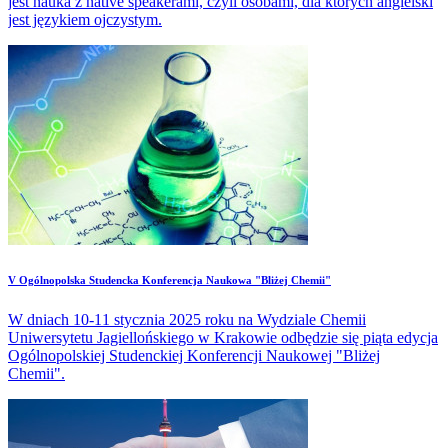
jest nauka z native speakerami, czyli osobami, dla których angielski
jest językiem ojczystym.
​V Ogólnopolska Studencka Konferencja Naukowa "Bliżej Chemii"
W dniach 10-11 stycznia 2025 roku na Wydziale Chemii
Uniwersytetu Jagiellońskiego w Krakowie odbędzie się piąta edycja
Ogólnopolskiej Studenckiej Konferencji Naukowej "Bliżej
Chemii".