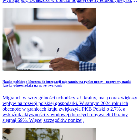
wymagający, zwłaszcza w obliczu bogatej oferty edukacyjnej, takiej
jak ta proponowana przez Instytut Rozwoju Edukacji,
odpowiadającej na szybko ewoluujące potrzeby rynku pracy.
​Nauka polskiego kluczem do integracji migrantów na rynku pracy - programy nauki
języka odpowiadają na nowe wyzwania
Migranci, w szczególności uchodźcy z Ukrainy, mają coraz większy
wpływ na rozwój polskiej gospodarki. W samym 2024 roku ich
obecność w granicach kraju zwiększyła PKB Polski o 2,7%, a
wskaźnik aktywności zawodowej dorosłych obywateli Ukrainy
sięgnął 69%. Więcej szczegółów poniżej.