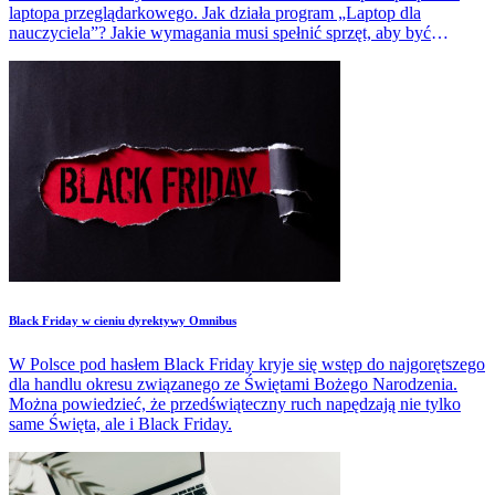
laptopa przeglądarkowego. Jak działa program „Laptop dla
nauczyciela”? Jakie wymagania musi spełnić sprzęt, aby być
objętym bonem? Dowiesz się tego z lektury poniższego artykułu.
Black Friday w cieniu dyrektywy Omnibus
W Polsce pod hasłem Black Friday kryje się wstęp do najgorętszego
dla handlu okresu związanego ze Świętami Bożego Narodzenia.
Można powiedzieć, że przedświąteczny ruch napędzają nie tylko
same Święta, ale i Black Friday.