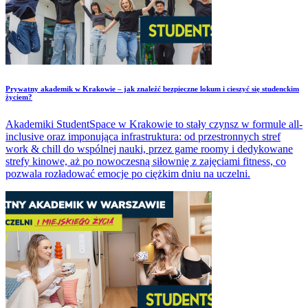
​Prywatny akademik w Krakowie – jak znaleźć bezpieczne lokum i cieszyć się studenckim
życiem?
Akademiki StudentSpace w Krakowie to stały czynsz w formule all-
inclusive oraz imponująca infrastruktura: od przestronnych stref
work & chill do wspólnej nauki, przez game roomy i dedykowane
strefy kinowe, aż po nowoczesną siłownię z zajęciami fitness, co
pozwala rozładować emocje po ciężkim dniu na uczelni.