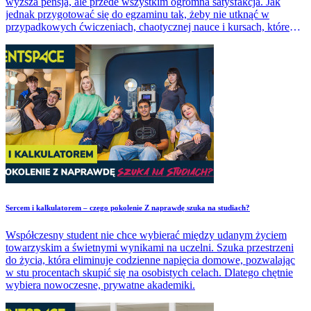
wyższa pensja, ale przede wszystkim ogromna satysfakcja. Jak
jednak przygotować się do egzaminu tak, żeby nie utknąć w
przypadkowych ćwiczeniach, chaotycznej nauce i kursach, które
obiecują wszystko, ale w praktyce niewiele dają? Sprawdź nasz
ranking kursów angielskiego online i wybierz najlepsze rozwiązanie
dla siebie!
​Sercem i kalkulatorem – czego pokolenie Z naprawdę szuka na studiach?
Współczesny student nie chce wybierać między udanym życiem
towarzyskim a świetnymi wynikami na uczelni. Szuka przestrzeni
do życia, która eliminuje codzienne napięcia domowe, pozwalając
w stu procentach skupić się na osobistych celach. Dlatego chętnie
wybiera nowoczesne, prywatne akademiki.