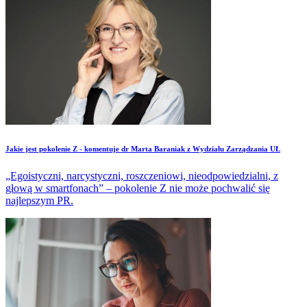
Jakie jest pokolenie Z - komentuje dr Marta Baraniak z Wydziału Zarządzania UŁ
„Egoistyczni, narcystyczni, roszczeniowi, nieodpowiedzialni, z
głową w smartfonach” – pokolenie Z nie może pochwalić się
najlepszym PR.