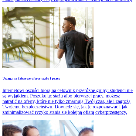
Uwaga na fałszywe oferty stażu i pracy
Internetowi oszuści biorą na celownik przeróżne grupy: studenci nie
są wyjątkiem. Poszukując stażu albo pierwszej pracy, możesz
natrafić na oferty, które nie tylko zmarnują Twój czas, ale i zagrożą
Twojemu bezpieczeństwu. Dowiedz się, jak je rozpoznawać i jak
zminimalizować ryzyko stania się kolejną ofiarą cyberprzestępcy.