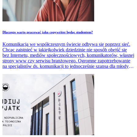
Dlaczego warto pracować jako copywriter będąc studentem?
Komunikacja we współczesnym świecie odbywa się poprzez sieć.
Chcąc zaistnieć w jakiejkolwiek dziedzinie nie sposób obejść się
bez Internetu, mediów społecznościowych, komunikatorów, własnej
strony www czy serwisu branżowego. Ogromne zapotrzebowanie
na specjalistów ds. komunikacji to jednocześnie szansa dla młodych,
dynamicznych, otwartych ludzi, jakimi są studenci, którzy swoją
energię, zapał, ciekawość świata, swobodę poruszania po
nowoczesnych technologiach internetowych i chęć podreperowania
skromnego budżetu żaka mogą przekuć w efektywne, skuteczne
działania copywriterskie.