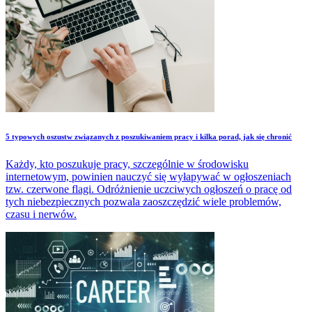
5 typowych oszustw związanych z poszukiwaniem pracy i kilka porad, jak się chronić
Każdy, kto poszukuje pracy, szczególnie w środowisku
internetowym, powinien nauczyć się wyłapywać w ogłoszeniach
tzw. czerwone flagi. Odróżnienie uczciwych ogłoszeń o pracę od
tych niebezpiecznych pozwala zaoszczędzić wiele problemów,
czasu i nerwów.