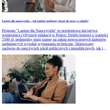
Laptop dla nauczyciela – jak znaleźć najlepszy sprzęt do pracy w szkole?
Program "Laptop dla Nauczyciela" to przełomowa inicjatywa
wspierająca cyfryzację edukacji w Polsce. Dzięki bonowi o wartości
2500 zł, pedagodzy mają szansę na zakup nowoczesnych laptopów
spełniających wysokie wymagania techniczne. Skierowany
zarówno do nauczycieli szkół publicznych i niepublicznych, jak i
specjalistów czy bibliotekarzy, program ten zmienia sposób pracy
dydaktycznej, ułatwiając dostęp do zaawansowanych technologii.
Poznaj szczegóły tego wsparcia i kto może z niego skorzystać!