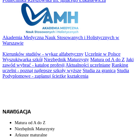
Politechnika Rzeszowska im. Ignacego Łukasiewicza
Akademia Medyczna Nauk Stosowanych i Holistycznych w
Warszawie
Kierunków studiów - wykaz alfabetyczny
Uczelnie w Polsce
Wyszukiwarka szkół
Niezbędnik Maturzysty
Matura od A do Z
Jaki
zawód wybrać - katalog profesji
Aktualności uczelniane
Ranking
uczelni - poznaj najlepsze szkoły wyższe
Studia za granicą
Studia
Podyplomowe - zaplanuj ścieżkę kształcenia
NAWIGACJA
Matura od A do Z
Niezbędnik Maturzysty
Arkusze maturalne