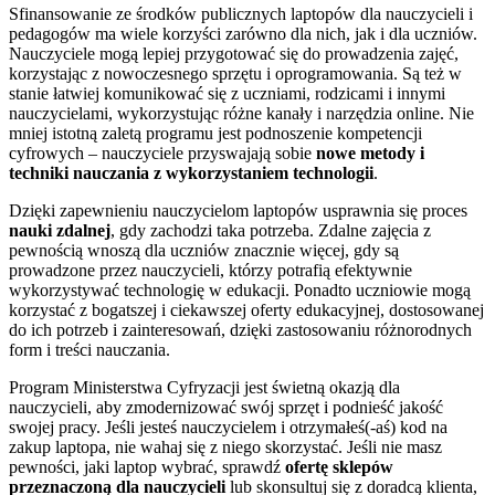
Sfinansowanie ze środków publicznych laptopów dla nauczycieli i
pedagogów ma wiele korzyści zarówno dla nich, jak i dla uczniów.
Nauczyciele mogą lepiej przygotować się do prowadzenia zajęć,
korzystając z nowoczesnego sprzętu i oprogramowania. Są też w
stanie łatwiej komunikować się z uczniami, rodzicami i innymi
nauczycielami, wykorzystując różne kanały i narzędzia online. Nie
mniej istotną zaletą programu jest podnoszenie kompetencji
cyfrowych – nauczyciele przyswajają sobie
nowe metody i
techniki nauczania z wykorzystaniem technologii
.
Dzięki zapewnieniu nauczycielom laptopów usprawnia się proces
nauki zdalnej
, gdy zachodzi taka potrzeba. Zdalne zajęcia z
pewnością wnoszą dla uczniów znacznie więcej, gdy są
prowadzone przez nauczycieli, którzy potrafią efektywnie
wykorzystywać technologię w edukacji. Ponadto uczniowie mogą
korzystać z bogatszej i ciekawszej oferty edukacyjnej, dostosowanej
do ich potrzeb i zainteresowań, dzięki zastosowaniu różnorodnych
form i treści nauczania.
Program Ministerstwa Cyfryzacji jest świetną okazją dla
nauczycieli, aby zmodernizować swój sprzęt i podnieść jakość
swojej pracy. Jeśli jesteś nauczycielem i otrzymałeś(-aś) kod na
zakup laptopa, nie wahaj się z niego skorzystać. Jeśli nie masz
pewności, jaki laptop wybrać, sprawdź
ofertę sklepów
przeznaczoną dla nauczycieli
lub skonsultuj się z doradcą klienta,