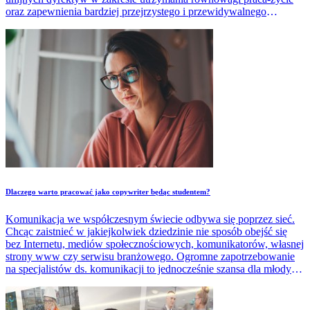
oraz zapewnienia bardziej przejrzystego i przewidywalnego
zatrudnienia.
Dlaczego warto pracować jako copywriter będąc studentem?
Komunikacja we współczesnym świecie odbywa się poprzez sieć.
Chcąc zaistnieć w jakiejkolwiek dziedzinie nie sposób obejść się
bez Internetu, mediów społecznościowych, komunikatorów, własnej
strony www czy serwisu branżowego. Ogromne zapotrzebowanie
na specjalistów ds. komunikacji to jednocześnie szansa dla młodych,
dynamicznych, otwartych ludzi, jakimi są studenci, którzy swoją
energię, zapał, ciekawość świata, swobodę poruszania po
nowoczesnych technologiach internetowych i chęć podreperowania