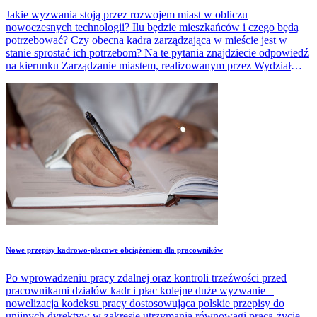
Jakie wyzwania stoją przez rozwojem miast w obliczu
nowoczesnych technologii? Ilu będzie mieszkańców i czego będą
potrzebować? Czy obecna kadra zarządzająca w mieście jest w
stanie sprostać ich potrzebom? Na te pytania znajdziecie odpowiedź
na kierunku Zarządzanie miastem, realizowanym przez Wydział
Zarządzania UŁ.
Nowe przepisy kadrowo-płacowe obciążeniem dla pracowników
Po wprowadzeniu pracy zdalnej oraz kontroli trzeźwości przed
pracownikami działów kadr i płac kolejne duże wyzwanie –
nowelizacja kodeksu pracy dostosowująca polskie przepisy do
unijnych dyrektyw w zakresie utrzymania równowagi praca-życie