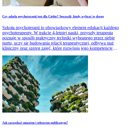
Czy szkoła psychoterapii jest dla Ciebie? Sprawdź, kiedy wybrać tę drogę
Szkoła psychoterapii to obowiązkowy element edukacji każdego
psychoterapeuty. W trakcie 4-letniej nauki, przyszły terapeuta
poznaje w sposób praktyczny techniki wybranego przez siebie
nurtu, uczy się budowania relacji terapeutycznej, odbywa staż
kliniczny oraz szereg zajęć, które rozwijają jego kompetencje
miękkie i zawodowe. Jak wybrać najlepszą szkołę psychoterapii i
czy to opcja dla Ciebie? Sprawdź!
​Jak zarządzać miastem i sektorem publicznym?