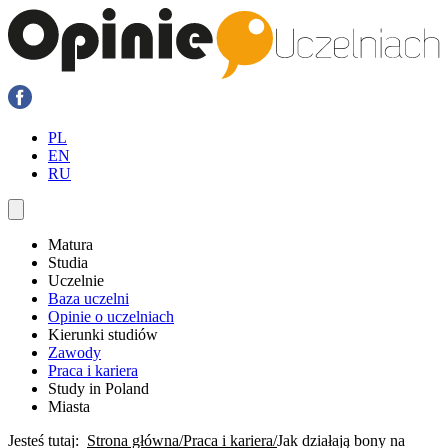
PL
EN
RU
Matura
Studia
Uczelnie
Baza uczelni
Opinie o uczelniach
Kierunki studiów
Zawody
Praca i kariera
Study in Poland
Miasta
Jesteś tutaj:
Strona główna
Praca i kariera
Jak działają bony na