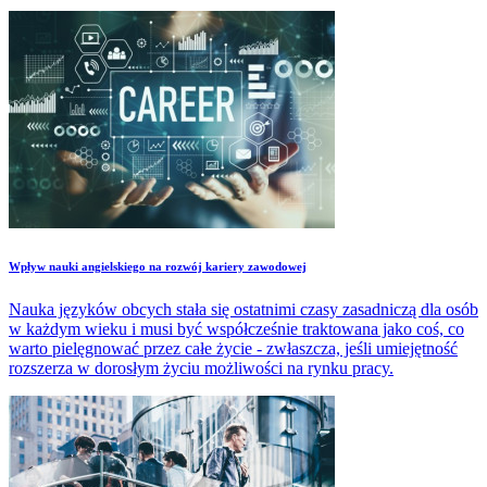
Wpływ nauki angielskiego na rozwój kariery zawodowej
Nauka języków obcych stała się ostatnimi czasy zasadniczą dla osób
w każdym wieku i musi być współcześnie traktowana jako coś, co
warto pielęgnować przez całe życie - zwłaszcza, jeśli umiejętność
rozszerza w dorosłym życiu możliwości na rynku pracy.