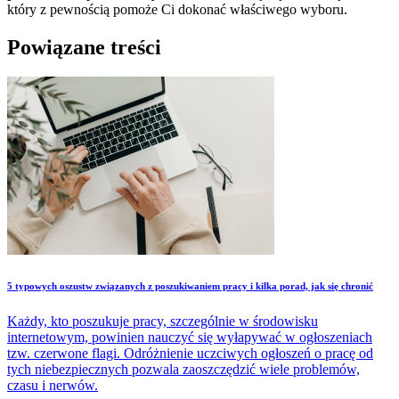
który z pewnością pomoże Ci dokonać właściwego wyboru.
Powiązane treści
5 typowych oszustw związanych z poszukiwaniem pracy i kilka porad, jak się chronić
Każdy, kto poszukuje pracy, szczególnie w środowisku
internetowym, powinien nauczyć się wyłapywać w ogłoszeniach
tzw. czerwone flagi. Odróżnienie uczciwych ogłoszeń o pracę od
tych niebezpiecznych pozwala zaoszczędzić wiele problemów,
czasu i nerwów.