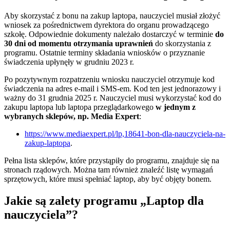
Aby skorzystać z bonu na zakup laptopa, nauczyciel musiał złożyć
wniosek za pośrednictwem dyrektora do organu prowadzącego
szkołę. Odpowiednie dokumenty należało dostarczyć w terminie
do
30 dni od momentu otrzymania uprawnień
do skorzystania z
programu. Ostatnie terminy składania wniosków o przyznanie
świadczenia upłynęły w grudniu 2023 r.
Po pozytywnym rozpatrzeniu wniosku nauczyciel otrzymuje kod
świadczenia na adres e-mail i SMS-em. Kod ten jest jednorazowy i
ważny do 31 grudnia 2025 r. Nauczyciel musi wykorzystać kod do
zakupu laptopa lub laptopa przeglądarkowego
w jednym z
wybranych sklepów, np. Media Expert
:
https://www.mediaexpert.pl/lp,18641-bon-dla-nauczyciela-na-
zakup-laptopa
.
Pełna lista sklepów, które przystąpiły do programu, znajduje się na
stronach rządowych. Można tam również znaleźć listę wymagań
sprzętowych, które musi spełniać laptop, aby być objęty bonem.
Jakie są zalety programu „Laptop dla
nauczyciela”?