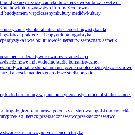
tura: dyskursy i zarządzanie
kulturoznawstwo
kulturoznawstwo -
 Karaibów
kulturoznawstwo Europy Środkowo-
 nad buddyzmem współczesnym
kultury mediów
kultury
noamerykanistyka
liberal arts and sciences
lingwistyka dla
lingwistyka praktyczna i copywriting
lingwistyka
omparatystyka i wielokulturowość
literaturwissenschaft: asthetik -
nesie
media interaktywne i widowiska
mediacja
zydziedzinowe indywidualne studia humanistyczne i
we indywidualne studia humanistyczne i społeczne
międzyobszarowe
muzyka kościelna
m​iędzynarodowe studia polskie
ejskich dóbr kultury w j. niem
okcydentalistyka
oriental studies - Inner
a antropologiczno-kulturowa
polonistyka stosowana
polsko-niemieckie
tury
przekład literacki
przekładoznawstwo
przekładoznawstwo
awstwo
research in cognitive science
retoryka