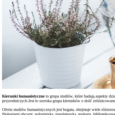
Kierunki humanistyczne
to grupa studiów, które badają aspekty dzi
przyrodniczych.Jest to szeroka grupa kierunków o dość zróżnicowanej
Oferta studiów humanistycznych jest bogata, obejmuje wiele różnorod
filologiami obcymi, polonistyką, translatoryką, teologią, bibliotekoz