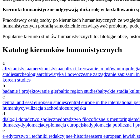
Kierunki humanistyczne odgrywają dużą rolę w kształtowaniu s
Pracodawcy cenią osoby po kierunkach humanistycznych ze względu 
humanistycznych potrafią samodzielnie rozwiązywać problemy, podej
Popularne kierunki studiów humanistycznych to: filologie obce, histo
Katalog kierunków humanistycznych
a
afrykanistyka
amerykanistyka
analiza i kreowanie trendów
antropologia
studies
archeologia
archiwistyka i nowoczesne zarządzanie zapisami i
korean studies
b
badanie i projektowanie gier
baltic region studies
bałtyckie studia kult
c
central and east european studies
central europe in the international pe
humanity
cywilizacja zachodnioeuropejska
d
dialog i doradztwo społeczne
doradztwo filozoficzne z mentoringiem
d
tłumaczy
dyplomacja
dyplomacja europejska
dyplomacja publiczna i p
e
e-edytorstwo i techniki redakcyjne
e-historia
eastern european jewish s