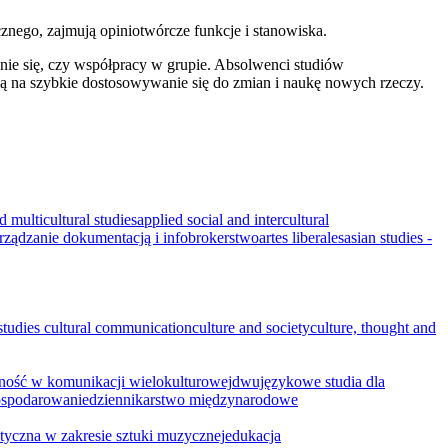
cznego, zajmują opiniotwórcze funkcje i stanowiska.
ie się, czy współpracy w grupie. Absolwenci studiów
ją na szybkie dostosowywanie się do zmian i naukę nowych rzeczy.
d multicultural studies
applied social and intercultural
arządzanie dokumentacją i infobrokerstwo
artes liberales
asian studies -
 studies
cultural communication
culture and society
culture, thought and
ność w komunikacji wielokulturowej
dwujęzykowe studia dla
gospodarowanie
dziennikarstwo międzynarodowe
styczna w zakresie sztuki muzycznej
edukacja