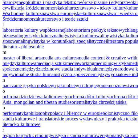
Starożytnego
kultura i praktyka tekstu: twórcze pisanie i edytorstwo
ku
cywilizacja śródziemnomorska
kulturoznawstwo - teksty kultury
kultu
Wschodniej
kulturoznawstwo europejskie
kulturoznawstwo i wiedza o
Śródziemnomorza
kuratorstwo i teorie sztuki
l
laboratoria kultury współczesnej
laboratorium praktyk tekstowych
lang
biznesu
lingwistyka kliniczna
lingwistyka kulturowa
lingwistyka kultu
stosowana
lingwistyka w komunikacji specjalistycznej
literatura popul
literatur - philosophie
m
master of liberal arts
media arts cultures
media content & creative writi
międzykulturowa
mediacja sztuki
mediaworking
mediolingwistyka
med
społeczne
międzydziedzinowe studia indywidualne
międzynarodowa k
indywidualne studia humanistyczno-społeczne
międzywydziałowe ind
n
nauczanie języka polskiego jako obcego i drugiego
niemcoznawstwo
n
o
ochrona dziedzictwa kulturowego
ochrona dóbr kultury
ochrona dóbr 
Asia: mongolian and tibetan studies
orientalistyka chrześcijańska
p
performatyka
philosophy
polacy i Niemcy w europie
polonistyczno-filo
studia kulturowe i translatorskie
proces wydawniczy i praktyka tekstu
literacko‐kulturowe
r
region karpacki: etnolingwistyka i studia kulturowe
regionalistyka kul