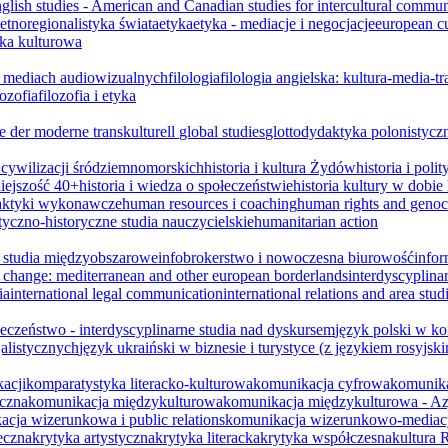
glish studies - American and Canadian studies for intercultural commu
etnoregionalistyka świata
etyka
etyka - mediacje i negocjacje
european cu
yka kulturowa
o mediach audiowizualnych
filologia
filologia angielska: kultura-media-tr
lozofia
filozofia i etyka
e der moderne transkulturell
global studies
glottodydaktyka polonistycz
a cywilizacji śródziemnomorskich
historia i kultura Żydów
historia i pol
źniejszość 40+
historia i wiedza o społeczeństwie
historia kultury w dobi
raktyki wykonawcze
human resources i coaching
human rights and genoc
tyczno-historyczne studia nauczycielskie
humanitarian action
 studia międzyobszarowe
infobrokerstwo i nowoczesna biurowość
info
al change: mediterranean and other european borderlands
interdyscyplin
ia
international legal communication
international relations and area stud
łeczeństwo - interdyscyplinarne studia nad dyskursem
język polski w ko
jalistycznych
język ukraiński w biznesie i turystyce (z językiem rosyjsk
acji
komparatystyka literacko-kulturowa
komunikacja cyfrowa
komunika
eczna
komunikacja międzykulturowa
komunikacja międzykulturowa - Azj
cja wizerunkowa i public relations
komunikacja wizerunkowo-mediac
eczna
krytyka artystyczna
krytyka literacka
krytyka współczesna
kultura R