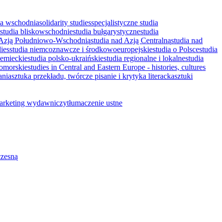
ka wschodnia
solidarity studies
specjalistyczne studia
studia bliskowschodnie
studia bułgarystyczne
studia
 Azją Południowo-Wschodnią
studia nad Azją Centralną
studia nad
dies
studia niemcoznawcze i środkowoeuropejskie
studia o Polsce
studia
iemieckie
studia polsko‐ukraińskie
studia regionalne i lokalne
studia
nomorskie
studies in Central and Eastern Europe - histories, cultures
ania
sztuka przekładu, twórcze pisanie i krytyka literacka
sztuki
marketing wydawniczy
tłumaczenie ustne
czesną