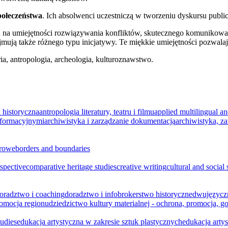
połeczeństwa
. Ich absolwenci uczestniczą w tworzeniu dyskursu publi
na umiejętności rozwiązywania konfliktów, skutecznego komunikowan
mują także różnego typu inicjatywy. Te miękkie umiejętności pozwala
ria, antropologia, archeologia, kulturoznawstwo.
 historyczna
antropologia literatury, teatru i filmu
applied multilingual an
nformacyjnymi
archiwistyka i zarządzanie dokumentacją
archiwistyka, z
urowe
borders and boundaries
rspective
comparative heritage studies
creative writing
cultural and social
oradztwo i coaching
doradztwo i infobrokerstwo historyczne
dwujęzycz
romocja regionu
dziedzictwo kultury materialnej - ochrona, promocja, 
tudies
edukacja artystyczna w zakresie sztuk plastycznych
edukacja arty