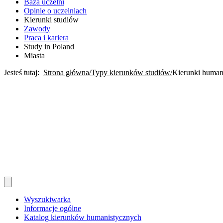
Baza uczelni
Opinie o uczelniach
Kierunki studiów
Zawody
Praca i kariera
Study in Poland
Miasta
Jesteś tutaj:
Strona główna
Typy kierunków studiów
Kierunki human
Wyszukiwarka
Informacje ogólne
Katalog kierunków humanistycznych