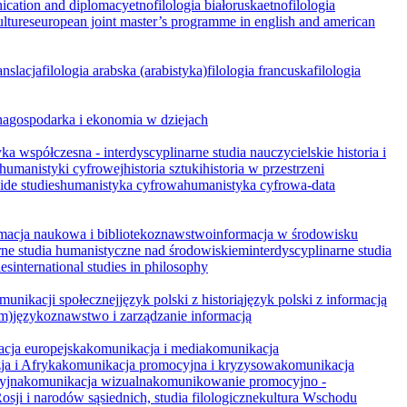
nication and diplomacy
etnofilologia białoruska
etnofilologia
ltures
european joint master’s programme in english and american
anslacja
filologia arabska (arabistyka)
filologia francuska
filologia
na
gospodarka i ekonomia w dziejach
ityka współczesna - interdyscyplinarne studia nauczycielskie
historia i
e humanistyki cyfrowej
historia sztuki
historia w przestrzeni
ide studies
humanistyka cyfrowa
humanistyka cyfrowa-data
rmacja naukowa i bibliotekoznawstwo
informacja w środowisku
arne studia humanistyczne nad środowiskiem
interdyscyplinarne studia
ies
international studies in philosophy
munikacji społecznej
język polski z historią
język polski z informacją
im)
językoznawstwo i zarządzanie informacją
cja europejska
komunikacja i media
komunikacja
a i Afryka
komunikacja promocyjna i kryzysowa
komunikacja
yjna
komunikacja wizualna
komunikowanie promocyjno -
osji i narodów sąsiednich, studia filologiczne
kultura Wschodu