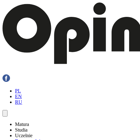
PL
EN
RU
Matura
Studia
Uczelnie