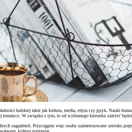
ałalności ludzkiej takie jak kultura, media, edyta czy język. Nauki hu
 tematyce. W związku z tym, to od wybranego kierunku zależeć będzie 
nych zagadnień. Przyciągnie więc osoby zainteresowane szeroko pojętą
nawstwem, kulturą regionów.