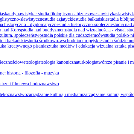
ia
skandynawistyka: studia filologiczno - biznesowe
slawistyka
slawisty
nglistyczno-slawistyczne
studia azjatyckie
studia bałkańskie
studia biblijne
ia historyczno - dyplomatyczne
studia historyczno-społeczne
studia nad
ia nad Koreą
studia nad buddyzmem
studia nad wizualnością - visual stu
 kultura, społeczeństwo
studia polskie dla cudzoziemców
studia polsko-n
e i bałkańskie
studia środkowo-wschodnioeuropejskie
studia śródziem
tuka kreatywnego pisania
sztuka mediów i edukacja wizualna
sztuka pis
ołecznościowe
teologia
teologia kanoniczna
turkologia
twórcze pisanie i 
e: historia - filozofia - muzyka
trze i filmie
wschodoznawstwo
iotekoznawstwo
zarządzanie kulturą i mediami
zarządzanie kulturą współ