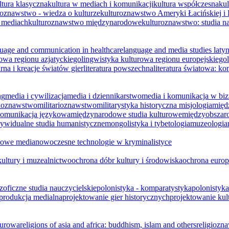
ltura klasyczna
kultura w mediach i komunikacji
kultura współczesna
kul
roznawstwo - wiedza o kulturze
kulturoznawstwo Ameryki Łacińskiej i
 mediach
kulturoznawstwo międzynarodowe
kulturoznawstwo: studia
uage and communication in healthcare
language and media studies
laty
rowa regionu azjatyckiego
lingwistyka kulturowa regionu europejskiego
arna i kreacje światów gier
literatura powszechna
literatura światowa: k
ng
media i cywilizacja
media i dziennikarstwo
media i komunikacja w biz
ioznawstwo
militarioznawstwo
militarystyka historyczna
misjologia
międ
omunikacja językowa
międzynarodowe studia kulturowe
międzyobszaro
ywidualne studia humanistyczne
mongolistyka i tybetologia
muzeologia
owe media
nowoczesne technologie w kryminalistyce
kultury i muzealnictwo
ochrona dóbr kultury i środowiska
ochrona europ
zoficzne studia nauczycielskie
polonistyka - komparatystyka
polonistyk
produkcja medialna
projektowanie gier historycznych
projektowanie kul
turowa
religions of asia and africa: buddhism, islam and others
religiozn