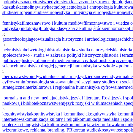
polonistyczna
edytorstwo
edytorstwo klasyczne i cyfrowe
egiptologia
en
kaszubska
etnolingwistyka
etnologia
etnologia i antropologia kulturowa
studies
european studies
europeistyka - integracja europejska
europeist
f
fennistyka
filmoznawstwo i kultura mediów
filmoznawstwo i wiedza 
indyjska (indologia)
filologia klasyczna z kulturą śródziemnomorską
fi
g
geoarcheologia
geowizualizacja historyczna i archeologiczna
geschicht
h
hebraistyka
helwetologia
historia
historia - studia nauczycielskie
histori
społeczeństwo - studia w zakresie polityki historycznej
historia i tera
publicznej
history of ancient mediterranean civilizations
historyczne p
science
humanistyka drugiej generacji
humanistyka w szkole - polonis
i
iberoznawstwo
indywidualne studia międzydziedzinowe
indywidualne
cyfrowym
informatologia stosowana
interdiscyplinary studies on soci
strategiczne
interkulturowa i regionalna humanistyka cyfrowa
intermed
j
journalism and new media
judaistyka
język i literatura Rosji
język i spo
naukową i bibliotekoznawstwem
język rosyjski w tłumaczeniach spec
k
kognitywistyka
kognitywistyka i komunikacja
kognitywistyka komunik
internetowa
komunikacja kultury i religii
komunikacja medialna i społ
społeczna i lingwistyka kulturowa
komunikacja wizerunkowa
komunika
wizerunkowe, reklama, branding, PR
korean studies
kreatywność społ