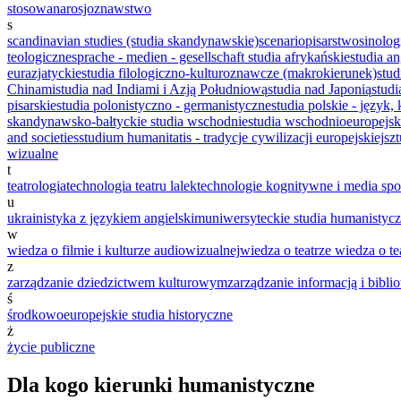
stosowana
rosjoznawstwo
s
scandinavian studies (studia skandynawskie)
scenariopisarstwo
sinolog
teologiczne
sprache - medien - gesellschaft
studia afrykańskie
studia a
eurazjatyckie
studia filologiczno-kulturoznawcze (makrokierunek)
stud
Chinami
studia nad Indiami i Azją Południową
studia nad Japonią
stud
pisarskie
studia polonistyczno - germanistyczne
studia polskie - język,
skandynawsko-bałtyckie
studia wschodnie
studia wschodnioeuropejski
and societies
studium humanitatis - tradycje cywilizacji europejskiej
sz
wizualne
t
teatrologia
technologia teatru lalek
technologie kognitywne i media sp
u
ukrainistyka z językiem angielskim
uniwersyteckie studia humanistyczn
w
wiedza o filmie i kulturze audiowizualnej
wiedza o teatrze
wiedza o tea
z
zarządzanie dziedzictwem kulturowym
zarządzanie informacją i bibl
ś
środkowoeuropejskie studia historyczne
ż
życie publiczne
Dla kogo kierunki humanistyczne