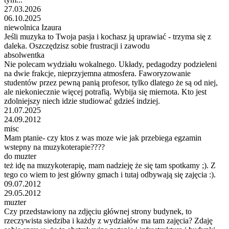
27.03.2026
06.10.2025
niewolnica Izaura
Jeśli muzyka to Twoja pasja i kochasz ją uprawiać - trzyma się z
daleka. Oszczędzisz sobie frustracji i zawodu
absolwentka
Nie polecam wydziału wokalnego. Układy, pedagodzy podzieleni
na dwie frakcje, nieprzyjemna atmosfera. Faworyzowanie
studentów przez pewną panią profesor, tylko dlatego że są od niej,
ale niekoniecznie więcej potrafią. Wybija się miernota. Kto jest
zdolniejszy niech idzie studiować gdzieś indziej.
21.07.2025
24.09.2012
misc
Mam ptanie- czy ktos z was moze wie jak przebiega egzamin
wstepny na muzykoterapie????
do muzter
też idę na muzykoterapię, mam nadzieję że się tam spotkamy ;). Z
tego co wiem to jest główny gmach i tutaj odbywają się zajęcia :).
09.07.2012
29.05.2012
muzter
Czy przedstawiony na zdjęciu głównej strony budynek, to
rzeczywista siedziba i każdy z wydziałów ma tam zajęcia? Zdaję