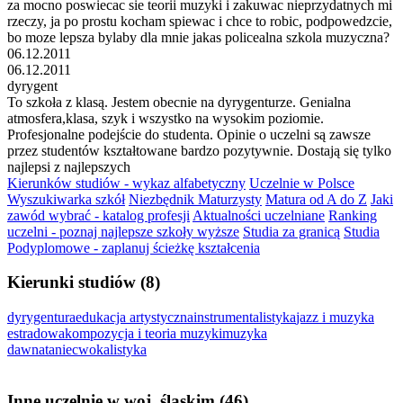
za mocno poswiecac sie teorii muzyki i zakuwac nieprzydatnych mi
rzeczy, ja po prostu kocham spiewac i chce to robic, podpowedzcie,
bo moze lepsza bylaby dla mnie jakas policealna szkola muzyczna?
06.12.2011
06.12.2011
dyrygent
To szkoła z klasą. Jestem obecnie na dyrygenturze. Genialna
atmosfera,klasa, szyk i wszystko na wysokim poziomie.
Profesjonalne podejście do studenta. Opinie o uczelni są zawsze
przez studentów kształtowane bardzo pozytywnie. Dostają się tylko
najlepsi z najlepszych
Kierunków studiów - wykaz alfabetyczny
Uczelnie w Polsce
Wyszukiwarka szkół
Niezbędnik Maturzysty
Matura od A do Z
Jaki
zawód wybrać - katalog profesji
Aktualności uczelniane
Ranking
uczelni - poznaj najlepsze szkoły wyższe
Studia za granicą
Studia
Podyplomowe - zaplanuj ścieżkę kształcenia
Kierunki studiów (8)
dyrygentura
edukacja artystyczna
instrumentalistyka
jazz i muzyka
estradowa
kompozycja i teoria muzyki
muzyka
dawna
taniec
wokalistyka
Inne uczelnie w woj. śląskim (46)