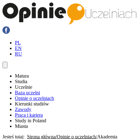
PL
EN
RU
Matura
Studia
Uczelnie
Baza uczelni
Opinie o uczelniach
Kierunki studiów
Zawody
Praca i kariera
Study in Poland
Miasta
Jesteś tutaj:
Strona główna
Opinie o uczelniach
Akademia