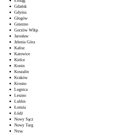
Elbląg
Gdańsk
Gdynia
Głogów
Gniezno
Gorzów Wlkp.
Jarosław
Jelenia Góra
Kalisz
Katowice
Kielce
Konin
Koszalin
Kraków
Krosno
Legnica
Leszno
Lublin
Łomża
Łódź
Nowy Sącz
Nowy Targ
Nysa