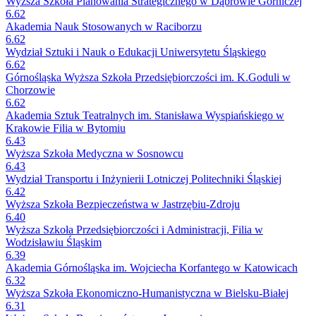
Wyższa Szkoła Planowania Strategicznego w Dąbrowie Górniczej
6.62
Akademia Nauk Stosowanych w Raciborzu
6.62
Wydział Sztuki i Nauk o Edukacji Uniwersytetu Śląskiego
6.62
Górnośląska Wyższa Szkoła Przedsiębiorczości im. K.Goduli w
Chorzowie
6.62
Akademia Sztuk Teatralnych im. Stanisława Wyspiańskiego w
Krakowie Filia w Bytomiu
6.43
Wyższa Szkoła Medyczna w Sosnowcu
6.43
Wydział Transportu i Inżynierii Lotniczej Politechniki Śląskiej
6.42
Wyższa Szkoła Bezpieczeństwa w Jastrzębiu-Zdroju
6.40
Wyższa Szkoła Przedsiębiorczości i Administracji, Filia w
Wodzisławiu Śląskim
6.39
Akademia Górnośląska im. Wojciecha Korfantego w Katowicach
6.32
Wyższa Szkoła Ekonomiczno-Humanistyczna w Bielsku-Białej
6.31