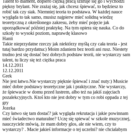
Talent to diament, dopiero ciężką pracą szlifuje się go i wychodzi
piękny brylant. Nie zrażaj się, jak chcesz śpiewać, to będziesz to
robić tak czy siak. Niemniej teoria to podstawa. W każdej nauce
wygląda to tak samo, musisz najpierw mieć solidną wiedzę
teoretyczną z określonego zakresu, żeby mieć pojęcie jak
uporządkować później praktykę. Na tym opiera się nauka. Co do
szkoły to wysoki poziom, naprawdę klasowo
Hanii
Takie nieprzydatne rzeczy jak niektórzy myślą czy cała teoria - jest
tutaj bardzo przydatna:) Moim zdaniem bez teorii ani rusz. Niestety
trudno jest się dostać bez dobrych podstaw teorii, nie wystarczy sam
talent, tu liczy się też ciężka praca
14.12.2011
12.12.2011
Grek
Nie jest łatwo.Nie wystarczy pięknie śpiewać i znać nuty:) Musicie
mieć dobre podstawy teoretyczne jak i praktyczne. Nie wystarczy,
że śpiewacie w domu przed lustrem, albo też na jakiś zajęciach
pozalekcyjnych. Ktoś kto nie jest dobry w tym co robi oppada z tej
gry
Jozeka
Czy łatwo się tam dostać? jak wygląda rekrutacja i jakie powinnam
mieć świadectwo maturalne? Uczę się spiewać w szkole muzycznej,
nauczyciele mówią, że mam dobry glos, ale nie wiem, czy to
wystarczy? . Macie jakieś informacje o tej uczelni? nie chcialabym