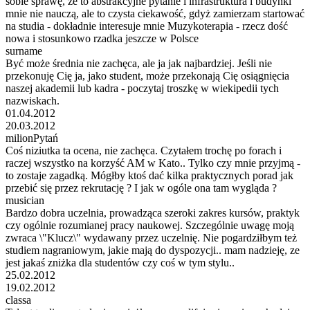
sobie sprawę, że to abstrakcyjne pytanie i infrastruktura i budynki
mnie nie nauczą, ale to czysta ciekawość, gdyż zamierzam startować
na studia - dokładnie interesuje mnie Muzykoterapia - rzecz dość
nowa i stosunkowo rzadka jeszcze w Polsce
surname
Być może średnia nie zachęca, ale ja jak najbardziej. Jeśli nie
przekonuję Cię ja, jako student, może przekonają Cię osiągnięcia
naszej akademii lub kadra - poczytaj troszkę w wiekipedii tych
nazwiskach.
01.04.2012
20.03.2012
milionPytań
Coś niziutka ta ocena, nie zachęca. Czytałem trochę po forach i
raczej wszystko na korzyść AM w Kato.. Tylko czy mnie przyjmą -
to zostaje zagadką. Mógłby ktoś dać kilka praktycznych porad jak
przebić się przez rekrutację ? I jak w ogóle ona tam wygląda ?
musician
Bardzo dobra uczelnia, prowadząca szeroki zakres kursów, praktyk
czy ogólnie rozumianej pracy naukowej. Szczególnie uwagę moją
zwraca \"Klucz\" wydawany przez uczelnię. Nie pogardziłbym też
studiem nagraniowym, jakie mają do dyspozycji.. mam nadzieję, ze
jest jakaś zniżka dla studentów czy coś w tym stylu..
25.02.2012
19.02.2012
classa