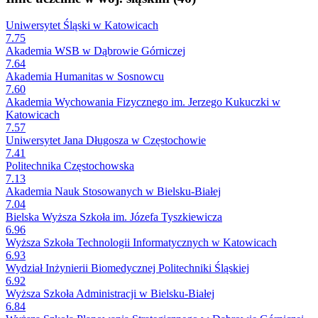
Uniwersytet Śląski w Katowicach
7.75
Akademia WSB w Dąbrowie Górniczej
7.64
Akademia Humanitas w Sosnowcu
7.60
Akademia Wychowania Fizycznego im. Jerzego Kukuczki w
Katowicach
7.57
Uniwersytet Jana Długosza w Częstochowie
7.41
Politechnika Częstochowska
7.13
Akademia Nauk Stosowanych w Bielsku-Białej
7.04
Bielska Wyższa Szkoła im. Józefa Tyszkiewicza
6.96
Wyższa Szkoła Technologii Informatycznych w Katowicach
6.93
Wydział Inżynierii Biomedycznej Politechniki Śląskiej
6.92
Wyższa Szkoła Administracji w Bielsku-Białej
6.84