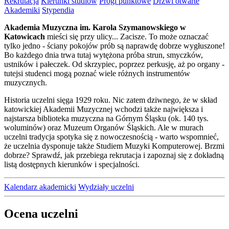
Rekrutacja
Kierunki studiów
Progi punktowe
Drzwi otwarte
Akademiki
Stypendia
Akademia Muzyczna im. Karola Szymanowskiego w
Katowicach
mieści się przy ulicy... Zacisze. To może oznaczać
tylko jedno - ściany pokojów prób są naprawdę dobrze wygłuszone!
Bo każdego dnia trwa tutaj wytężona próba strun, smyczków,
ustników i pałeczek. Od skrzypiec, poprzez perkusję, aż po organy -
tutejsi studenci mogą poznać wiele różnych instrumentów
muzycznych.
Historia uczelni sięga 1929 roku. Nic zatem dziwnego, że w skład
katowickiej Akademii Muzycznej wchodzi także największa i
najstarsza biblioteka muzyczna na Górnym Śląsku (ok. 140 tys.
woluminów) oraz Muzeum Organów Śląskich. Ale w murach
uczelni tradycja spotyka się z nowoczesnością - warto wspomnieć,
że uczelnia dysponuje także Studiem Muzyki Komputerowej. Brzmi
dobrze? Sprawdź, jak przebiega rekrutacja i zapoznaj się z dokładną
listą dostępnych kierunków i specjalności.
Kalendarz akademicki
Wydziały uczelni
Ocena uczelni