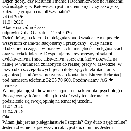
Dzień dobry, czy kierunek Finanse i Rachunkowość na Akademii
Górnośląskiej w Katowicach jest uruchamiany? Czy zazwyczaj
zbiera się grupa na najbliższy nabór?
24.04.2026
11.04.2026
Akademia Górnośląska
odpowiedź dla Ola z dnia 11.04.2026
Dzień dobry, na kierunku pielęgniarstwo kształcenie ma przede
wszystkim charakter stacjonarny i praktyczny - duży nacisk
kładziemy na zajęcia w pracowniach umiejętności pielęgniarskich
oraz zajęcia kliniczne. Dysponujemy nowoczesnymi salami
dydaktycznymi i specjalistycznym sprzętem, który pozwala na
naukę w warunkach zbliżonych do realnej pracy w zawodzie. W
przypadku szczegółowych pytań dotyczących rekrutacji oraz
organizacji studiów zapraszamy do kontaktu z Biurem Rekrutacji
pod numerem telefonu: 32 35 70 600. Pozdrawiamy, AG 💙
nemezis
Witam, planuję studiowanie stacjonarne na kierunku psychologia.
Proszę osoby, które studiują lub skończyły ten kierunek o
podzielenie się swoją opinią na temat tej uczelni.
11.04.2026
11.04.2026
Ola
Witam, jak jest na pielęgniarstwie I stopnia? Czy dużo zajęć online?
Jestem obecnie na pierwszym roku, jest dużo online. Jestem