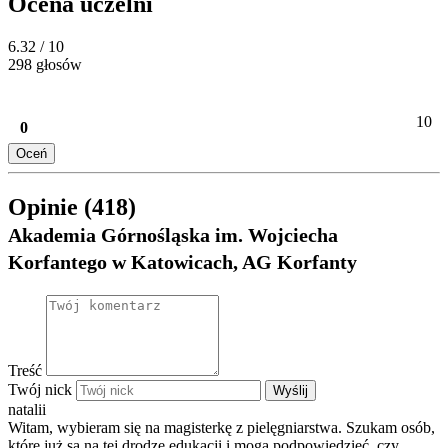
Ocena uczelni
6.32
/ 10
298 głosów
10
0
Oceń
Opinie (418)
Akademia Górnośląska im. Wojciecha
Korfantego w Katowicach, AG Korfanty
Treść
Twój nick
Wyślij
natalii
Witam, wybieram się na magisterkę z pielęgniarstwa. Szukam osób,
które już są na tej drodze edukacji i mogą podpowiedzieć, czy