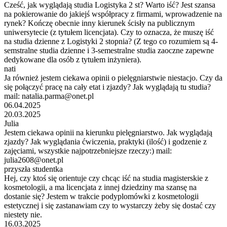
Cześć, jak wyglądają studia Logistyka 2 st? Warto iść? Jest szansa
na pokierowanie do jakiejś współpracy z firmami, wprowadzenie na
rynek? Kończę obecnie inny kierunek ścisły na publicznym
uniwersytecie (z tytułem licencjata). Czy to oznacza, że muszę iść
na studia dzienne z Logistyki 2 stopnia? (Z tego co rozumiem są 4-
semstralne studia dzienne i 3-semestralne studia zaoczne zapewne
dedykowane dla osób z tytułem inżyniera).
nati
Ja również jestem ciekawa opinii o pielęgniarstwie niestacjo. Czy da
się połączyć pracę na cały etat i zjazdy? Jak wyglądają tu studia?
mail: natalia.parma@onet.pl
06.04.2025
20.03.2025
Julia
Jestem ciekawa opinii na kierunku pielęgniarstwo. Jak wyglądają
zjazdy? Jak wyglądania ćwiczenia, praktyki (ilość) i godzenie z
zajęciami, wszystkie najpotrzebniejsze rzeczy:) mail:
julia2608@onet.pl
przyszła studentka
Hej, czy ktoś się orientuje czy chcąc iść na studia magisterskie z
kosmetologii, a ma licencjata z innej dziedziny ma szansę na
dostanie się? Jestem w trakcie podyplomówki z kosmetologii
estetycznej i się zastanawiam czy to wystarczy żeby się dostać czy
niestety nie.
16.03.2025