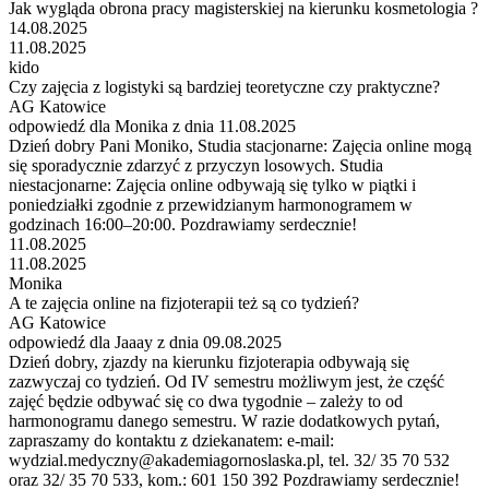
Jak wygląda obrona pracy magisterskiej na kierunku kosmetologia ?
14.08.2025
11.08.2025
kido
Czy zajęcia z logistyki są bardziej teoretyczne czy praktyczne?
AG Katowice
odpowiedź dla Monika z dnia 11.08.2025
Dzień dobry Pani Moniko, Studia stacjonarne: Zajęcia online mogą
się sporadycznie zdarzyć z przyczyn losowych. Studia
niestacjonarne: Zajęcia online odbywają się tylko w piątki i
poniedziałki zgodnie z przewidzianym harmonogramem w
godzinach 16:00–20:00. Pozdrawiamy serdecznie!
11.08.2025
11.08.2025
Monika
A te zajęcia online na fizjoterapii też są co tydzień?
AG Katowice
odpowiedź dla Jaaay z dnia 09.08.2025
Dzień dobry, zjazdy na kierunku fizjoterapia odbywają się
zazwyczaj co tydzień. Od IV semestru możliwym jest, że część
zajęć będzie odbywać się co dwa tygodnie – zależy to od
harmonogramu danego semestru. W razie dodatkowych pytań,
zapraszamy do kontaktu z dziekanatem: e-mail:
wydzial.medyczny@akademiagornoslaska.pl, tel. 32/ 35 70 532
oraz 32/ 35 70 533, kom.: 601 150 392 Pozdrawiamy serdecznie!