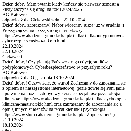
Dzien dobry Mam pytanie kiedy kończy się pierwszy semestr a
kiedy zaczyna się drugi na roku 2024/2025
AG Katowice
odpowiedź dla Ciekawski z dnia 22.10.2024
Dzień dobry, zapraszamy! Nabór wiosenny rusza już w grudniu :)
Proszę zajrzeć na naszą stronę internetową:
https://www.akademiagornoslaska.pl/studia/studia-podyplomowe-
cyberbezpieczenstwo-altkom.html
22.10.2024
22.10.2024
Ciekawski
Dzień dobry! Czy planują Państwo druga edycję studiów
podyplomowych Cyberbezpieczeństwo w przyszłym roku?
AG Katowice
odpowiedź dla Olga z dnia 18.10.2024
Dzień dobry! Oczywiście, że warto! Zachęcamy do zapoznania się
z opisem na naszej stronie internetowej, gdzie dowie się Pani jakie
uprawnienia można zdobyć wybierając specjalność psychologia
kliniczna: https://www.akademiagornoslaska.pl/studia/psychologia-
kliniczna-magisterskie.html oraz zapraszamy do zapoznania się z
opinią innych studentów na temat kierunku psychologia:
https://www.studia.akademiagornoslaska.pl/ . Zapraszamy! :)
21.10.2024
18.10.2024
Olga