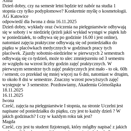
Anna
Dzień dobry, czy na semestr letni będzie też nabór na studia 1
stopnia czy tylko podyplomowe? Konkretnie myślę o kosmetologii.
AG Katowice
odpowiedź dla Iwona z dnia 16.11.2025
Dzień dobry, wykłady oraz ćwiczenia na pielęgniarstwie odbywają
się w soboty i w niedzielę (jeżeli jakiś wykład wystąpi w piątek lub
w poniedziałek, to odbywa się po godzinie 16.00 i jest online),
natomiast zajęcia praktyczne odbywają się od poniedziałku do
piątku w placówkach medycznych w godzinach pracy tych
placówek. Zjazdy sobotnio-niedzielne w pierwszych 2 semestrach
odbywają się co tydzień, może to ulec zmniejszeniu od 3 semestru
ze względu na wzrost liczby godzin zajęć praktycznych. W
pierwszym semestrze tych zajęć praktycznych jest mało - to ok. 60h
/ semestr, co przekład się mniej więcej na 6 dni, natomiast w drugim,
to około 8 dni w semestrze. Znaczny wzrost powyższych zajęć
występuje w 3 semestrze. Pozdrawiamy, Akademia Górnośląska
18.11.2025
16.11.2025
Iwona
Cześć, zajęcia na pielęgniarstwie I stopnia, na stronie Uczelni jest
napisane od poniedziałku do piątku, czy jest to każdy dzień ? W
jakich godzinach? I czy w każdym roku tak jest?
Magda
Cześć, czy jest tu student fizjoterapii, który mógłby napisać z jakich