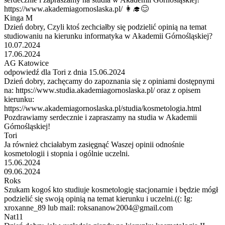
https://www.akademiagornoslaska.pl/ 👩‍🎓😊
Kinga M
Dzień dobry, Czyli ktoś zechciałby się podzielić opinią na temat
studiowaniu na kierunku informatyka w Akademii Górnośląskiej?
10.07.2024
17.06.2024
AG Katowice
odpowiedź dla Tori z dnia 15.06.2024
Dzień dobry, zachęcamy do zapoznania się z opiniami dostępnymi
na: https://www.studia.akademiagornoslaska.pl/ oraz z opisem
kierunku:
https://www.akademiagornoslaska.pl/studia/kosmetologia.html
Pozdrawiamy serdecznie i zapraszamy na studia w Akademii
Górnośląskiej!
Tori
Ja również chciałabym zasięgnąć Waszej opinii odnośnie
kosmetologii i stopnia i ogólnie uczelni.
15.06.2024
09.06.2024
Roks
Szukam kogoś kto studiuje kosmetologię stacjonarnie i będzie mógł
podzielić się swoją opinią na temat kierunku i uczelni.((: Ig:
xroxanne_89 lub mail: roksananow2004@gmail.com
Nat11