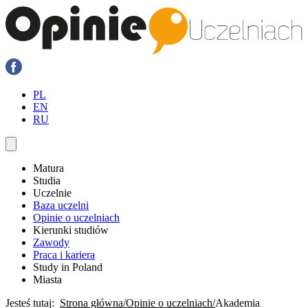
PL
EN
RU
Matura
Studia
Uczelnie
Baza uczelni
Opinie o uczelniach
Kierunki studiów
Zawody
Praca i kariera
Study in Poland
Miasta
Jesteś tutaj:
Strona główna
Opinie o uczelniach
Akademia