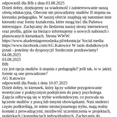
odpowiedź dla Bfh z dnia 03.08.2025
Dzień dobry, dziękujemy za wiadomość i zainteresowanie naszą
ofertą edukacyjną. Obecnie nie prowadzimy studiów II stopnia na
kierunku pedagogika. W naszej ofercie znajdują się natomiast inne
kierunki oraz formy kształcenia, które mogą być dla Państwa
interesujące. Zachęcamy do śledzenia naszej strony internetowej
oraz profilu, gdzie na bieżąco informujemy o nowych naborach i
planowanych kierunkach. Strona WWW:
https://www.akademiagornoslaska.pl/rekrutacja/ Social media:
https://www.facebook.com/AG.Katowice W razie dodatkowych
pytań - jesteśmy do dyspozycji! Serdecznie pozdrawiamy!
04.08.2025
03.08.2025
Bfh
czy jest opcja studiów ii stopnia z pedagogiki? jeśli tak, to w jakiej
formie są one prowadzone?
AG Katowice
odpowiedź dla Paula z dnia 10.07.2025
Dzień dobry, to kierunek, który łączy solidne przygotowanie
teoretyczne z praktycznym podejściem do pracy psychologa.
Zajęcia odbywają się w trybie weekendowym, co pozwala na
łączenie studiów z pracą lub innymi obowiązkami. Nasi studenci
często podkreślają, że mimo niestacjonarnego trybu, mają realny
kontakt z prowadzącymi, możliwość uczestniczenia w projektach,
praktykach i konsultacjach indywidualnych. Zachęcamy do