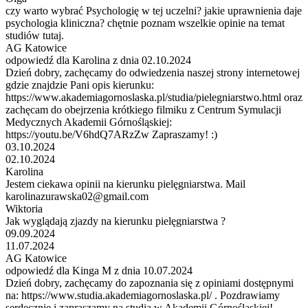
czy warto wybrać Psychologię w tej uczelni? jakie uprawnienia daje
psychologia kliniczna? chętnie poznam wszelkie opinie na temat
studiów tutaj.
AG Katowice
odpowiedź dla Karolina z dnia 02.10.2024
Dzień dobry, zachęcamy do odwiedzenia naszej strony internetowej
gdzie znajdzie Pani opis kierunku:
https://www.akademiagornoslaska.pl/studia/pielegniarstwo.html oraz
zachęcam do obejrzenia krótkiego filmiku z Centrum Symulacji
Medycznych Akademii Górnośląskiej:
https://youtu.be/V6hdQ7ARzZw Zapraszamy! :)
03.10.2024
02.10.2024
Karolina
Jestem ciekawa opinii na kierunku pielęgniarstwa. Mail
karolinazurawska02@gmail.com
Wiktoria
Jak wyglądają zjazdy na kierunku pielęgniarstwa ?
09.09.2024
11.07.2024
AG Katowice
odpowiedź dla Kinga M z dnia 10.07.2024
Dzień dobry, zachęcamy do zapoznania się z opiniami dostępnymi
na: https://www.studia.akademiagornoslaska.pl/ . Pozdrawiamy
serdecznie i zapraszamy na studia w Akademii Górnośląskiej!