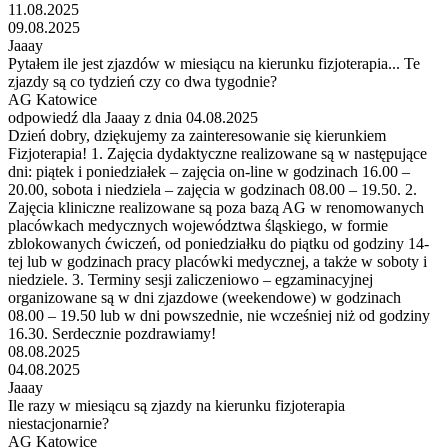
11.08.2025
09.08.2025
Jaaay
Pytałem ile jest zjazdów w miesiącu na kierunku fizjoterapia... Te
zjazdy są co tydzień czy co dwa tygodnie?
AG Katowice
odpowiedź dla Jaaay z dnia 04.08.2025
Dzień dobry, dziękujemy za zainteresowanie się kierunkiem
Fizjoterapia! 1. Zajęcia dydaktyczne realizowane są w następujące
dni: piątek i poniedziałek – zajęcia on-line w godzinach 16.00 –
20.00, sobota i niedziela – zajęcia w godzinach 08.00 – 19.50. 2.
Zajęcia kliniczne realizowane są poza bazą AG w renomowanych
placówkach medycznych województwa śląskiego, w formie
zblokowanych ćwiczeń, od poniedziałku do piątku od godziny 14-
tej lub w godzinach pracy placówki medycznej, a także w soboty i
niedziele. 3. Terminy sesji zaliczeniowo – egzaminacyjnej
organizowane są w dni zjazdowe (weekendowe) w godzinach
08.00 – 19.50 lub w dni powszednie, nie wcześniej niż od godziny
16.30. Serdecznie pozdrawiamy!
08.08.2025
04.08.2025
Jaaay
Ile razy w miesiącu są zjazdy na kierunku fizjoterapia
niestacjonarnie?
AG Katowice