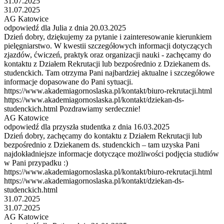
31.07.2025
31.07.2025
AG Katowice
odpowiedź dla Julia z dnia 20.03.2025
Dzień dobry, dziękujemy za pytanie i zainteresowanie kierunkiem
pielęgniarstwo. W kwestii szczegółowych informacji dotyczących
zjazdów, ćwiczeń, praktyk oraz organizacji nauki - zachęcamy do
kontaktu z Działem Rekrutacji lub bezpośrednio z Dziekanem ds.
studenckich. Tam otrzyma Pani najbardziej aktualne i szczegółowe
informacje dopasowane do Pani sytuacji.
https://www.akademiagornoslaska.pl/kontakt/biuro-rekrutacji.html
https://www.akademiagornoslaska.pl/kontakt/dziekan-ds-
studenckich.html Pozdrawiamy serdecznie!
AG Katowice
odpowiedź dla przyszła studentka z dnia 16.03.2025
Dzień dobry, zachęcamy do kontaktu z Działem Rekrutacji lub
bezpośrednio z Dziekanem ds. studenckich – tam uzyska Pani
najdokładniejsze informacje dotyczące możliwości podjęcia studiów
w Pani przypadku :)
https://www.akademiagornoslaska.pl/kontakt/biuro-rekrutacji.html
https://www.akademiagornoslaska.pl/kontakt/dziekan-ds-
studenckich.html
31.07.2025
31.07.2025
AG Katowice