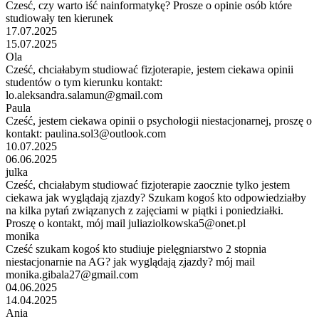
Czesć, czy warto iść nainformatykę? Prosze o opinie osób które
studiowały ten kierunek
17.07.2025
15.07.2025
Ola
Cześć, chciałabym studiować fizjoterapie, jestem ciekawa opinii
studentów o tym kierunku kontakt:
lo.aleksandra.salamun@gmail.com
Paula
Cześć, jestem ciekawa opinii o psychologii niestacjonarnej, proszę o
kontakt: paulina.sol3@outlook.com
10.07.2025
06.06.2025
julka
Cześć, chciałabym studiować fizjoterapie zaocznie tylko jestem
ciekawa jak wyglądają zjazdy? Szukam kogoś kto odpowiedziałby
na kilka pytań związanych z zajęciami w piątki i poniedziałki.
Proszę o kontakt, mój mail juliaziolkowska5@onet.pl
monika
Cześć szukam kogoś kto studiuje pielęgniarstwo 2 stopnia
niestacjonarnie na AG? jak wyglądają zjazdy? mój mail
monika.gibala27@gmail.com
04.06.2025
14.04.2025
Ania