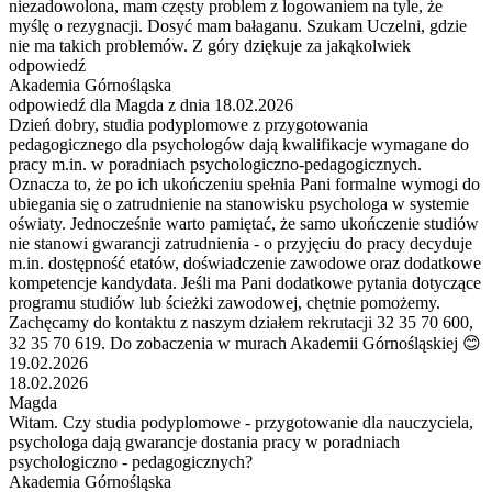
niezadowolona, mam częsty problem z logowaniem na tyle, że
myślę o rezygnacji. Dosyć mam bałaganu. Szukam Uczelni, gdzie
nie ma takich problemów. Z góry dziękuje za jakąkolwiek
odpowiedź
Akademia Górnośląska
odpowiedź dla Magda z dnia 18.02.2026
Dzień dobry, studia podyplomowe z przygotowania
pedagogicznego dla psychologów dają kwalifikacje wymagane do
pracy m.in. w poradniach psychologiczno-pedagogicznych.
Oznacza to, że po ich ukończeniu spełnia Pani formalne wymogi do
ubiegania się o zatrudnienie na stanowisku psychologa w systemie
oświaty. Jednocześnie warto pamiętać, że samo ukończenie studiów
nie stanowi gwarancji zatrudnienia - o przyjęciu do pracy decyduje
m.in. dostępność etatów, doświadczenie zawodowe oraz dodatkowe
kompetencje kandydata. Jeśli ma Pani dodatkowe pytania dotyczące
programu studiów lub ścieżki zawodowej, chętnie pomożemy.
Zachęcamy do kontaktu z naszym działem rekrutacji 32 35 70 600,
32 35 70 619. Do zobaczenia w murach Akademii Górnośląskiej 😊
19.02.2026
18.02.2026
Magda
Witam. Czy studia podyplomowe - przygotowanie dla nauczyciela,
psychologa dają gwarancje dostania pracy w poradniach
psychologiczno - pedagogicznych?
Akademia Górnośląska