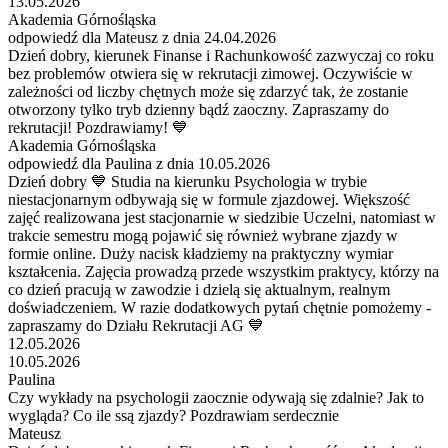
13.05.2026
Akademia Górnośląska
odpowiedź dla Mateusz z dnia 24.04.2026
Dzień dobry, kierunek Finanse i Rachunkowość zazwyczaj co roku
bez problemów otwiera się w rekrutacji zimowej. Oczywiście w
zależności od liczby chętnych może się zdarzyć tak, że zostanie
otworzony tylko tryb dzienny bądź zaoczny. Zapraszamy do
rekrutacji! Pozdrawiamy! 💙
Akademia Górnośląska
odpowiedź dla Paulina z dnia 10.05.2026
Dzień dobry 💙 Studia na kierunku Psychologia w trybie
niestacjonarnym odbywają się w formule zjazdowej. Większość
zajęć realizowana jest stacjonarnie w siedzibie Uczelni, natomiast w
trakcie semestru mogą pojawić się również wybrane zjazdy w
formie online. Duży nacisk kładziemy na praktyczny wymiar
kształcenia. Zajęcia prowadzą przede wszystkim praktycy, którzy na
co dzień pracują w zawodzie i dzielą się aktualnym, realnym
doświadczeniem. W razie dodatkowych pytań chętnie pomożemy -
zapraszamy do Działu Rekrutacji AG 💙
12.05.2026
10.05.2026
Paulina
Czy wykłady na psychologii zaocznie odywają się zdalnie? Jak to
wygląda? Co ile ssą zjazdy? Pozdrawiam serdecznie
Mateusz