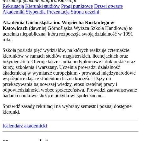
rekrutacja@akademiagornoslaska.pl
Rekrutacja
Kierunki studiów
Progi punktowe
Drzwi otwarte
Akademiki
Stypendia
Prezentacja
Strona uczelni
Akademia Górnośląska im. Wojciecha Korfantego w
Katowicach
(dawniej Górnośląska Wyższa Szkoła Handlowa) to
uczelnia niepubliczna, która rozpoczęła swoją działalność w 1991
roku.
Szkoła posiada pięć wydziałów, na których realizuje czternaście
kierunków w ramach studiów magisterskich, licencjackich oraz
inżynierskich. Oferuje także studia podyplomowe i doktorskie oraz
kursy, szkolenia i warsztaty. Uczelnia prowadzi działalność
akademicką w wymiarze europejskim - prowadzi międzynarodowe
współprace dające studentom liczne korzyści. Dąży do
przekazywania najnowszej wiedzy, etosu rzetelnej pracy i
odpowiedzialności wobec społeczeństwa. Prowadzi zaawansowane
badania naukowe służące pożytkowi społecznemu.
Sprawdź zasady rekrutacji na wybrany semestr i poznaj dostępne
kierunki.
Kalendarz akademicki