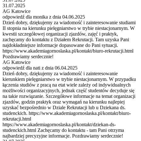
31.07.2025
AG Katowice
odpowiedź dla monika z dnia 04.06.2025
Dzień dobry, dziękujemy za wiadomość i zainteresowanie studiami
II stopnia na kierunku pielęgniarstwo w trybie niestacjonarnym. W
kwestii szczegółowej organizacji zjazdów, zajęć i praktyk,
zachęcamy do kontaktu z Działem Rekrutacji. Tam uzyska Pani
najdokładniejsze informacje dopasowane do Pani sytuacji.
https://www.akademiagornoslaska.pl/kontakt/biuro-rekrutacji.html
Pozdrawiamy serdecznie!
AG Katowice
odpowiedź dla nati z dnia 06.04.2025
Dzień dobry, dziękujemy za wiadomość i zainteresowanie
kierunkiem pielęgniarstwo w trybie niestacjonarnym. W przypadku
łączenia studiów z pracą na etat wiele zależy od indywidualnych
możliwości organizacyjnych, jednak część studentów decyduje się
na takie rozwiązanie. Szczegółowe informacje na temat organizacji
zjazdów, godzin praktyk oraz wymagań na kierunku najlepiej
uzyskać bezpośrednio w Dziale Rekrutacji lub u Dziekana ds.
studenckich. https://www.akademiagornoslaska.pl/kontakt/biuro-
rekrutacji.html
https://www.akademiagornoslaska.pl/kontakt/dziekan-ds-
studenckich.html Zachęcamy do kontaktu - tam Pani otrzyma
najbardziej precyzyjne informacje. Pozdrawiamy serdecznie!