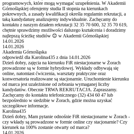
programowych, które mogą wymagać uzupełnienia. W Akademii
Górnośląskiej oferujemy studia II stopnia na kierunkach
pokrewnych, a zasady kwalifikacji określa regulamin rekrutacji, a
taką kandydaturę analizujemy indywidualnie. Zachęcamy do
kontaktu z naszym działem rekrutacji 32 35 70 600, 32 35 70 619,
chętnie sprawdzimy możliwości dalszego kształcenia i doradzimy
najlepszą ścieżkę studiów 😊 w Akademii Górnośląskiej
14.01.2026
14.01.2026
Akademia Górnośląska
odpowiedź dla Karolina435 z dnia 14.01.2026
Dzień dobry, zajęcia na kierunku FiR niestacjonarne w Żorach
prowadzone są w formie hybrydowej. Wykłady odbywają się
online, natomiast ćwiczenia, warsztaty praktyczne oraz
konwersatoria realizowane są stacjonarnie. Uruchomienie kierunku
od marca jest uzależnione od zebrania wymaganej liczby
kandydatów. Obecnie TRWA REKRUTACJA. Zapraszamy.
Zachęcamy do kontaktu telefonicznego (32) 434 60 47 lub
bezpośrednio w siedzibie w Żorach, gdzie można uzyskać
szczegółowe informacje.
Karolina435
Dzień dobry, Mam pytanie odnośnie FiR niestacjonarne w Żorach -
czy wkłady są prowadzone w formie online czy stacjonarnie? Czy
kierunek na 100% zostanie otwarty od marca?
14.01.2026