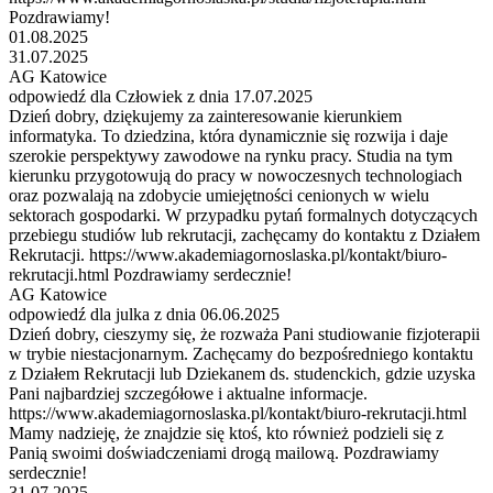
Pozdrawiamy!
01.08.2025
31.07.2025
AG Katowice
odpowiedź dla Człowiek z dnia 17.07.2025
Dzień dobry, dziękujemy za zainteresowanie kierunkiem
informatyka. To dziedzina, która dynamicznie się rozwija i daje
szerokie perspektywy zawodowe na rynku pracy. Studia na tym
kierunku przygotowują do pracy w nowoczesnych technologiach
oraz pozwalają na zdobycie umiejętności cenionych w wielu
sektorach gospodarki. W przypadku pytań formalnych dotyczących
przebiegu studiów lub rekrutacji, zachęcamy do kontaktu z Działem
Rekrutacji. https://www.akademiagornoslaska.pl/kontakt/biuro-
rekrutacji.html Pozdrawiamy serdecznie!
AG Katowice
odpowiedź dla julka z dnia 06.06.2025
Dzień dobry, cieszymy się, że rozważa Pani studiowanie fizjoterapii
w trybie niestacjonarnym. Zachęcamy do bezpośredniego kontaktu
z Działem Rekrutacji lub Dziekanem ds. studenckich, gdzie uzyska
Pani najbardziej szczegółowe i aktualne informacje.
https://www.akademiagornoslaska.pl/kontakt/biuro-rekrutacji.html
Mamy nadzieję, że znajdzie się ktoś, kto również podzieli się z
Panią swoimi doświadczeniami drogą mailową. Pozdrawiamy
serdecznie!
31.07.2025