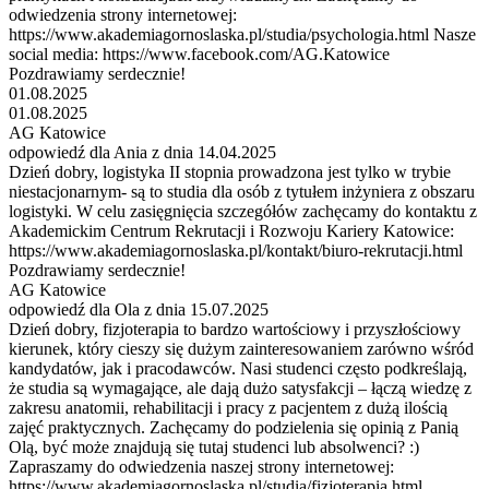
odwiedzenia strony internetowej:
https://www.akademiagornoslaska.pl/studia/psychologia.html Nasze
social media: https://www.facebook.com/AG.Katowice
Pozdrawiamy serdecznie!
01.08.2025
01.08.2025
AG Katowice
odpowiedź dla Ania z dnia 14.04.2025
Dzień dobry, logistyka II stopnia prowadzona jest tylko w trybie
niestacjonarnym- są to studia dla osób z tytułem inżyniera z obszaru
logistyki. W celu zasięgnięcia szczegółów zachęcamy do kontaktu z
Akademickim Centrum Rekrutacji i Rozwoju Kariery Katowice:
https://www.akademiagornoslaska.pl/kontakt/biuro-rekrutacji.html
Pozdrawiamy serdecznie!
AG Katowice
odpowiedź dla Ola z dnia 15.07.2025
Dzień dobry, fizjoterapia to bardzo wartościowy i przyszłościowy
kierunek, który cieszy się dużym zainteresowaniem zarówno wśród
kandydatów, jak i pracodawców. Nasi studenci często podkreślają,
że studia są wymagające, ale dają dużo satysfakcji – łączą wiedzę z
zakresu anatomii, rehabilitacji i pracy z pacjentem z dużą ilością
zajęć praktycznych. Zachęcamy do podzielenia się opinią z Panią
Olą, być może znajdują się tutaj studenci lub absolwenci? :)
Zapraszamy do odwiedzenia naszej strony internetowej:
https://www.akademiagornoslaska.pl/studia/fizjoterapia.html