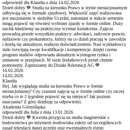
odpowiedź dla Klaudia z dnia 14.02.2026
Dzień dobry 💙 Studia na kierunku Prawo w trybie niestacjonarnym
odbywają się w formule zjazdowej. Większość zajęć realizowana
jest stacjonarnie w siedzibie Uczelni, natomiast w trakcie semestru
mogą pojawić się również wybrane zjazdy w formie online. Duży
nacisk kładziemy na praktyczny wymiar kształcenia. Zajęcia
prowadzą przede wszystkim praktycy: adwokaci, radcowie prawni,
sędziowie czy prokuratorzy, którzy na co dzień pracują w zawodzie
i dzielą się aktualnym, realnym doświadczeniem. Nasi wykładowcy
stale rozwijają swoje kwalifikacje i kompetencje, dzięki czemu
program studiów odpowiada aktualnym wymogom rynku i
zmianom w przepisach. W razie dodatkowych pytań chętnie
pomożemy. Zapraszamy do Działu Rekrutacji AG 💙
16.02.2026
14.02.2026
Klaudia
Hej. Jak wyglądają studia na kierunku Prawo w formie
niestacjonarnej? Czy czasami zajęcia są w formie online czy raczej
trzeba co te 2 tygodnie pojawić się na miejscu? Jak poziom
nauczania? Z góry dziękuję za odpowiedzi.
Akademia Górnośląska
odpowiedź dla Julia z dnia 13.01.2026
Dzień dobry 💙 Kwestia przyjęcia na studia magisterskie z
budownictwa po inżynierii środowiska zależy od szczegółowych
zasad rekrutacji danej uczelni oraz ewentualnych różnic