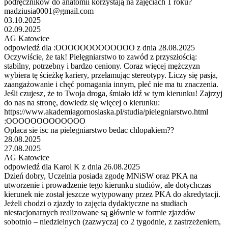
podręczników do anatomii korzystają na zajęciach 1 roku?
madziusia0001@gmail.com
03.10.2025
02.09.2025
AG Katowice
odpowiedź dla :OOOOOOOOOOOOO z dnia 28.08.2025
Oczywiście, że tak! Pielęgniarstwo to zawód z przyszłością:
stabilny, potrzebny i bardzo ceniony. Coraz więcej mężczyzn
wybiera tę ścieżkę kariery, przełamując stereotypy. Liczy się pasja,
zaangażowanie i chęć pomagania innym, płeć nie ma tu znaczenia.
Jeśli czujesz, że to Twoja droga, śmiało idź w tym kierunku! Zajrzyj
do nas na stronę, dowiedz się więcej o kierunku:
https://www.akademiagornoslaska.pl/studia/pielegniarstwo.html
:OOOOOOOOOOOOO
Oplaca sie isc na pielegniarstwo bedac chlopakiem??
28.08.2025
27.08.2025
AG Katowice
odpowiedź dla Karol K z dnia 26.08.2025
Dzień dobry, Uczelnia posiada zgodę MNiSW oraz PKA na
utworzenie i prowadzenie tego kierunku studiów, ale dotychczas
kierunek nie został jeszcze wytypowany przez PKA do akredytacji.
Jeżeli chodzi o zjazdy to zajęcia dydaktyczne na studiach
niestacjonarnych realizowane są głównie w formie zjazdów
sobotnio – niedzielnych (zazwyczaj co 2 tygodnie, z zastrzeżeniem,