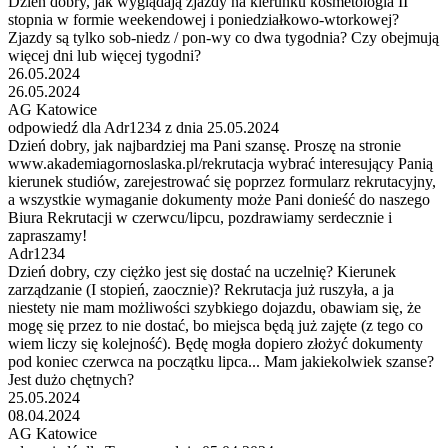
Dzień dobry, jak wyglądają zjazdy na kierunku kosmetologia II
stopnia w formie weekendowej i poniedziałkowo-wtorkowej?
Zjazdy są tylko sob-niedz / pon-wy co dwa tygodnia? Czy obejmują
więcej dni lub więcej tygodni?
26.05.2024
26.05.2024
AG Katowice
odpowiedź dla Adr1234 z dnia 25.05.2024
Dzień dobry, jak najbardziej ma Pani szansę. Proszę na stronie
www.akademiagornoslaska.pl/rekrutacja wybrać interesujący Panią
kierunek studiów, zarejestrować się poprzez formularz rekrutacyjny,
a wszystkie wymaganie dokumenty może Pani donieść do naszego
Biura Rekrutacji w czerwcu/lipcu, pozdrawiamy serdecznie i
zapraszamy!
Adr1234
Dzień dobry, czy ciężko jest się dostać na uczelnię? Kierunek
zarządzanie (I stopień, zaocznie)? Rekrutacja już ruszyła, a ja
niestety nie mam możliwości szybkiego dojazdu, obawiam się, że
mogę się przez to nie dostać, bo miejsca będą już zajęte (z tego co
wiem liczy się kolejność). Będę mogła dopiero złożyć dokumenty
pod koniec czerwca na początku lipca... Mam jakiekolwiek szanse?
Jest dużo chętnych?
25.05.2024
08.04.2024
AG Katowice