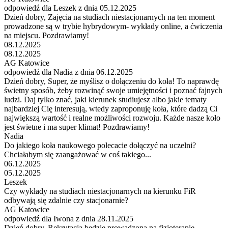
odpowiedź dla Leszek z dnia 05.12.2025
Dzień dobry, Zajęcia na studiach niestacjonarnych na ten moment
prowadzone są w trybie hybrydowym- wykłady online, a ćwiczenia
na miejscu. Pozdrawiamy!
08.12.2025
08.12.2025
AG Katowice
odpowiedź dla Nadia z dnia 06.12.2025
Dzień dobry, Super, że myślisz o dołączeniu do koła! To naprawdę
świetny sposób, żeby rozwinąć swoje umiejętności i poznać fajnych
ludzi. Daj tylko znać, jaki kierunek studiujesz albo jakie tematy
najbardziej Cię interesują, wtedy zaproponuję koła, które dadzą Ci
największą wartość i realne możliwości rozwoju. Każde nasze koło
jest świetne i ma super klimat! Pozdrawiamy!
Nadia
Do jakiego koła naukowego polecacie dołączyć na uczelni?
Chciałabym się zaangażować w coś takiego...
06.12.2025
05.12.2025
Leszek
Czy wykłady na studiach niestacjonarnych na kierunku FiR
odbywają się zdalnie czy stacjonarnie?
AG Katowice
odpowiedź dla Iwona z dnia 28.11.2025
Dzień dobry, Rekrutacja będzie prowadzona na fizjoterapię