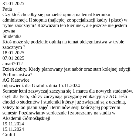
31.01.2025
Patia
Czy ktoś chciałby się podzielić opinią na temat kierunku
administracja II stopnia (najlepiej ze specjalizacji kadry i płace) w
trybie zaocznym? Rozważam ten kierunek, ale jeszcze nie jestem
pewna
Studentka
Ktoś może się podzielić opinią na temat pielęgniarstwa w trybie
zaocznym ?
18.01.2025
07.01.2025
amart2012
Dzień dobry. Kiedy planowany jest nabór oraz start kolejnej edycji
Perfumiarstwa?
AG Katowice
odpowiedź dla Graful z dnia 15.11.2024
Semestr letni zazwyczaj zaczyna się 1 marca dla nowych studentów,
czyli dla tych, którzy zaczynają przygodę edukacyjną z AG. Jeśli
chodzi o studentów i studentki którzy już związani są z uczelnią,
zależy to od planu zajęć i terminów sesji kończącej poprzedni
semestr. Pozdrawiamy serdecznie i zapraszamy na studia w
Akademii Górnośląskiej!
19.11.2024
15.11.2024
Graful