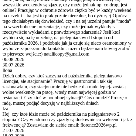
wszystkie weekendy są zjazdy, czy może jednak np. co drugi jest
online? Pracując w ochronie zdrowia ciężko być w każdy weekend
na uczelni... ba jest to praktycznie nierealne, bo dyżury :( Oprócz
tego chciałabym się dowiedzieć, czy i na tej uczelni panuje "moda"
na wszechobecne prezentacje, czy może jednak wykłady są
rzeczywiście wykładami z prawdziwego zdarzenia? Jeśli ktoś
wybiera się na tę uczelnię, na pielęgniarstwo II stopnia od
października 2026, i podobnie jak ja czuje się nieco osamotniony w
wyborze zapraszam do kontaktu - razem będzie nam łatwiej zrobić
to pierwsze wejście:) nataliicopy@gmail.com
06.08.2026
30.07.2026
Ilona
Dzień dobry, czy ktoś zaczyna od października pielęgniarstwo
licencjat, ale stacjonarnie? Pracuję w gastronomii i tak się
zastanawiam, czy stacjonarnie nie będzie dla mnie lepiej- zostają
wolne weekendy na pracę, wtedy mam najwięcej godzin w
restauracji. Czy ktoś w podobnej sytuacji? Coś doradzi? Proszę o
radę, muszę podjąć decyzję w najbliższych dniach
Iza
Hej, czy ktoś idzie może od października na pielęgniarstwo 2
stopnia ? Czy wiadomo czy zjazdy są dosłownie co wekeend i jak z
frekwencją? Zostawiam do siebie email; florence2026wp.pl
21.07.2026
18.07.2026