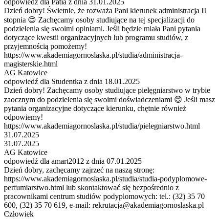
odpowiedź dla Patia z dnia 31.01.2025
Dzień dobry! Świetnie, że rozważa Pani kierunek administracja II
stopnia 😊 Zachęcamy osoby studiujące na tej specjalizacji do
podzielenia się swoimi opiniami. Jeśli będzie miała Pani pytania
dotyczące kwestii organizacyjnych lub programu studiów, z
przyjemnością pomożemy!
https://www.akademiagornoslaska.pl/studia/administracja-
magisterskie.html
AG Katowice
odpowiedź dla Studentka z dnia 18.01.2025
Dzień dobry! Zachęcamy osoby studiujące pielęgniarstwo w trybie
zaocznym do podzielenia się swoimi doświadczeniami 😊 Jeśli masz
pytania organizacyjne dotyczące kierunku, chętnie również
odpowiemy!
https://www.akademiagornoslaska.pl/studia/pielegniarstwo.html
31.07.2025
31.07.2025
AG Katowice
odpowiedź dla amart2012 z dnia 07.01.2025
Dzień dobry, zachęcamy zajrzeć na naszą stronę:
https://www.akademiagornoslaska.pl/studia/studia-podyplomowe-
perfumiarstwo.html lub skontaktować się bezpośrednio z
pracownikami centrum studiów podyplomowych: tel.: (32) 35 70
600, (32) 35 70 619, e-mail: rekrutacja@akademiagornoslaska.pl
Człowiek