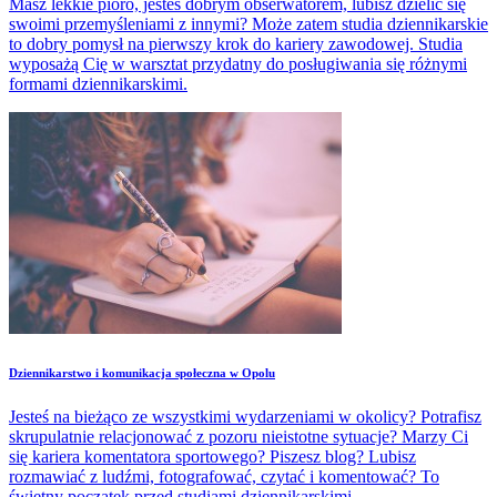
Masz lekkie pióro, jesteś dobrym obserwatorem, lubisz dzielić się
swoimi przemyśleniami z innymi? Może zatem studia dziennikarskie
to dobry pomysł na pierwszy krok do kariery zawodowej. Studia
wyposażą Cię w warsztat przydatny do posługiwania się różnymi
formami dziennikarskimi.
Dziennikarstwo i komunikacja społeczna w Opolu
Jesteś na bieżąco ze wszystkimi wydarzeniami w okolicy? Potrafisz
skrupulatnie relacjonować z pozoru nieistotne sytuacje? Marzy Ci
się kariera komentatora sportowego? Piszesz blog? Lubisz
rozmawiać z ludźmi, fotografować, czytać i komentować? To
świetny początek przed studiami dziennikarskimi.