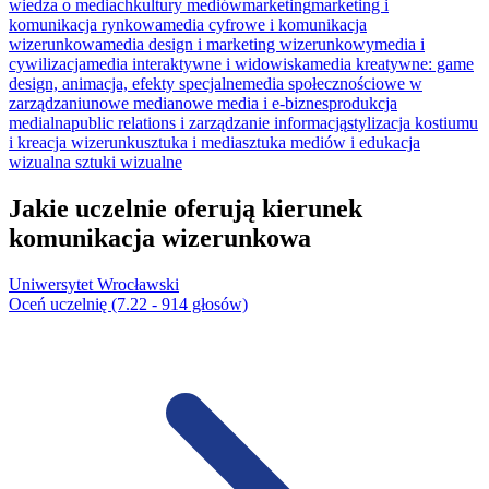
wiedza o mediach
kultury mediów
marketing
marketing i
komunikacja rynkowa
media cyfrowe i komunikacja
wizerunkowa
media design i marketing wizerunkowy
media i
cywilizacja
media interaktywne i widowiska
media kreatywne: game
design, animacja, efekty specjalne
media społecznościowe w
zarządzaniu
nowe media
nowe media i e-biznes
produkcja
medialna
public relations i zarządzanie informacją
stylizacja kostiumu
i kreacja wizerunku
sztuka i media
sztuka mediów i edukacja
wizualna
sztuki wizualne
Jakie uczelnie oferują kierunek
komunikacja wizerunkowa
Uniwersytet Wrocławski
Oceń uczelnię (7.22 - 914 głosów)