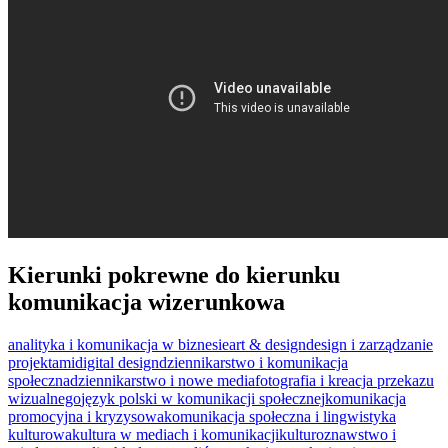
Kierunki pokrewne do kierunku
komunikacja wizerunkowa
analityka i komunikacja w biznesie
art & design
design i zarządzanie
projektami
digital design
dziennikarstwo i komunikacja
społeczna
dziennikarstwo i nowe media
fotografia i kreacja przekazu
wizualnego
język polski w komunikacji społecznej
komunikacja
promocyjna i kryzysowa
komunikacja społeczna i lingwistyka
kulturowa
kultura w mediach i komunikacji
kulturoznawstwo i