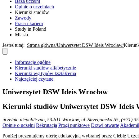
Baza uczelni
Opinie o uczelniach
Kierunki studiów
Zawody
Praca i kariera
Study in Poland
Miasta
Jesteś tutaj:
Strona główna
Uniwersytet DSW Ideis Wrocław​
Kierunk
Informacje ogólne
Kierunki studiów alfabetycznie
Kierunki wg typów kształcenia
Najczęściej czytane
Uniwersytet DSW Ideis Wrocław​
Kierunki studiów Uniwersytet DSW Ideis
uczelnia niepubliczna
, 53-611 Wrocław, ul. Strzegomska 55, (+71) 3
Opinie o uczelni
Rekrutacja
Progi punktowe
Drzwi otwarte
Akademi
Poniżej prezentujemy ofertę edukacyjną wybranej przez Ciebie Uczel