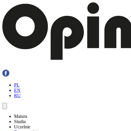
PL
EN
RU
Matura
Studia
Uczelnie