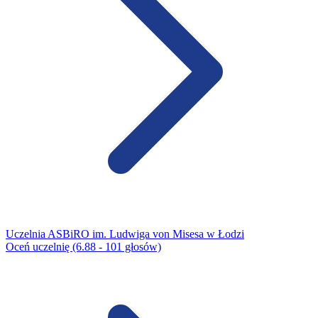
Uczelnia ASBiRO im. Ludwiga von Misesa w Łodzi
Oceń uczelnię (6.88 - 101 głosów)