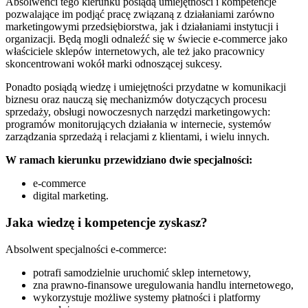
Absolwenci tego kierunku posiądą umiejętności i kompetencje
pozwalające im podjąć pracę związaną z działaniami zarówno
marketingowymi przedsiębiorstwa, jak i działaniami instytucji i
organizacji. Będą mogli odnaleźć się w świecie e-commerce jako
właściciele sklepów internetowych, ale też jako pracownicy
skoncentrowani wokół marki odnoszącej sukcesy.
Ponadto posiądą wiedzę i umiejętności przydatne w komunikacji
biznesu oraz nauczą się mechanizmów dotyczących procesu
sprzedaży, obsługi nowoczesnych narzędzi marketingowych:
programów monitorujących działania w internecie, systemów
zarządzania sprzedażą i relacjami z klientami, i wielu innych.
W ramach kierunku przewidziano dwie specjalności:
e-commerce
digital marketing.
Jaka wiedzę i kompetencje zyskasz?
Absolwent specjalności e-commerce:
potrafi samodzielnie uruchomić sklep internetowy,
zna prawno-finansowe uregulowania handlu internetowego,
wykorzystuje możliwe systemy płatności i platformy