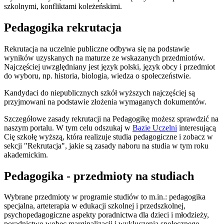
szkolnymi, konfliktami koleżeńskimi.
Pedagogika rekrutacja
Rekrutacja na uczelnie publiczne odbywa się na podstawie
wyników uzyskanych na maturze ze wskazanych przedmiotów.
Najczęściej uwzględniany jest język polski, język obcy i przedmiot
do wyboru, np. historia, biologia, wiedza o społeczeństwie.
Kandydaci do niepublicznych szkół wyższych najczęściej są
przyjmowani na podstawie złożenia wymaganych dokumentów.
Szczegółowe zasady rekrutacji na Pedagogikę możesz sprawdzić na
naszym portalu. W tym celu odszukaj w
Bazie Uczelni
interesującą
Cię szkołę wyższą, która realizuje studia pedagogiczne i zobacz w
sekcji "Rekrutacja", jakie są zasady naboru na studia w tym roku
akademickim.
Pedagogika - przedmioty na studiach
Wybrane przedmioty w programie studiów to m.in.: pedagogika
specjalna, arteterapia w edukacji szkolnej i przedszkolnej,
psychopedagogiczne aspekty poradnictwa dla dzieci i młodzieży,
poradnictwo wobec marginalizacji i wykluczenia społecznego,