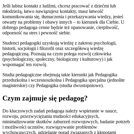
Jeśli lubisz kontakt z ludźmi, chcesz pracować z dziećmi lub
młodzieżą, łatwo nawiązujesz kontakty, masz łatwość
komunikowania się, tłumaczenia i przekazywania wiedzy, jesteś
otwarty na problemy i obawy innych – to kierunek dla Ciebie. U
dobrego pedagoga cenne będzie też opanowanie, cierpliwość,
odporność na stres i pewność siebie.
Studenci pedagogiki uzyskują wiedzę z zakresu psychologii,
historii, socjologii i filozofii oraz szczegółową wiedzę
pedagogiczną. Poznają na czym polega rozwój człowieka
(psychologiczny, społeczny, biologiczny i kulturowy) i jak
wspomagać ten rozwój.
Studia pedagogiczne obejmują takie kierunki jak Pedagogika
przedszkolna i wczesnoszkolna i Pedagogika specjalna (jednolite
magisterskie) czy Pedagogika (studia dwustopniowe).
Czym zajmuje się pedagog?
Do kluczowych zadań pedagoga należy wspieranie w nauce,
rozwoju, przezwyciężaniu trudności edukacyjnych,
minimalizowanie skutków zaburzeń rozwojowych, badanie potrzeb
i możliwości uczniów, rozwiązywanie problemów
wychowawczych, udzielanie porad związanych z kłopotami