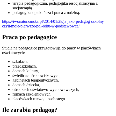
terapia pedagogiczna, pedagogika resocjalizacyjna z
socjoterapią
pedagogika opiekuńcza i praca z rodziną.
https://iwonaturzanska.pl/2014/01/28/ja-jako-pedagog-szkolny-
czyli-moje-pierwsze-pol-roku-w-podstawowce/
Praca po pedagogice
Studia na pedagogice przygotowują do pracy w placówkach
oświatowych:
szkołach,
przedszkolach,
domach kultury,
świetlicach środowiskowych,
gabinetach terapeutycznych,
domach dziecka,
ośrodkach oświatowo-wychowawczych,
firmach szkoleniowych,
placówkach rozwoju osobistego.
Ile zarabia pedagog?