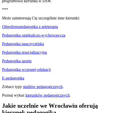
programowa kierunku w DSW.
***
Może zainteresują Cię szczególnie inne kierunki:
Oligofrenopedagogika z arteterapią
Pedagogika opiekuńczo-wychowawcza
Pedagogika nauczycielska
Pedagogika resocjalizacyjna
Pedagogika sportu
Pedagogika wczesnej edukacji
E-pedagogika
Zobacz typy
studiów pedagogicznych
.
Poznaj wykaz
kierunków pedagogicznych
.
Jakie uczelnie we Wrocławiu oferują
kierunek pedagogika