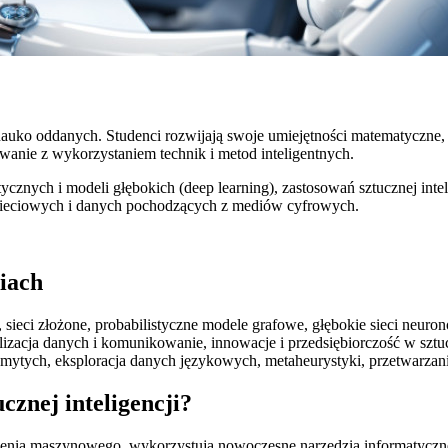
 nauko oddanych. Studenci rozwijają swoje umiejętności matematyczne,
wanie z wykorzystaniem technik i metod inteligentnych.
ycznych i modeli głębokich (deep learning), zastosowań sztucznej in
 sieciowych i danych pochodzących z mediów cyfrowych.
diach
 sieci złożone, probabilistyczne modele grafowe, głębokie sieci neuro
izacja danych i komunikowanie, innowacje i przedsiębiorczość w sztuc
zmytych, eksploracja danych językowych, metaheurystyki, przetwarzan
cznej inteligencji?
czenia maszynowego, wykorzystują nowoczesne narzędzia informatyczne