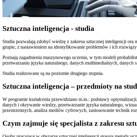
Sztuczna inteligencja - studia
Studia pozwalają zdobyć wiedzę z zakresu sztucznej inteligencji ora
grupie, z nastawieniem na identyfikowanie problemów i ich rozwiązy
Poznają zagadnienia maszynowego uczenia, w tym modeli probabilist
przetwarzaniu języka naturalnego, danych multimedialnych, danych
Studia realizowane są na poziomie drugiego stopnia.
Sztuczna inteligencja – przedmioty na stu
W programie kształcenia przewidziano m.in.: podstawy optymalizacji,
danych i okrywanie wiedzy, przetwarzanie języka naturalnego, wizual
przestrzennych, analiza mediów cyfrowych, zastosowanie technik ro
Czym zajmuje się specjalista z zakresu sztu
Osoby pracujące w obszarze sztucznej inteligencji stosują metody u