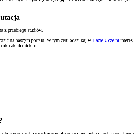
rutacja
na z przebiegu studiów.
awdzić na naszym portalu. W tym celu odszukaj w
Bazie Uczelni
interes
ym roku akademickim.
?
gią tą wiąże się duże nadzieje w obszarze diagnostyki medycznej, finan