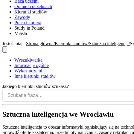
Baza uczelni
Opinie o uczelniach
Kierunki studiów
Zawody
Praca i kariera
Study in Poland
Miasta
Jesteś tutaj:
Strona główna
Kierunki studiów
Sztuczna inteligencja
Sz
Wyszukiwarka
Informacje ogólne
Wykaz uczelni
Inne kierunki studiów
Jakiego kierunku studiów szukasz?
Sztuczna inteligencja we Wrocławiu
Sztuczna inteligencja to obszar informatyki ogniskujący się na tech
Sprawdź ofertę kształcenia, przedmioty nauczania, zasady rekrutacji 