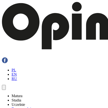
PL
EN
RU
Matura
Studia
Uczelnie