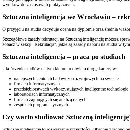
wyników do zastosowań praktycznych.
Sztuczna inteligencja we Wrocławiu – rek
O przyjęciu na studia decyduje ocena na dyplomie oraz średnia ważo
Szczegółowe zasady rekrutacji na Sztuczną inteligencję możesz spr
zobacz w sekcji "Rekrutacja", jakie są zasady naboru na studia w t
Sztuczna inteligencja – praca po studiach
Ukończenie studiów na tym kierunku otwiera drogę kariery w:
najlepszych centrach badawczo-rozwojowych na świecie
firmach informatycznych
przedsiębiorstwach wykorzystujących inteligentne technologie
laboratoriach informatycznych
firmach zajmujących się analizą danych
zespołach programistycznych.
Czy warto studiować Sztuczną inteligencję
Sztuczna inteligencja to rozwiązania przyszłości. Obecnie z technolo