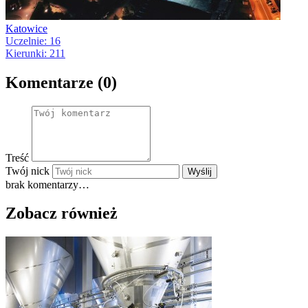
Katowice
Uczelnie: 16
Kierunki: 211
Komentarze (0)
Treść
Twój nick
Wyślij
brak komentarzy…
Zobacz również