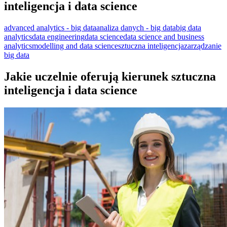
inteligencja i data science
advanced analytics - big data
analiza danych - big data
big data
analytics
data engineering
data science
data science and business
analytics
modelling and data science
sztuczna inteligencja
zarządzanie
big data
Jakie uczelnie oferują kierunek sztuczna
inteligencja i data science