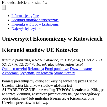
Katowicach
Kierunki studiów
Informacje ogólne
Kierunki studiów alfabetycznie
Kierunki wg typów kształcenia
Najczęściej czytane
Uniwersytet Ekonomiczny w Katowicach
Kierunki studiów UE Katowice
uczelnia publiczna
, 40-287 Katowice, ul. 1 Maja 50, (+32) 257 71
52, 257 70 12, 257 70 16, rekrutacja@ue.katowice.pl
Opinie o uczelni
Rekrutacja
Progi punktowe
Drzwi otwarte
Akademiki
Stypendia
Prezentacja
Strona uczelni
Poniżej prezentujemy ofertę edukacyjną wybranej przez Ciebie
Uczelni. Lista kierunków studiów ułożona jest
ALFABETYCZNIE
oraz według
TYPÓW kształcenia
. Klikając
w nazwę kierunku, zostaniesz przeniesiony na jego szczegółowy
opis (redakcyjny) lub
unikalną Prezentację Kierunku
, o ile
Uczelnia przedstawiła takową.