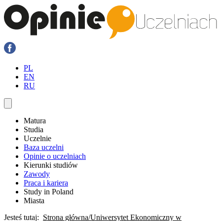
PL
EN
RU
Matura
Studia
Uczelnie
Baza uczelni
Opinie o uczelniach
Kierunki studiów
Zawody
Praca i kariera
Study in Poland
Miasta
Jesteś tutaj:
Strona główna
Uniwersytet Ekonomiczny w