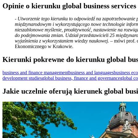
Opinie o kierunku global business services
-
Utworzenie tego kierunku to odpowiedź na zapotrzebowanie
międzynarodowym i wykorzystującego nowe technologie informa
nieszablonowe myślenie, proaktywność, nastawienie na rozwi
do podejmowania zmian. Udział przedstawicieli 25 międzynaro
wyjaśnienia z wykorzystaniem wiedzy naukowej.
– mówi
prof.
Ekonomicznego w Krakowie.
Kierunki pokrewne do kierunku global busi
business and finance management
business and languages
business ec
development studies
global business, finance and governance
global c
Jakie uczelnie oferują kierunek global busi