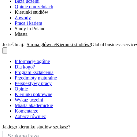
Baza uczelni
Opinie o uczelniach
Kierunki studiów
Zawody
Praca i kariera
Study in Poland
Miasta
Jesteś tutaj:
Strona główna
Kierunki studiów
Global business service
Informacje ogólne
Dla kogo?
Program kształcenia
Przedmioty maturalne
Perspektywy pracy
Opinie
Kierunki pokrewne
Wykaz uczelni
Miasta akademickie
Komentarze
Zobacz również
Jakiego kierunku studiów szukasz?