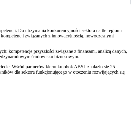
etencji. Do utrzymania konkurencyjności sektora na tle regionu
ój kompetencji związanych z innowacyjnością, nowoczesnymi
h: kompetencje przyszłości związane z finansami, analizą danych,
w międzynarodowym środowisku biznesowym.
iecie. Wśród partnerów kierunku obok ABSL znalazło się 25
wników dla sektora funkcjonującego w otoczeniu rozwijających się