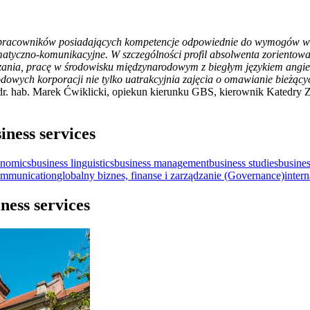
 pracowników posiadających kompetencje odpowiednie do wymogów ws
tyczno-komunikacyjne. W szczególności profil absolwenta zorientowan
ązania, pracę w środowisku międzynarodowym z biegłym językiem angie
dowych korporacji nie tylko uatrakcyjnia zajęcia o omawianie bieżąc
 dr. hab. Marek Ćwiklicki, opiekun kierunku GBS, kierownik Katedry 
ness services
onomics
business linguistics
business management
business studies
busines
ommunication
globalny biznes, finanse i zarządzanie (Governance)
intern
ness services