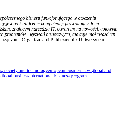
półczesnego biznesu funkcjonującego w otoczeniu
y jest na kształcenie kompetencji pozwalających na
lskim, znającym narzędzia IT, otwartym na nowości, gotowym
ych problemów i wyzwań biznesowych, ale daje możliwość ich
Zarządzania Organizacjami Publicznymi z Uniwersytetu
s, society and technology
european business law
global and
ational business
international business program