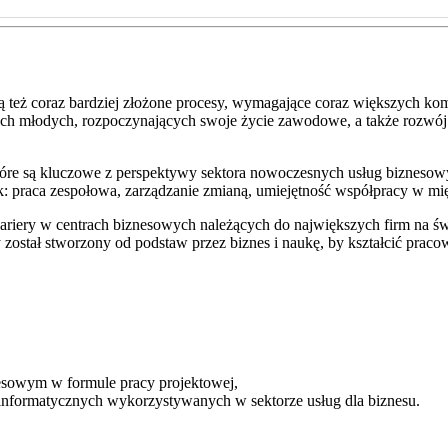
 też coraz bardziej złożone procesy, wymagające coraz większych komp
 tych młodych, rozpoczynających swoje życie zawodowe, a także rozw
óre są kluczowe z perspektywy sektora nowoczesnych usług biznesowyc
jak: praca zespołowa, zarządzanie zmianą, umiejętność współpracy 
iery w centrach biznesowych należących do największych firm na św
został stworzony od podstaw przez biznes i naukę, by kształcić praco
sowym w formule pracy projektowej,
 informatycznych wykorzystywanych w sektorze usług dla biznesu.