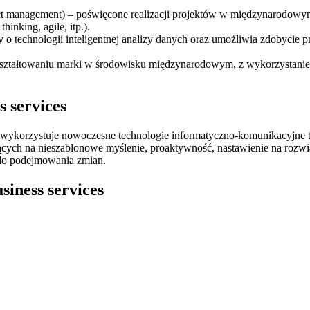
t management) – poświęcone realizacji projektów w międzynarodowym 
nking, agile, itp.).
y o technologii inteligentnej analizy danych oraz umożliwia zdobycie
kształtowaniu marki w środowisku międzynarodowym, z wykorzystaniem
s services
wykorzystuje nowoczesne technologie informatyczno-komunikacyjne to 
ających na nieszablonowe myślenie, proaktywność, nastawienie na roz
 do podejmowania zmian.
siness services