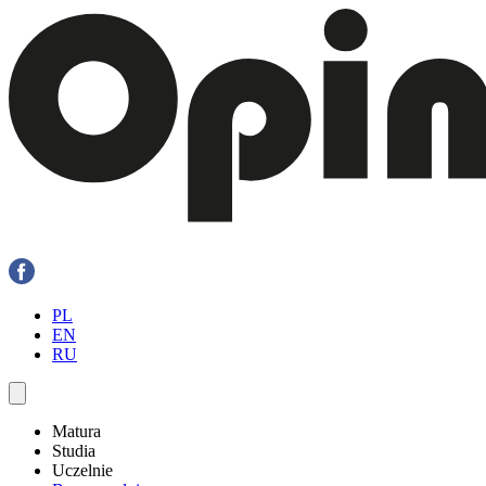
PL
EN
RU
Matura
Studia
Uczelnie