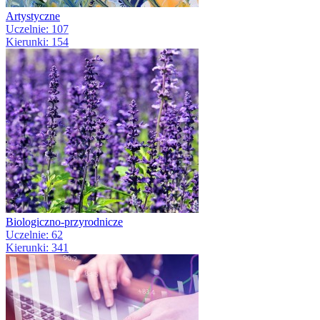
Artystyczne
Uczelnie: 107
Kierunki: 154
Biologiczno-przyrodnicze
Uczelnie: 62
Kierunki: 341