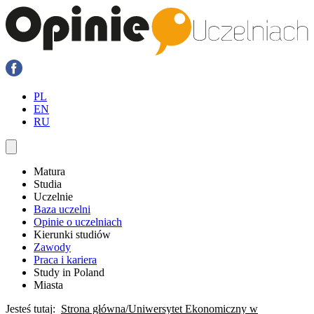
PL
EN
RU
Matura
Studia
Uczelnie
Baza uczelni
Opinie o uczelniach
Kierunki studiów
Zawody
Praca i kariera
Study in Poland
Miasta
Jesteś tutaj:
Strona główna
Uniwersytet Ekonomiczny w