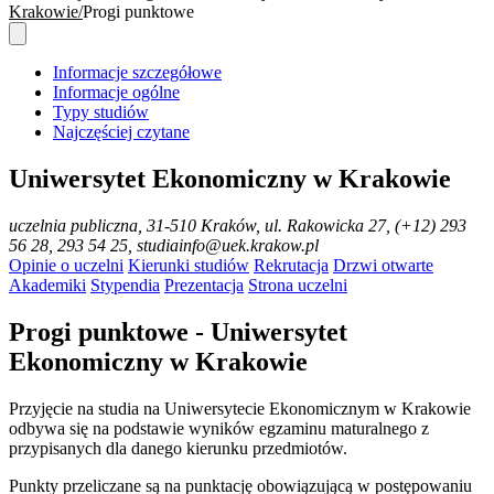
Krakowie
Progi punktowe
Informacje szczegółowe
Informacje ogólne
Typy studiów
Najczęściej czytane
Uniwersytet Ekonomiczny w Krakowie
uczelnia publiczna
, 31-510 Kraków, ul. Rakowicka 27, (+12) 293
56 28, 293 54 25, studiainfo@uek.krakow.pl
Opinie o uczelni
Kierunki studiów
Rekrutacja
Drzwi otwarte
Akademiki
Stypendia
Prezentacja
Strona uczelni
Progi punktowe - Uniwersytet
Ekonomiczny w Krakowie
Przyjęcie na studia na Uniwersytecie Ekonomicznym w Krakowie
odbywa się na podstawie wyników egzaminu maturalnego z
przypisanych dla danego kierunku przedmiotów.
Punkty przeliczane są na punktację obowiązującą w postępowaniu