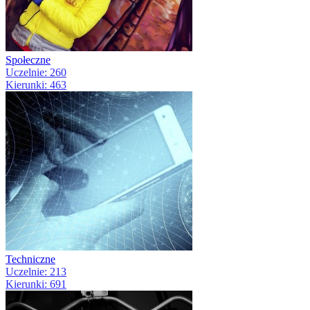
Społeczne
Uczelnie: 260
Kierunki: 463
Techniczne
Uczelnie: 213
Kierunki: 691