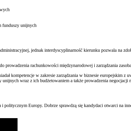
owych
m funduszy unijnych
dministracyjnej, jednak interdyscyplinarność kierunku pozwala na zdo
je do prowadzenia rachunkowości międzynarodowej i zarządzania zas
siadał kompetencje w zakresie zarządzania w biznesie europejskim z
y unijnych wraz z ich budżetowaniem a także prowadzenia negocjacji
m i politycznym Europy. Dobrze sprawdzą się kandydaci otwarci na inne