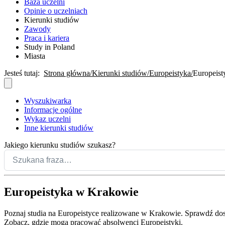
Baza uczelni
Opinie o uczelniach
Kierunki studiów
Zawody
Praca i kariera
Study in Poland
Miasta
Jesteś tutaj:
Strona główna
Kierunki studiów
Europeistyka
Europeis
Wyszukiwarka
Informacje ogólne
Wykaz uczelni
Inne kierunki studiów
Jakiego kierunku studiów szukasz?
Europeistyka w Krakowie
Poznaj studia na Europeistyce realizowane w Krakowie. Sprawdź dostę
Zobacz, gdzie mogą pracować absolwenci Europeistyki.