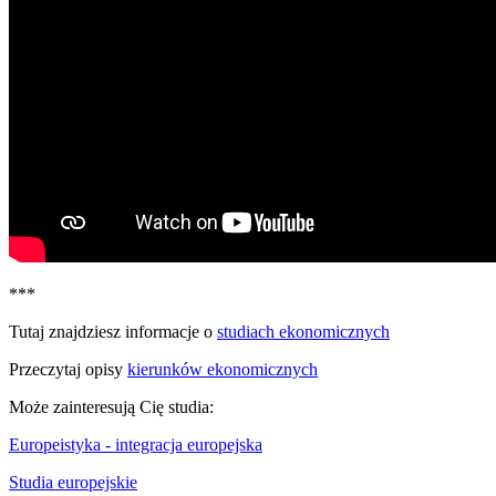
***
Tutaj znajdziesz informacje o
studiach ekonomicznych
Przeczytaj opisy
kierunków ekonomicznych
Może zainteresują Cię studia:
Europeistyka - integracja europejska
Studia europejskie