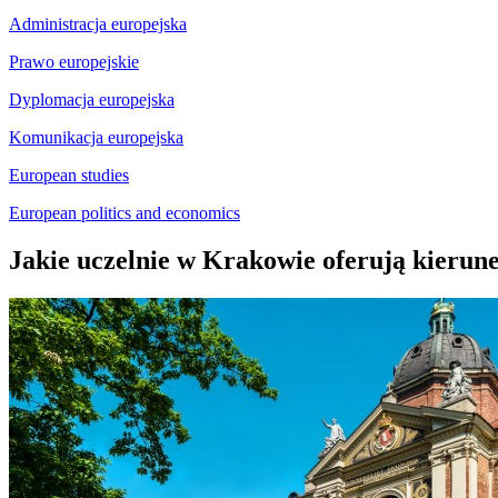
Administracja europejska
Prawo europejskie
Dyplomacja europejska
Komunikacja europejska
European studies
European politics and economics
Jakie uczelnie w Krakowie oferują kierun