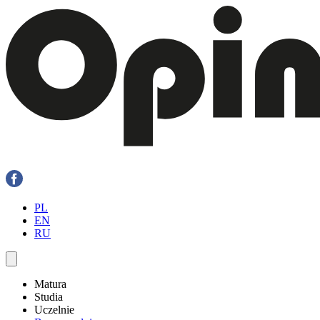
PL
EN
RU
Matura
Studia
Uczelnie