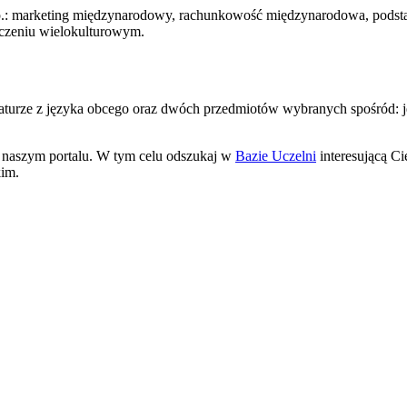
 np.: marketing międzynarodowy, rachunkowość międzynarodowa, pods
toczeniu wielokulturowym.
rze z języka obcego oraz dwóch przedmiotów wybranych spośród: języ
a naszym portalu. W tym celu odszukaj w
Bazie Uczelni
interesującą Ci
kim.