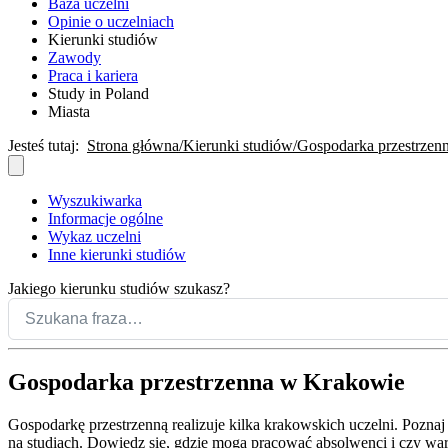
Baza uczelni
Opinie o uczelniach
Kierunki studiów
Zawody
Praca i kariera
Study in Poland
Miasta
Jesteś tutaj:
Strona główna
Kierunki studiów
Gospodarka przestrzen
Wyszukiwarka
Informacje ogólne
Wykaz uczelni
Inne kierunki studiów
Jakiego kierunku studiów szukasz?
Gospodarka przestrzenna w Krakowie
Gospodarkę przestrzenną realizuje kilka krakowskich uczelni. Poznaj
na studiach. Dowiedz się, gdzie mogą pracować absolwenci i czy war