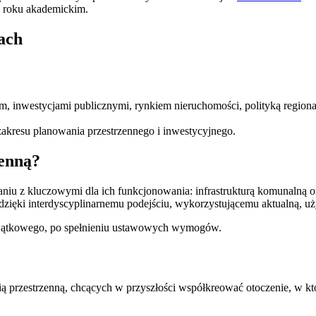
ym roku akademickim.
ach
ym, inwestycjami publicznymi, rynkiem nieruchomości, polityką regio
zakresu planowania przestrzennego i inwestycyjnego.
zenną?
niu z kluczowymi dla ich funkcjonowania: infrastrukturą komunalną 
 dzięki interdyscyplinarnemu podejściu, wykorzystującemu aktualną, 
jątkowego, po spełnieniu ustawowych wymogów.
 przestrzenną, chcących w przyszłości współkreować otoczenie, w kt