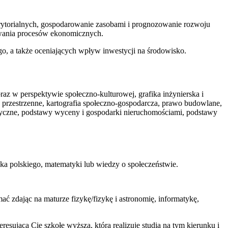
erytorialnych, gospodarowanie zasobami i prognozowanie rozwoju
owania procesów ekonomicznych.
o, a także oceniających wpływ inwestycji na środowisko.
raz w perspektywie społeczno-kulturowej, grafika inżynierska i
przestrzenne, kartografia społeczno-gospodarcza, prawo budowlane,
styczne, podstawy wyceny i gospodarki nieruchomościami, podstawy
yka polskiego, matematyki lub wiedzy o społeczeństwie.
zdając na maturze fizykę/fizykę i astronomię, informatykę,
teresującą Cię szkołę wyższą, która realizuje studia na tym kierunku i