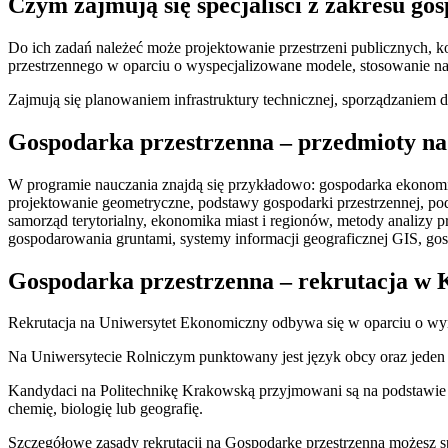
Czym zajmują się specjaliści z zakresu go
Do ich zadań należeć może projektowanie przestrzeni publicznych, 
przestrzennego w oparciu o wyspecjalizowane modele, stosowanie n
Zajmują się planowaniem infrastruktury technicznej, sporządzaniem
Gospodarka przestrzenna – przedmioty na
W programie nauczania znajdą się przykładowo: gospodarka ekonomiczn
projektowanie geometryczne, podstawy gospodarki przestrzennej, po
samorząd terytorialny, ekonomika miast i regionów, metody analizy
gospodarowania gruntami, systemy informacji geograficznej GIS, go
Gospodarka przestrzenna – rekrutacja w
Rekrutacja na Uniwersytet Ekonomiczny odbywa się w oparciu o wynik
Na Uniwersytecie Rolniczym punktowany jest język obcy oraz jeden 
Kandydaci na Politechnikę Krakowską przyjmowani są na podstawie 
chemię, biologię lub geografię.
Szczegółowe zasady rekrutacji na Gospodarkę przestrzenną możesz 