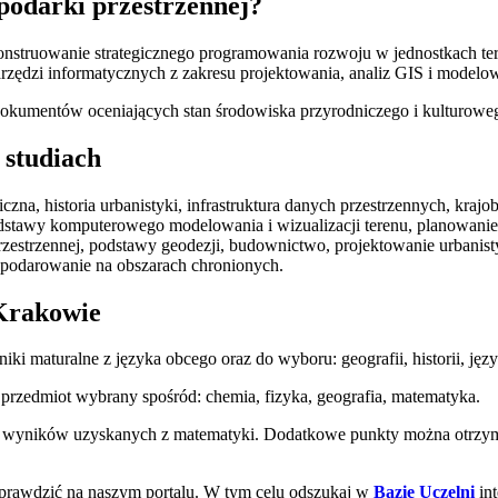
spodarki przestrzennej?
konstruowanie strategicznego programowania rozwoju w jednostkach t
arzędzi informatycznych z zakresu projektowania, analiz GIS i model
 dokumentów oceniających stan środowiska przyrodniczego i kulturoweg
 studiach
a, historia urbanistyki, infrastruktura danych przestrzennych, krajob
dstawy komputerowego modelowania i wizualizacji terenu, planowanie 
 przestrzennej, podstawy geodezji, budownictwo, projektowanie urbani
spodarowanie na obszarach chronionych.
 Krakowie
i maturalne z języka obcego oraz do wyboru: geografii, historii, jęz
przedmiot wybrany spośród: chemia, fizyka, geografia, matematyka.
wyników uzyskanych z matematyki. Dodatkowe punkty można otrzymać 
sprawdzić na naszym portalu. W tym celu odszukaj w
Bazie Uczelni
in