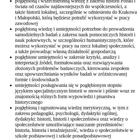
pogłębioną i wszechstronną wiedzę z zakresu historii Polski i
świata od czasów najdawniejszych do współczesności, a
także historii lokalnej, szczególnie w odniesieniu do Krakowa
i Małopolski, którą będziesz potrafić wykorzystać w pracy
zawodowej
pogłębioną wiedzę i umiejętności potrzebne do prowadzenia
samodzielnych badań z zakresu nauk pomocniczych historii i
nauk pokrewnych, w szczególności humanistycznych, które
możesz wykorzystać w pracy na rzecz lokalnej społeczności,
a także prowadząc własną działalność gospodarczą
pogłębione umiejętności w zakresie krytyki, analizy i
interpretacji źródeł, formułowania oraz rozwiązywania
złożonych problemów badawczych, kierowania zespołem
oraz upowszechniania wyników badań w zróżnicowanej
formie i środowiskach
umiejętności posługiwania się w pogłębionym stopniu
językiem specjalistycznym historii w mowie i piśmie wraz ze
znajomością różnych form wypowiedzi i pisarstwa
historycznego
pogłębioną i ugruntowaną wiedzę merytoryczną, w tym z
zakresu pedagogiki, psychologii, dydaktyki ogólnej,
dydaktyki: historii, historii i społeczeństwa oraz wiedzy o
społeczeństwie umożliwiające nauczanie przedmiotów:
historia, historia i teraźniejszość, wiedza o społeczeństwie w
szkole podstawowej i szkole ponadpodstawowej