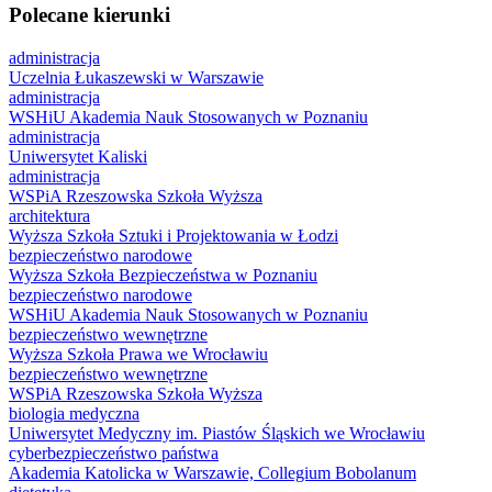
Polecane kierunki
administracja
Uczelnia Łukaszewski w Warszawie
administracja
WSHiU Akademia Nauk Stosowanych w Poznaniu
administracja
Uniwersytet Kaliski
administracja
WSPiA Rzeszowska Szkoła Wyższa
architektura
Wyższa Szkoła Sztuki i Projektowania w Łodzi
bezpieczeństwo narodowe
Wyższa Szkoła Bezpieczeństwa w Poznaniu
bezpieczeństwo narodowe
WSHiU Akademia Nauk Stosowanych w Poznaniu
bezpieczeństwo wewnętrzne
Wyższa Szkoła Prawa we Wrocławiu
bezpieczeństwo wewnętrzne
WSPiA Rzeszowska Szkoła Wyższa
biologia medyczna
Uniwersytet Medyczny im. Piastów Śląskich we Wrocławiu
cyberbezpieczeństwo państwa
Akademia Katolicka w Warszawie, Collegium Bobolanum