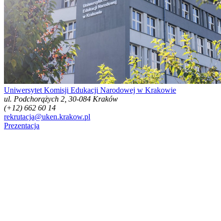
Uniwersytet Komisji Edukacji Narodowej w Krakowie
ul. Podchorążych 2, 30-084 Kraków
(+12) 662 60 14
rekrutacja@uken.krakow.pl
Prezentacja