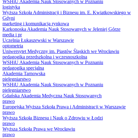
WSHiU Akademia Nauk Stosowanych w Poznaniu
logistyka
Wyższa Szkoła Administracji i Biznesu im. E. Kwiatkowskiego w
Gdyni
marketing i komunikacja rynkowa
Karkonoska Akademia Nauk Stosowanych w Jeleniej Górze
media i pr
Uczelnia Łukaszewski w Warszawie
optometria
Uniwersytet Medyczny im. Piastów Śląskich we Wrocławiu
pedagogika przedszkolna i wczesnoszkolna
WSHiU Akademia Nauk Stosowanych w Poznaniu
pedagogika specjalna
Akademia Tarnowska
pielęgniarstwo
WSHiU Akademia Nauk Stosowanych w Poznaniu
pielęgniarstwo
Gdańska Akademia Medyczna Nauk Stosowanych
prawo
Europejska Wyższa Szkoła Prawa i Administracji w Warszawie
prawo
Wyższa Szkoła Biznesu i Nauk o Zdrowiu w Łodzi
prawo
Wyższa Szkoła Prawa we Wrocławiu
prawo