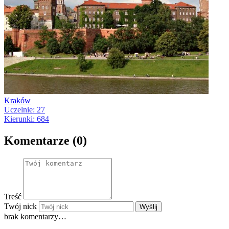
Kraków
Uczelnie: 27
Kierunki: 684
Komentarze (0)
Treść
Twój nick
Wyślij
brak komentarzy…