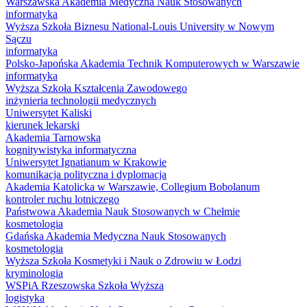
Warszawska Akademia Medyczna Nauk Stosowanych
informatyka
Wyższa Szkoła Biznesu National-Louis University w Nowym
Sączu
informatyka
Polsko-Japońska Akademia Technik Komputerowych w Warszawie
informatyka
Wyższa Szkoła Kształcenia Zawodowego
inżynieria technologii medycznych
Uniwersytet Kaliski
kierunek lekarski
Akademia Tarnowska
kognitywistyka informatyczna
Uniwersytet Ignatianum w Krakowie
komunikacja polityczna i dyplomacja
Akademia Katolicka w Warszawie, Collegium Bobolanum
kontroler ruchu lotniczego
Państwowa Akademia Nauk Stosowanych w Chełmie
kosmetologia
Gdańska Akademia Medyczna Nauk Stosowanych
kosmetologia
Wyższa Szkoła Kosmetyki i Nauk o Zdrowiu w Łodzi
kryminologia
WSPiA Rzeszowska Szkoła Wyższa
logistyka