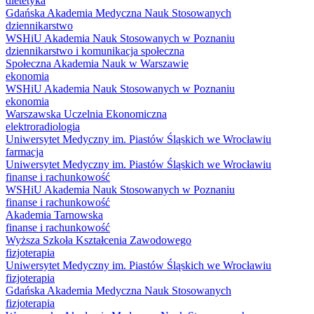
dietetyka
Gdańska Akademia Medyczna Nauk Stosowanych
dziennikarstwo
WSHiU Akademia Nauk Stosowanych w Poznaniu
dziennikarstwo i komunikacja społeczna
Społeczna Akademia Nauk w Warszawie
ekonomia
WSHiU Akademia Nauk Stosowanych w Poznaniu
ekonomia
Warszawska Uczelnia Ekonomiczna
elektroradiologia
Uniwersytet Medyczny im. Piastów Śląskich we Wrocławiu
farmacja
Uniwersytet Medyczny im. Piastów Śląskich we Wrocławiu
finanse i rachunkowość
WSHiU Akademia Nauk Stosowanych w Poznaniu
finanse i rachunkowość
Akademia Tarnowska
finanse i rachunkowość
Wyższa Szkoła Kształcenia Zawodowego
fizjoterapia
Uniwersytet Medyczny im. Piastów Śląskich we Wrocławiu
fizjoterapia
Gdańska Akademia Medyczna Nauk Stosowanych
fizjoterapia