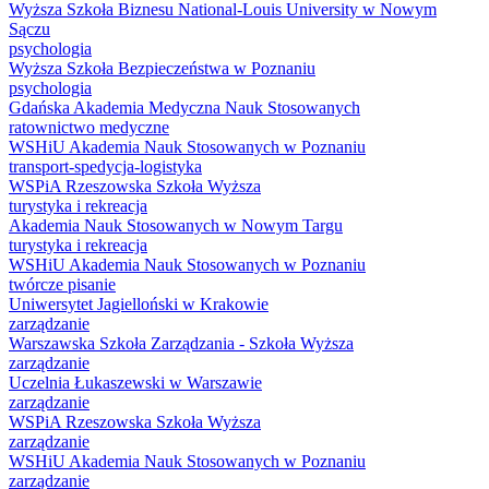
Wyższa Szkoła Biznesu National-Louis University w Nowym
Sączu
psychologia
Wyższa Szkoła Bezpieczeństwa w Poznaniu
psychologia
Gdańska Akademia Medyczna Nauk Stosowanych
ratownictwo medyczne
WSHiU Akademia Nauk Stosowanych w Poznaniu
transport-spedycja-logistyka
WSPiA Rzeszowska Szkoła Wyższa
turystyka i rekreacja
Akademia Nauk Stosowanych w Nowym Targu
turystyka i rekreacja
WSHiU Akademia Nauk Stosowanych w Poznaniu
twórcze pisanie
Uniwersytet Jagielloński w Krakowie
zarządzanie
Warszawska Szkoła Zarządzania - Szkoła Wyższa
zarządzanie
Uczelnia Łukaszewski w Warszawie
zarządzanie
WSPiA Rzeszowska Szkoła Wyższa
zarządzanie
WSHiU Akademia Nauk Stosowanych w Poznaniu
zarządzanie