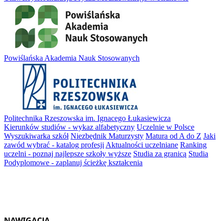
Powiślańska Akademia Nauk Stosowanych
Politechnika Rzeszowska im. Ignacego Łukasiewicza
Kierunków studiów - wykaz alfabetyczny
Uczelnie w Polsce
Wyszukiwarka szkół
Niezbędnik Maturzysty
Matura od A do Z
Jaki
zawód wybrać - katalog profesji
Aktualności uczelniane
Ranking
uczelni - poznaj najlepsze szkoły wyższe
Studia za granicą
Studia
Podyplomowe - zaplanuj ścieżkę kształcenia
NAWIGACJA