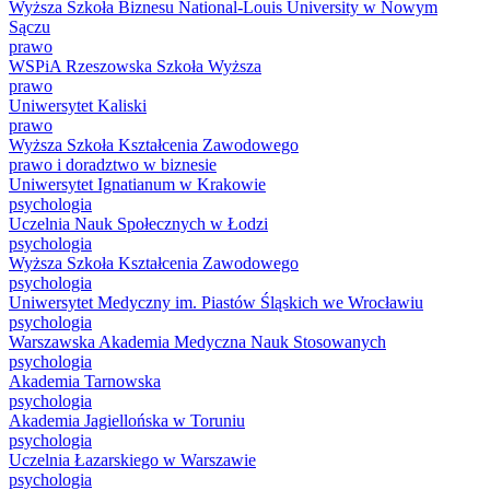
Wyższa Szkoła Biznesu National-Louis University w Nowym
Sączu
prawo
WSPiA Rzeszowska Szkoła Wyższa
prawo
Uniwersytet Kaliski
prawo
Wyższa Szkoła Kształcenia Zawodowego
prawo i doradztwo w biznesie
Uniwersytet Ignatianum w Krakowie
psychologia
Uczelnia Nauk Społecznych w Łodzi
psychologia
Wyższa Szkoła Kształcenia Zawodowego
psychologia
Uniwersytet Medyczny im. Piastów Śląskich we Wrocławiu
psychologia
Warszawska Akademia Medyczna Nauk Stosowanych
psychologia
Akademia Tarnowska
psychologia
Akademia Jagiellońska w Toruniu
psychologia
Uczelnia Łazarskiego w Warszawie
psychologia