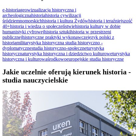
e-historia
geowizualizacja historyczna i
archeologiczna
historia
historia cywilizacji
śródziemnomorskich
historia i kultura Żydów
historia i teraźniejszość
40+
historia i wiedza o społeczeństwie
historia kultury w dobie
humanistyki cyfrowej
historia sztuki
historia w przestrzeni
publicznej
historyczne praktyki wykonawcze
język polski z
historią
militarystyka historyczna
studia historyczno -
dyplomatyczne
studia historyczno-społeczne
turystyka
historyczna
turystyka historyczna i dziedzictwo kulturowe
turystyka
historyczna i kulturowa
środkowoeuropejskie studia historyczne
Jakie uczelnie oferują kierunek historia -
studia nauczycielskie