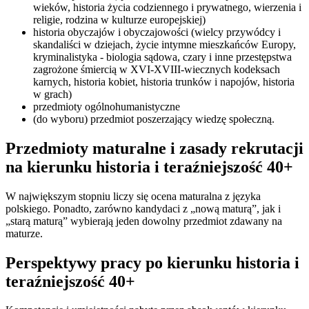
wieków, historia życia codziennego i prywatnego, wierzenia i
religie, rodzina w kulturze europejskiej)
historia obyczajów i obyczajowości (wielcy przywódcy i
skandaliści w dziejach, życie intymne mieszkańców Europy,
kryminalistyka - biologia sądowa, czary i inne przestępstwa
zagrożone śmiercią w XVI-XVIII-wiecznych kodeksach
karnych, historia kobiet, historia trunków i napojów, historia
w grach)
przedmioty ogólnohumanistyczne
(do wyboru) przedmiot poszerzający wiedzę społeczną.
Przedmioty maturalne i zasady rekrutacji
na kierunku historia i teraźniejszość 40+
W największym stopniu liczy się ocena maturalna z języka
polskiego. Ponadto, zarówno kandydaci z „nową maturą”, jak i
„starą maturą” wybierają jeden dowolny przedmiot zdawany na
maturze.
Perspektywy pracy po kierunku historia i
teraźniejszość 40+