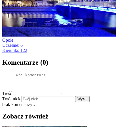
Opole
Uczelnie: 6
Kierunki: 122
Komentarze (0)
Treść
Twój nick
Wyślij
brak komentarzy…
Zobacz również