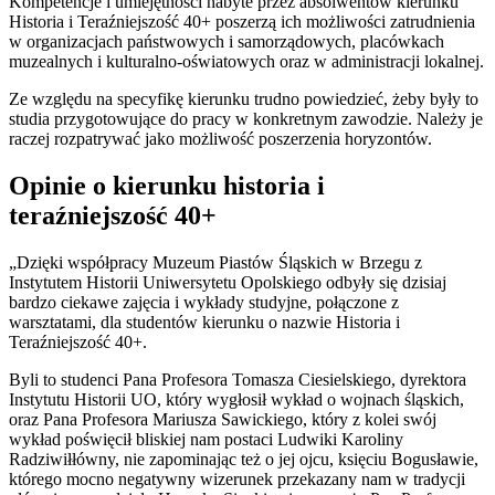
Kompetencje i umiejętności nabyte przez absolwentów kierunku
Historia i Teraźniejszość 40+ poszerzą ich możliwości zatrudnienia
w organizacjach państwowych i samorządowych, placówkach
muzealnych i kulturalno-oświatowych oraz w administracji lokalnej.
Ze względu na specyfikę kierunku trudno powiedzieć, żeby były to
studia przygotowujące do pracy w konkretnym zawodzie. Należy je
raczej rozpatrywać jako możliwość poszerzenia horyzontów.
Opinie o kierunku historia i
teraźniejszość 40+
„Dzięki współpracy Muzeum Piastów Śląskich w Brzegu z
Instytutem Historii Uniwersytetu Opolskiego odbyły się dzisiaj
bardzo ciekawe zajęcia i wykłady studyjne, połączone z
warsztatami, dla studentów kierunku o nazwie Historia i
Teraźniejszość 40+.
Byli to studenci Pana Profesora Tomasza Ciesielskiego, dyrektora
Instytutu Historii UO, który wygłosił wykład o wojnach śląskich,
oraz Pana Profesora Mariusza Sawickiego, który z kolei swój
wykład poświęcił bliskiej nam postaci Ludwiki Karoliny
Radziwiłłówny, nie zapominając też o jej ojcu, księciu Bogusławie,
którego mocno negatywny wizerunek przekazany nam w tradycji