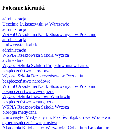
Polecane kierunki
administracja
Uczelnia Łukaszewski w Warszawie
administracja
WSHiU Akademia Nauk Stosowanych w Poznaniu
administracja
Uniwersytet Kaliski
administracja
WSPiA Rzeszowska Szkoła Wyższa
architektura
Wyższa Szkoła Sztuki i Projektowania w Łodzi
bezpieczeństwo narodowe
Wyższa Szkoła Bezpieczeństwa w Poznaniu
bezpieczeństwo narodowe
WSHiU Akademia Nauk Stosowanych w Poznaniu
bezpieczeństwo wewnętrzne
Wyższa Szkoła Prawa we Wrocławiu
bezpieczeństwo wewnętrzne
WSPiA Rzeszowska Szkoła Wyższa
biologia medyczna
Uniwersytet Medyczny im. Piastów Śląskich we Wrocławiu
cyberbezpieczeństwo państwa
Akademia Katolicka w Warszawie, Collegium Bobolanum