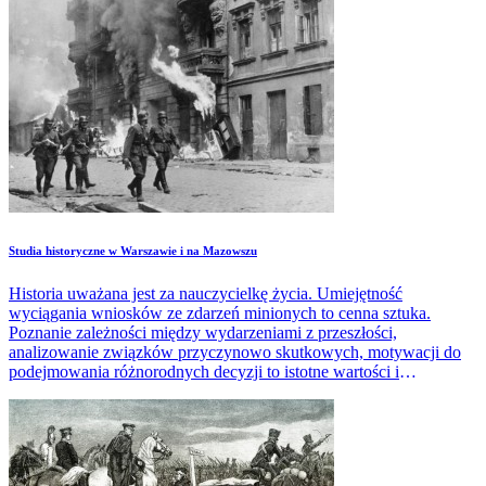
Studia historyczne w Warszawie i na Mazowszu
Historia uważana jest za nauczycielkę życia. Umiejętność
wyciągania wniosków ze zdarzeń minionych to cenna sztuka.
Poznanie zależności między wydarzeniami z przeszłości,
analizowanie związków przyczynowo skutkowych, motywacji do
podejmowania różnorodnych decyzji to istotne wartości i
kompetencje przydatne w wielu sytuacjach życiowych i
zawodowych.