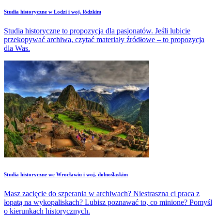
Studia historyczne w Łodzi i woj. łódzkim
Studia historyczne to propozycja dla pasjonatów. Jeśli lubicie
przekopywać archiwa, czytać materiały źródłowe – to propozycja
dla Was.
Studia historyczne we Wrocławiu i woj. dolnośląskim
Masz zacięcie do szperania w archiwach? Niestraszna ci praca z
łopatą na wykopaliskach? Lubisz poznawać to, co minione? Pomyśl
o kierunkach historycznych.