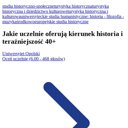
studia historyczno-społeczne
turystyka historyczna
turystyka
historyczna i dziedzictwo kulturowe
turystyka historyczna i
kulturowa
uniwersyteckie studia humanistyczne: historia - filozofia -
muzyka
środkowoeuropejskie studia historyczne
Jakie uczelnie oferują kierunek historia i
teraźniejszość 40+
Uniwersytet Opolski
Oceń uczelnię (6.00 - 468 głosów)