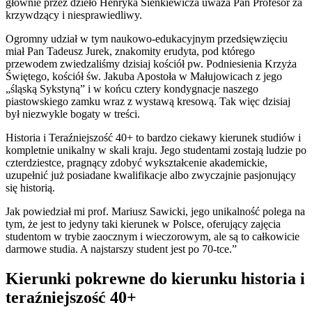
głównie przez dzieło Henryka Sienkiewicza uważa Pan Profesor za
krzywdzący i niesprawiedliwy.
Ogromny udział w tym naukowo-edukacyjnym przedsięwzięciu
miał Pan Tadeusz Jurek, znakomity erudyta, pod którego
przewodem zwiedzaliśmy dzisiaj kościół pw. Podniesienia Krzyża
Świętego, kościół św. Jakuba Apostoła w Małujowicach z jego
„śląską Sykstyną” i w końcu cztery kondygnacje naszego
piastowskiego zamku wraz z wystawą kresową. Tak więc dzisiaj
był niezwykle bogaty w treści.
Historia i Teraźniejszość 40+ to bardzo ciekawy kierunek studiów i
kompletnie unikalny w skali kraju. Jego studentami zostają ludzie po
czterdziestce, pragnący zdobyć wykształcenie akademickie,
uzupełnić już posiadane kwalifikacje albo zwyczajnie pasjonujący
się historią.
Jak powiedział mi prof. Mariusz Sawicki, jego unikalność polega na
tym, że jest to jedyny taki kierunek w Polsce, oferujący zajęcia
studentom w trybie zaocznym i wieczorowym, ale są to całkowicie
darmowe studia. A najstarszy student jest po 70-tce.”
Kierunki pokrewne do kierunku historia i
teraźniejszość 40+