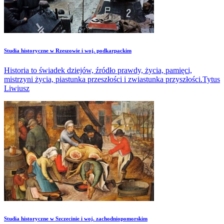
Studia historyczne w Rzeszowie i woj. podkarpackim
Historia to świadek dziejów, źródło prawdy, życia, pamięci,
mistrzyni życia, piastunka przeszłości i zwiastunka przyszłości.Tytus
Liwiusz
Studia historyczne w Szczecinie i woj. zachodniopomorskim