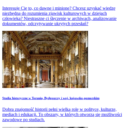
Interesuje Cię to, co dawne i minione? Chcesz uzyskać wiedzę
niezbędną do rozumienia zjawisk kulturowych w dziejach
człowieka? Niestraszne ci ślęczenie w archiwach, analizowanie
dokumentów, odczytywanie ukrytych przesłań?
Studia historyczne w Toruniu, Bydgoszczy i woj. kujawsko-pomorskim
Dobra znajomość historii pełni wielką rolę w polityce, kulturze,
mediach i edukacji. To obszary, w których otworzą się możliwości
zawodowe po studiach.