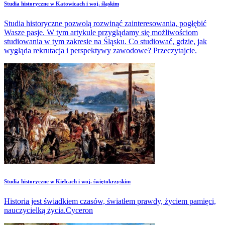
Studia historyczne w Katowicach i woj. śląskim
Studia historyczne pozwolą rozwinąć zainteresowania, pogłębić
Wasze pasje. W tym artykule przyglądamy się możliwościom
studiowania w tym zakresie na Śląsku. Co studiować, gdzie, jak
wygląda rekrutacja i perspektywy zawodowe? Przeczytajcie.
Studia historyczne w Kielcach i woj. świętokrzyskim
Historia jest świadkiem czasów, światłem prawdy, życiem pamięci,
nauczycielką życia.Cyceron