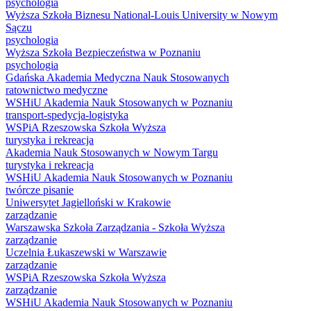
psychologia
Wyższa Szkoła Biznesu National-Louis University w Nowym
Sączu
psychologia
Wyższa Szkoła Bezpieczeństwa w Poznaniu
psychologia
Gdańska Akademia Medyczna Nauk Stosowanych
ratownictwo medyczne
WSHiU Akademia Nauk Stosowanych w Poznaniu
transport-spedycja-logistyka
WSPiA Rzeszowska Szkoła Wyższa
turystyka i rekreacja
Akademia Nauk Stosowanych w Nowym Targu
turystyka i rekreacja
WSHiU Akademia Nauk Stosowanych w Poznaniu
twórcze pisanie
Uniwersytet Jagielloński w Krakowie
zarządzanie
Warszawska Szkoła Zarządzania - Szkoła Wyższa
zarządzanie
Uczelnia Łukaszewski w Warszawie
zarządzanie
WSPiA Rzeszowska Szkoła Wyższa
zarządzanie
WSHiU Akademia Nauk Stosowanych w Poznaniu