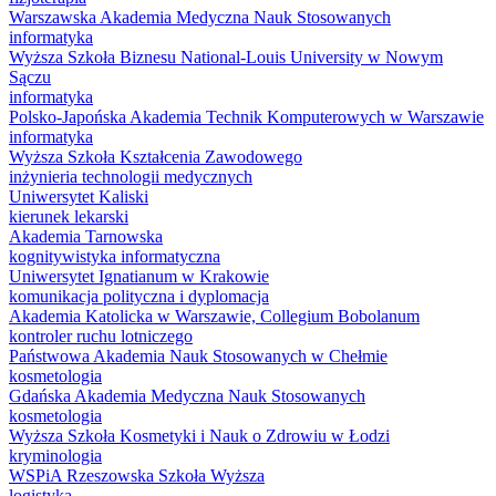
Warszawska Akademia Medyczna Nauk Stosowanych
informatyka
Wyższa Szkoła Biznesu National-Louis University w Nowym
Sączu
informatyka
Polsko-Japońska Akademia Technik Komputerowych w Warszawie
informatyka
Wyższa Szkoła Kształcenia Zawodowego
inżynieria technologii medycznych
Uniwersytet Kaliski
kierunek lekarski
Akademia Tarnowska
kognitywistyka informatyczna
Uniwersytet Ignatianum w Krakowie
komunikacja polityczna i dyplomacja
Akademia Katolicka w Warszawie, Collegium Bobolanum
kontroler ruchu lotniczego
Państwowa Akademia Nauk Stosowanych w Chełmie
kosmetologia
Gdańska Akademia Medyczna Nauk Stosowanych
kosmetologia
Wyższa Szkoła Kosmetyki i Nauk o Zdrowiu w Łodzi
kryminologia
WSPiA Rzeszowska Szkoła Wyższa
logistyka