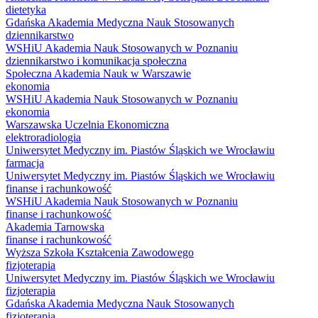
dietetyka
Gdańska Akademia Medyczna Nauk Stosowanych
dziennikarstwo
WSHiU Akademia Nauk Stosowanych w Poznaniu
dziennikarstwo i komunikacja społeczna
Społeczna Akademia Nauk w Warszawie
ekonomia
WSHiU Akademia Nauk Stosowanych w Poznaniu
ekonomia
Warszawska Uczelnia Ekonomiczna
elektroradiologia
Uniwersytet Medyczny im. Piastów Śląskich we Wrocławiu
farmacja
Uniwersytet Medyczny im. Piastów Śląskich we Wrocławiu
finanse i rachunkowość
WSHiU Akademia Nauk Stosowanych w Poznaniu
finanse i rachunkowość
Akademia Tarnowska
finanse i rachunkowość
Wyższa Szkoła Kształcenia Zawodowego
fizjoterapia
Uniwersytet Medyczny im. Piastów Śląskich we Wrocławiu
fizjoterapia
Gdańska Akademia Medyczna Nauk Stosowanych
fizjoterapia