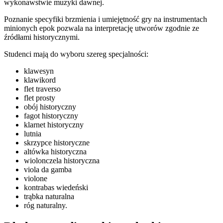
wykonawstwie muzyki dawnej.
Poznanie specyfiki brzmienia i umiejętność gry na instrumentach
minionych epok pozwala na interpretację utworów zgodnie ze
źródłami historycznymi.
Studenci mają do wyboru szereg specjalności:
klawesyn
klawikord
flet traverso
flet prosty
obój historyczny
fagot historyczny
klarnet historyczny
lutnia
skrzypce historyczne
altówka historyczna
wiolonczela historyczna
viola da gamba
violone
kontrabas wiedeński
trąbka naturalna
róg naturalny.