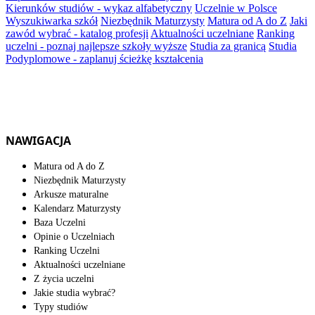
Kierunków studiów - wykaz alfabetyczny
Uczelnie w Polsce
Wyszukiwarka szkół
Niezbędnik Maturzysty
Matura od A do Z
Jaki
zawód wybrać - katalog profesji
Aktualności uczelniane
Ranking
uczelni - poznaj najlepsze szkoły wyższe
Studia za granicą
Studia
Podyplomowe - zaplanuj ścieżkę kształcenia
NAWIGACJA
Matura od A do Z
Niezbędnik Maturzysty
Arkusze maturalne
Kalendarz Maturzysty
Baza Uczelni
Opinie o Uczelniach
Ranking Uczelni
Aktualności uczelniane
Z życia uczelni
Jakie studia wybrać?
Typy studiów