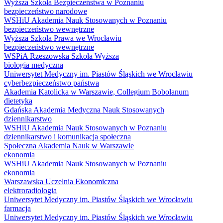
Wyższa Szkoła Bezpieczeństwa w Poznaniu
bezpieczeństwo narodowe
WSHiU Akademia Nauk Stosowanych w Poznaniu
bezpieczeństwo wewnętrzne
Wyższa Szkoła Prawa we Wrocławiu
bezpieczeństwo wewnętrzne
WSPiA Rzeszowska Szkoła Wyższa
biologia medyczna
Uniwersytet Medyczny im. Piastów Śląskich we Wrocławiu
cyberbezpieczeństwo państwa
Akademia Katolicka w Warszawie, Collegium Bobolanum
dietetyka
Gdańska Akademia Medyczna Nauk Stosowanych
dziennikarstwo
WSHiU Akademia Nauk Stosowanych w Poznaniu
dziennikarstwo i komunikacja społeczna
Społeczna Akademia Nauk w Warszawie
ekonomia
WSHiU Akademia Nauk Stosowanych w Poznaniu
ekonomia
Warszawska Uczelnia Ekonomiczna
elektroradiologia
Uniwersytet Medyczny im. Piastów Śląskich we Wrocławiu
farmacja
Uniwersytet Medyczny im. Piastów Śląskich we Wrocławiu