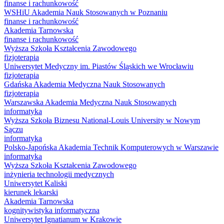
finanse i rachunkowość
WSHiU Akademia Nauk Stosowanych w Poznaniu
finanse i rachunkowość
Akademia Tarnowska
finanse i rachunkowość
Wyższa Szkoła Kształcenia Zawodowego
fizjoterapia
Uniwersytet Medyczny im. Piastów Śląskich we Wrocławiu
fizjoterapia
Gdańska Akademia Medyczna Nauk Stosowanych
fizjoterapia
Warszawska Akademia Medyczna Nauk Stosowanych
informatyka
Wyższa Szkoła Biznesu National-Louis University w Nowym
Sączu
informatyka
Polsko-Japońska Akademia Technik Komputerowych w Warszawie
informatyka
Wyższa Szkoła Kształcenia Zawodowego
inżynieria technologii medycznych
Uniwersytet Kaliski
kierunek lekarski
Akademia Tarnowska
kognitywistyka informatyczna
Uniwersytet Ignatianum w Krakowie