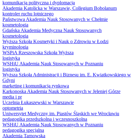
komunikacja polityczna i dyplomacja
Akademia Katolicka w Warszawie, Collegium Bobolanum
kontroler ruchu lotniczego
Państwowa Akademia Nauk Stosowanych w Chełmie
kosmetologia
Gdańska Akademia Medyczna Nauk Stosowanych
kosmetologia
Wyższa Szkoła Kosmetyki i Nauk o Zdrowiu w Łodzi
kryminologia
WSPiA Rzeszowska Szkoła Wyższa
logistyka
WSHiU Akademia Nauk Stosowanych w Poznaniu
logistyka
Wyższa Szkoła Administracji i Biznesu im. E. Kwiatkowskiego w
Gdyni
marketing i komunikacja rynkowa
Karkonoska Akademia Nauk Stosowanych w Jeleniej Górze
media i pr
Uczelnia Łukaszewski w Warszawie
optometria
Uniwersytet Medyczny im. Piastów Śląskich we Wrocławiu
pedagogika przedszkolna i wczesnoszkolna
WSHiU Akademia Nauk Stosowanych w Poznaniu
pedagogika specjalna
Akademia Tarnowska