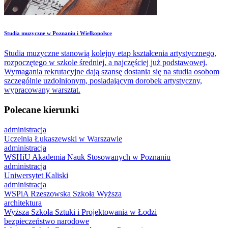
Studia muzyczne w Poznaniu i Wielkopolsce
Studia muzyczne stanowią kolejny etap kształcenia artystycznego,
rozpoczętego w szkole średniej, a najczęściej już podstawowej.
Wymagania rekrutacyjne dają szansę dostania się na studia osobom
szczególnie uzdolnionym, posiadającym dorobek artystyczny,
wypracowany warsztat.
Polecane kierunki
administracja
Uczelnia Łukaszewski w Warszawie
administracja
WSHiU Akademia Nauk Stosowanych w Poznaniu
administracja
Uniwersytet Kaliski
administracja
WSPiA Rzeszowska Szkoła Wyższa
architektura
Wyższa Szkoła Sztuki i Projektowania w Łodzi
bezpieczeństwo narodowe