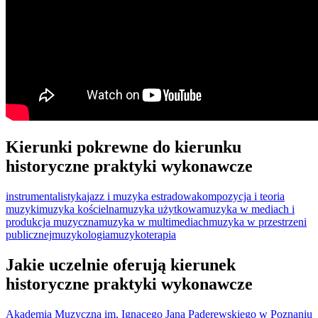
Kierunki pokrewne do kierunku
historyczne praktyki wykonawcze
instrumentalistyka
jazz i muzyka estradowa
kompozycja i teoria
muzyki
muzyka kościelna
muzyka użytkowa
muzyka w mediach i
produkcja muzyczna
muzyka w multimediach
muzyka w przestrzeni
publicznej
muzykologia
muzykoterapia
Jakie uczelnie oferują kierunek
historyczne praktyki wykonawcze
Akademia Muzyczna im. Ignacego Jana Paderewskiego w Poznaniu