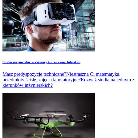
Studia inżynierskie w Zielonej Górze i woj. lubuskim
Masz predyspozycje techniczne?Niestraszna Ci matematyka,
przedmioty ścisłe, zajęcia laboratoryjne?Rozważ studia na jednym z
kierunków inżynierskich?