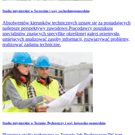
Studia inżynierskie w Szczecinie i woj. zachodniopomorskim
Absolwentów kierunków technicznych uznaje się za posiadających
najlepsze perspektywy zawodowe.Pracodawcy poszukują
specjalistów znających specyfikę określonej gałęzi przemysłu,
umiejących analizować zasoby informacji, rozwiązywać problemy,
realizować zadania techniczne.
Studia inżynierskie w Toruniu, Bydgoszczy i woj. kujawsko-pomorskim
Planujesz studia techniczne w Toruniu lub Bydgoszczy?W tym