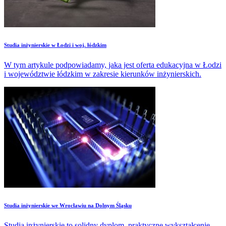
Studia inżynierskie w Łodzi i woj. łódzkim
W tym artykule podpowiadamy, jaka jest oferta edukacyjna w Łodzi
i województwie łódzkim w zakresie kierunków inżynierskich.
Studia inżynierskie we Wrocławiu na Dolnym Śląsku
Studia inżynierskie to solidny dyplom, praktyczne wykształcenie,