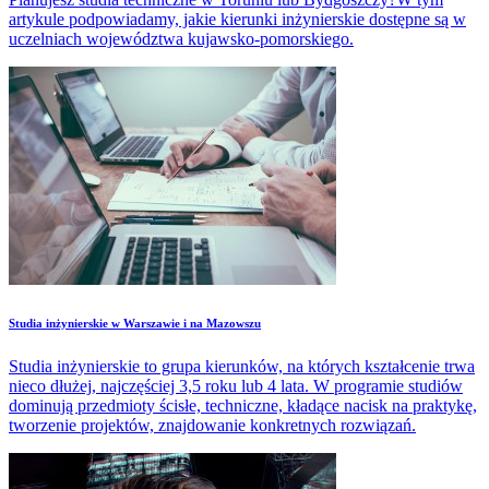
artykule podpowiadamy, jakie kierunki inżynierskie dostępne są w
uczelniach województwa kujawsko-pomorskiego.
Studia inżynierskie w Warszawie i na Mazowszu
Studia inżynierskie to grupa kierunków, na których kształcenie trwa
nieco dłużej, najczęściej 3,5 roku lub 4 lata. W programie studiów
dominują przedmioty ścisłe, techniczne, kładące nacisk na praktykę,
tworzenie projektów, znajdowanie konkretnych rozwiązań.