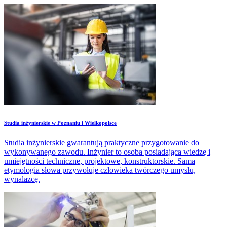
Studia inżynierskie w Poznaniu i Wielkopolsce
Studia inżynierskie gwarantują praktyczne przygotowanie do
wykonywanego zawodu. Inżynier to osoba posiadająca wiedzę i
umiejętności techniczne, projektowe, konstruktorskie. Sama
etymologia słowa przywołuje człowieka twórczego umysłu,
wynalazcę.