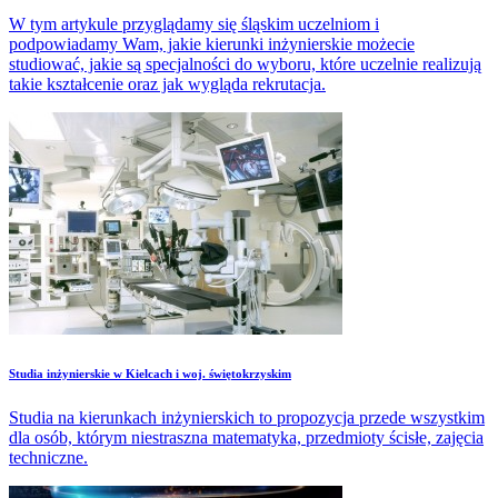
W tym artykule przyglądamy się śląskim uczelniom i
podpowiadamy Wam, jakie kierunki inżynierskie możecie
studiować, jakie są specjalności do wyboru, które uczelnie realizują
takie kształcenie oraz jak wygląda rekrutacja.
Studia inżynierskie w Kielcach i woj. świętokrzyskim
Studia na kierunkach inżynierskich to propozycja przede wszystkim
dla osób, którym niestraszna matematyka, przedmioty ścisłe, zajęcia
techniczne.