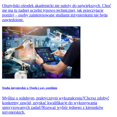
Olsztyński ośrodek akademicki nie należy do największych. Choć
nie ma tu żadnej uczelni typowo technicznej, jak przeczytacie
poniżej – osoby zainteresowane studiami inżynierskimi nie będą
zawiedzione.
Studia inżynierskie w Opolu i woj. opolskim
Myślisz o solidnym, praktycznym wykształceniu?Chcesz zdobyć
konkretny zawód, uzyskać kwalifikacje do wykonywania
sprecyzowanych zadań?Rozważ wybór jednego z kierunków
inżynierskich.