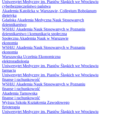
Uniwersytet Medyczny im. Piastów Śląskich we Wrocławiu
cyberbezpieczeństwo państwa
Akademia Katolicka w Warszawie, Collegium Bobolanum
dietetyka
Gdańska Akademia Medyczna Nauk Stosowanych
dziennikarstwo
WSHiU Akademia Nauk Stosowanych w Poznaniu
dziennikarstwo i komunikacja społeczna
Społeczna Akademia Nauk w Warszawie
ekonomia
WSHiU Akademia Nauk Stosowanych w Poznaniu
ekonomia
Warszawska Uczelnia Ekonomiczna
elektroradiologia
Uniwersytet Medyczny im. Piastów Śląskich we Wrocławiu
farmacja
Uniwersytet Medyczny im. Piastów Śląskich we Wrocławiu
finanse i rachunkowość
WSHiU Akademia Nauk Stosowanych w Poznaniu
finanse i rachunkowość
Akademia Tarnowska
finanse i rachunkowość
Wyższa Szkoła Kształcenia Zawodowego
fizjoterapia
Uniwersytet Medyczny im. Piastów Śląskich we Wrocławiu