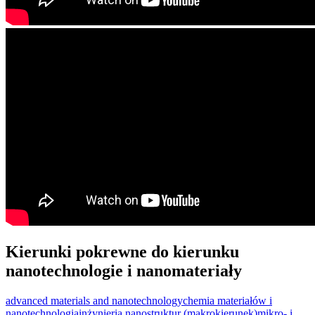
Kierunki pokrewne do kierunku
nanotechnologie i nanomateriały
advanced materials and nanotechnology
chemia materiałów i
nanotechnologia
inżynieria nanostruktur (makrokierunek)
mikro- i