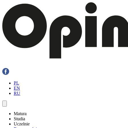
PL
EN
RU
Matura
Studia
Uczelnie