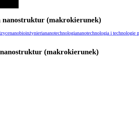
a nanostruktur (makrokierunek)
izyce
nanobioinżynieria
nanotechnologia
nanotechnologia i technologie
a nanostruktur (makrokierunek)