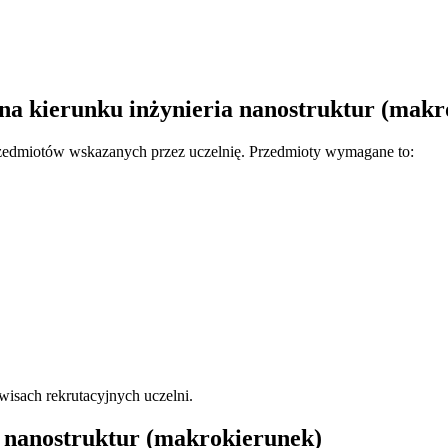
 na kierunku inżynieria nanostruktur (mak
rzedmiotów wskazanych przez uczelnię. Przedmioty wymagane to:
isach rekrutacyjnych uczelni.
a nanostruktur (makrokierunek)