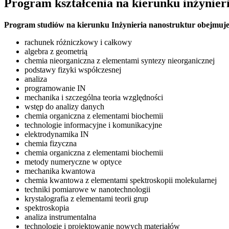
Program kształcenia na kierunku inżynier
Program studiów na kierunku Inżynieria nanostruktur obejmuje 
rachunek różniczkowy i całkowy
algebra z geometrią
chemia nieorganiczna z elementami syntezy nieorganicznej
podstawy fizyki współczesnej
analiza
programowanie IN
mechanika i szczególna teoria względności
wstęp do analizy danych
chemia organiczna z elementami biochemii
technologie informacyjne i komunikacyjne
elektrodynamika IN
chemia fizyczna
chemia organiczna z elementami biochemii
metody numeryczne w optyce
mechanika kwantowa
chemia kwantowa z elementami spektroskopii molekularnej
techniki pomiarowe w nanotechnologii
krystalografia z elementami teorii grup
spektroskopia
analiza instrumentalna
technologie i projektowanie nowych materiałów