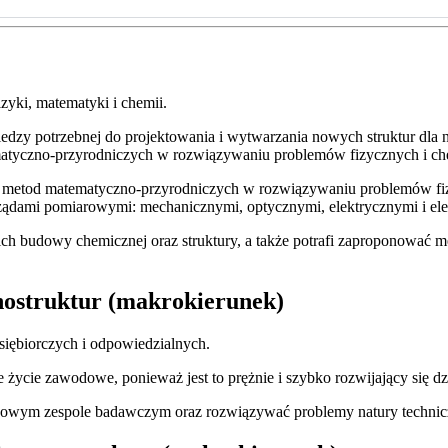
izyki, matematyki i chemii.
zy potrzebnej do projektowania i wytwarzania nowych struktur dla na
atyczno-przyrodniczych w rozwiązywaniu problemów fizycznych i che
a metod matematyczno-przyrodniczych w rozwiązywaniu problemów fiz
rządami pomiarowymi: mechanicznymi, optycznymi, elektrycznymi i ele
ch budowy chemicznej oraz struktury, a także potrafi zaproponować m
anostruktur (makrokierunek)
siębiorczych i odpowiedzialnych.
ycie zawodowe, ponieważ jest to prężnie i szybko rozwijający się dzia
owym zespole badawczym oraz rozwiązywać problemy natury techniczn