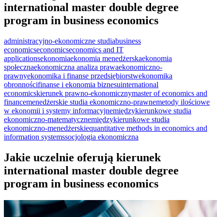
international master double degree
program in business economics
administracyjno-ekonomiczne studia
business
economics
economics
economics and IT
applications
ekonomia
ekonomia menedżerska
ekonomia
społeczna
ekonomiczna analiza prawa
ekonomiczno-
prawny
ekonomika i finanse przedsiębiorstw
ekonomika
obronności
finanse i ekonomia biznesu
international
economics
kierunek prawno-ekonomiczny
master of economics and
finance
menedżerskie studia ekonomiczno-prawne
metody ilościowe
w ekonomii i systemy informacyjne
międzykierunkowe studia
ekonomiczno-matematyczne
międzykierunkowe studia
ekonomiczno-menedżerskie
quantitative methods in economics and
information systems
socjologia ekonomiczna
Jakie uczelnie oferują kierunek
international master double degree
program in business economics