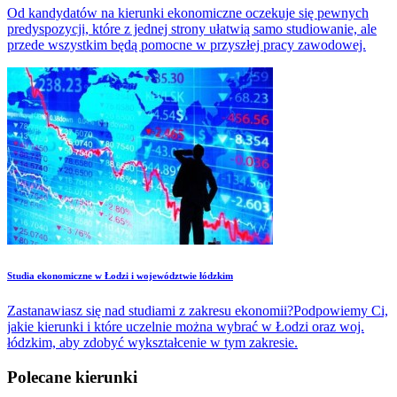
Od kandydatów na kierunki ekonomiczne oczekuje się pewnych
predyspozycji, które z jednej strony ułatwią samo studiowanie, ale
przede wszystkim będą pomocne w przyszłej pracy zawodowej.
Studia ekonomiczne w Łodzi i województwie łódzkim
Zastanawiasz się nad studiami z zakresu ekonomii?Podpowiemy Ci,
jakie kierunki i które uczelnie można wybrać w Łodzi oraz woj.
łódzkim, aby zdobyć wykształcenie w tym zakresie.
Polecane kierunki