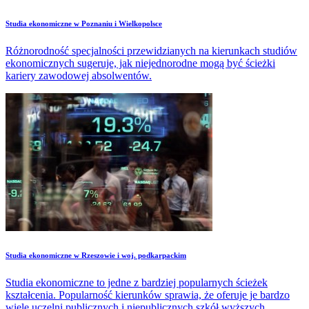
Studia ekonomiczne w Poznaniu i Wielkopolsce
Różnorodność specjalności przewidzianych na kierunkach studiów
ekonomicznych sugeruje, jak niejednorodne mogą być ścieżki
kariery zawodowej absolwentów.
Studia ekonomiczne w Rzeszowie i woj. podkarpackim
Studia ekonomiczne to jedne z bardziej popularnych ścieżek
kształcenia. Popularność kierunków sprawia, że oferuje je bardzo
wiele uczelni publicznych i niepublicznych szkół wyższych.