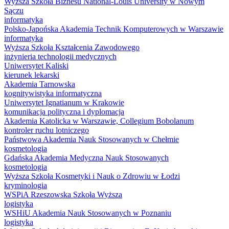
Wyższa Szkoła Biznesu National-Louis University w Nowym
Sączu
informatyka
Polsko-Japońska Akademia Technik Komputerowych w Warszawie
informatyka
Wyższa Szkoła Kształcenia Zawodowego
inżynieria technologii medycznych
Uniwersytet Kaliski
kierunek lekarski
Akademia Tarnowska
kognitywistyka informatyczna
Uniwersytet Ignatianum w Krakowie
komunikacja polityczna i dyplomacja
Akademia Katolicka w Warszawie, Collegium Bobolanum
kontroler ruchu lotniczego
Państwowa Akademia Nauk Stosowanych w Chełmie
kosmetologia
Gdańska Akademia Medyczna Nauk Stosowanych
kosmetologia
Wyższa Szkoła Kosmetyki i Nauk o Zdrowiu w Łodzi
kryminologia
WSPiA Rzeszowska Szkoła Wyższa
logistyka
WSHiU Akademia Nauk Stosowanych w Poznaniu
logistyka