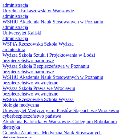
administracja
Uczelnia Łukaszewski w Warszawie
administracja
WSHiU Akademia Nauk Stosowanych w Poznaniu
administracja
Uniwersytet Kaliski
administracja
WSPiA Rzeszowska Szkoła Wyższa
architektura
Wyższa Szkoła Sztuki i Projektowania w Łodzi
bezpieczeństwo narodowe
Wyższa Szkoła Bezpieczeństwa w Poznaniu
bezpieczeństwo narodowe
WSHiU Akademia Nauk Stosowanych w Poznaniu
bezpieczeństwo wewnętrzne
Wyższa Szkoła Prawa we Wrocławiu
bezpieczeństwo wewnętrzne
WSPiA Rzeszowska Szkoła Wyższa
biologia medyczna
Uniwersytet Medyczny im. Piastów Śląskich we Wrocławiu
cyberbezpieczeństwo państwa
Akademia Katolicka w Warszawie, Collegium Bobolanum
dietetyka
Gdańska Akademia Medyczna Nauk Stosowanych