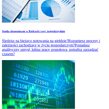
Studia ekonomiczne w Kielcach i woj. świętokrzyskim
Śledzisz na bieżąco notowania na giełdzie?Rozumiesz procesy i
zależności zachodzące w życiu gospodarczym?Posiadasz
analityczny umysł, lubisz pracę zespołową, potrafisz zarządzać
czasem?