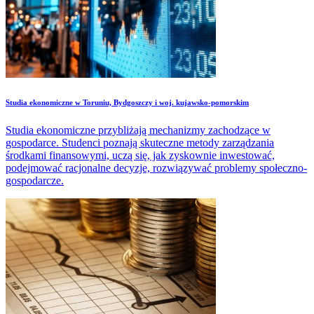
Studia ekonomiczne w Toruniu, Bydgoszczy i woj. kujawsko-pomorskim
Studia ekonomiczne przybliżają mechanizmy zachodzące w
gospodarce. Studenci poznają skuteczne metody zarządzania
środkami finansowymi, uczą się, jak zyskownie inwestować,
podejmować racjonalne decyzje, rozwiązywać problemy społeczno-
gospodarcze.