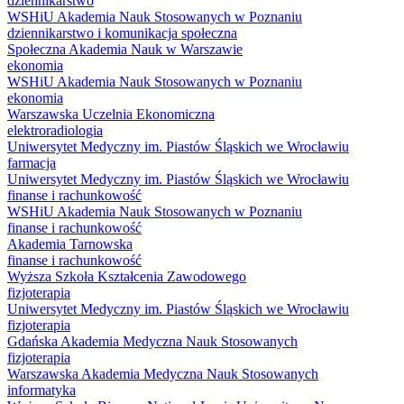
dziennikarstwo
WSHiU Akademia Nauk Stosowanych w Poznaniu
dziennikarstwo i komunikacja społeczna
Społeczna Akademia Nauk w Warszawie
ekonomia
WSHiU Akademia Nauk Stosowanych w Poznaniu
ekonomia
Warszawska Uczelnia Ekonomiczna
elektroradiologia
Uniwersytet Medyczny im. Piastów Śląskich we Wrocławiu
farmacja
Uniwersytet Medyczny im. Piastów Śląskich we Wrocławiu
finanse i rachunkowość
WSHiU Akademia Nauk Stosowanych w Poznaniu
finanse i rachunkowość
Akademia Tarnowska
finanse i rachunkowość
Wyższa Szkoła Kształcenia Zawodowego
fizjoterapia
Uniwersytet Medyczny im. Piastów Śląskich we Wrocławiu
fizjoterapia
Gdańska Akademia Medyczna Nauk Stosowanych
fizjoterapia
Warszawska Akademia Medyczna Nauk Stosowanych
informatyka