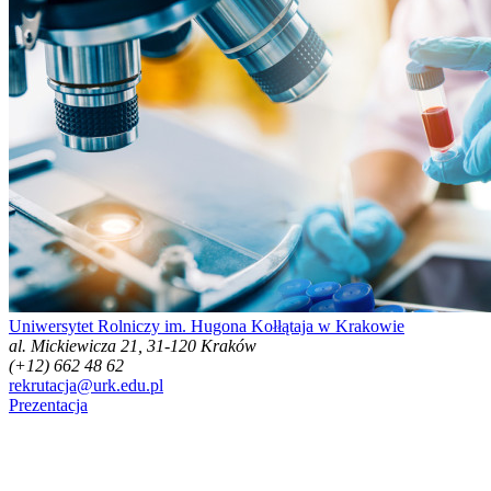
Uniwersytet Rolniczy im. Hugona Kołłątaja w Krakowie
al. Mickiewicza 21, 31-120 Kraków
(+12) 662 48 62
rekrutacja@urk.edu.pl
Prezentacja