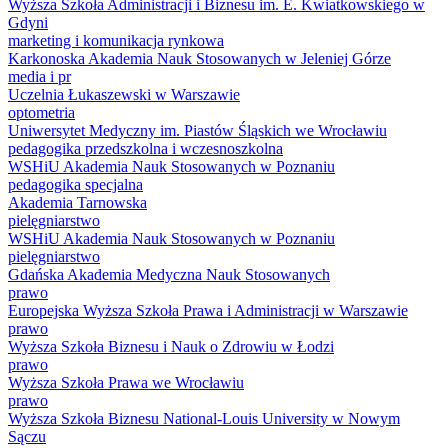
Wyższa Szkoła Administracji i Biznesu im. E. Kwiatkowskiego w
Gdyni
marketing i komunikacja rynkowa
Karkonoska Akademia Nauk Stosowanych w Jeleniej Górze
media i pr
Uczelnia Łukaszewski w Warszawie
optometria
Uniwersytet Medyczny im. Piastów Śląskich we Wrocławiu
pedagogika przedszkolna i wczesnoszkolna
WSHiU Akademia Nauk Stosowanych w Poznaniu
pedagogika specjalna
Akademia Tarnowska
pielęgniarstwo
WSHiU Akademia Nauk Stosowanych w Poznaniu
pielęgniarstwo
Gdańska Akademia Medyczna Nauk Stosowanych
prawo
Europejska Wyższa Szkoła Prawa i Administracji w Warszawie
prawo
Wyższa Szkoła Biznesu i Nauk o Zdrowiu w Łodzi
prawo
Wyższa Szkoła Prawa we Wrocławiu
prawo
Wyższa Szkoła Biznesu National-Louis University w Nowym
Sączu