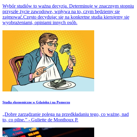
Wybór studiów to ważna decyzja. Determinuje w znacznym stopniu
przyszłe życie zawodowe, wpływa na to, czym będziemy się
zajmować.Często decydując się na konkretne studia kierujemy się
wyobrażeniami, opiniami innych osób.
Studia ekonomiczne w Gdańsku i na Pomorzu
„Dobre zarządzanie polega na przedkładaniu tego, co ważne, nad
to, co pilne.” - Guliette de Monthoux P.