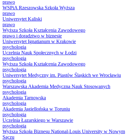
prawo
WSPiA Rzeszowska Szkoła Wyższa
prawo
Uniwersytet Kaliski
prawo
Wyższa Szkoła Kształcenia Zawodowego
prawo i doradztwo w biznesie
Uniwersytet Ignatianum w Krakowie
psychologia
Uczelnia Nauk Społecznych w Łodzi
psychologia
Wyższa Szkoła Kształcenia Zawodowego
psychologia
Uniwersytet Medyczny im. Piastów Śląskich we Wrocławiu
psychologia
Warszawska Akademia Medyczna Nauk Stosowanych
psychologia
Akademia Tarnowska
psychologia
Akademia Jagiellońska w Toruniu
psychologia
Uczelnia Łazarskiego w Warszawie
psychologia
Wyższa Szkoła Biznesu National-Louis University w Nowym
Sączu