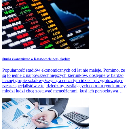
Studia ekonomiczne w Katowicach i woj. śląskim
Popularność studiów ekonomicznych od lat nie maleje. Pomimo, że
są to jedne z najpowszechniejszych kierunków, dostępne w bardzo
licznej grupie szkół wyższych, a co za tym idzie – przygotowujące
rzesze specjalistów z tej dziedziny, zasilających co roku rynek pracy,
młodzi ludzi chcą zostawać menedżerami, kusi ich perspektywa
atrakcyjnych zarobków, kariera biznesowa.