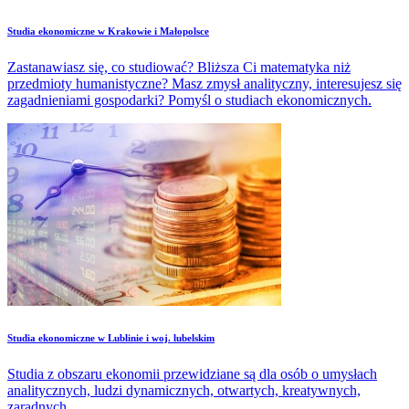
Studia ekonomiczne w Krakowie i Małopolsce
Zastanawiasz się, co studiować? Bliższa Ci matematyka niż
przedmioty humanistyczne? Masz zmysł analityczny, interesujesz się
zagadnieniami gospodarki? Pomyśl o studiach ekonomicznych.
Studia ekonomiczne w Lublinie i woj. lubelskim
Studia z obszaru ekonomii przewidziane są dla osób o umysłach
analitycznych, ludzi dynamicznych, otwartych, kreatywnych,
zaradnych.