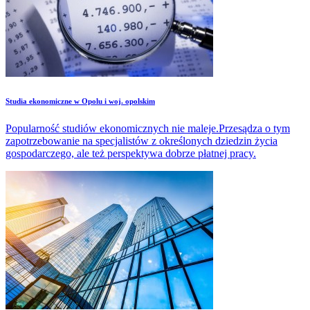
Studia ekonomiczne w Opolu i woj. opolskim
Popularność studiów ekonomicznych nie maleje.Przesądza o tym
zapotrzebowanie na specjalistów z określonych dziedzin życia
gospodarczego, ale też perspektywa dobrze płatnej pracy.