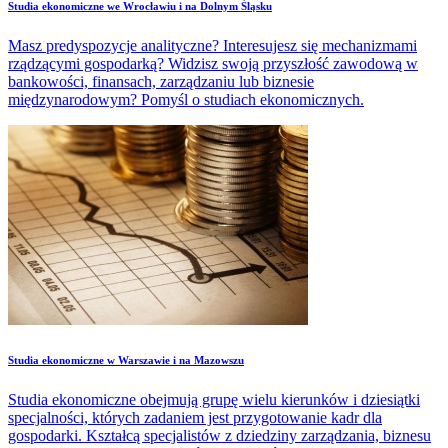
Studia ekonomiczne we Wrocławiu i na Dolnym Śląsku
Masz predyspozycje analityczne? Interesujesz się mechanizmami
rządzącymi gospodarką? Widzisz swoją przyszłość zawodową w
bankowości, finansach, zarządzaniu lub biznesie
międzynarodowym? Pomyśl o studiach ekonomicznych.
Studia ekonomiczne w Warszawie i na Mazowszu
Studia ekonomiczne obejmują grupę wielu kierunków i dziesiątki
specjalności, których zadaniem jest przygotowanie kadr dla
gospodarki. Kształcą specjalistów z dziedziny zarządzania, biznesu