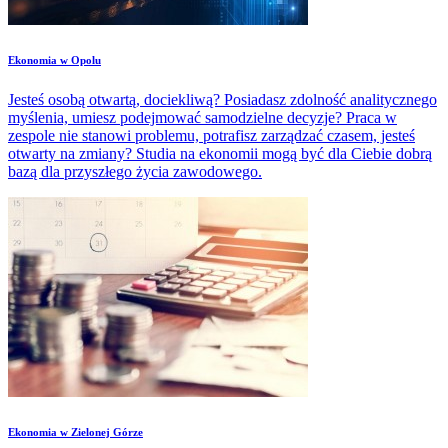
Ekonomia w Opolu
Jesteś osobą otwartą, dociekliwą? Posiadasz zdolność analitycznego
myślenia, umiesz podejmować samodzielne decyzje? Praca w
zespole nie stanowi problemu, potrafisz zarządzać czasem, jesteś
otwarty na zmiany? Studia na ekonomii mogą być dla Ciebie dobrą
bazą dla przyszłego życia zawodowego.
Ekonomia w Zielonej Górze