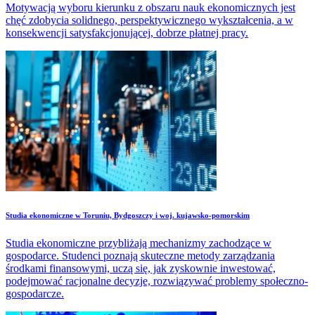
Motywacją wyboru kierunku z obszaru nauk ekonomicznych jest
chęć zdobycia solidnego, perspektywicznego wykształcenia, a w
konsekwencji satysfakcjonującej, dobrze płatnej pracy.
Studia ekonomiczne w Toruniu, Bydgoszczy i woj. kujawsko-pomorskim
Studia ekonomiczne przybliżają mechanizmy zachodzące w
gospodarce. Studenci poznają skuteczne metody zarządzania
środkami finansowymi, uczą się, jak zyskownie inwestować,
podejmować racjonalne decyzje, rozwiązywać problemy społeczno-
gospodarcze.