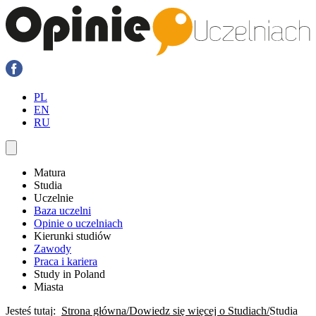
PL
EN
RU
Matura
Studia
Uczelnie
Baza uczelni
Opinie o uczelniach
Kierunki studiów
Zawody
Praca i kariera
Study in Poland
Miasta
Jesteś tutaj:
Strona główna
Dowiedz się więcej o Studiach
Studia