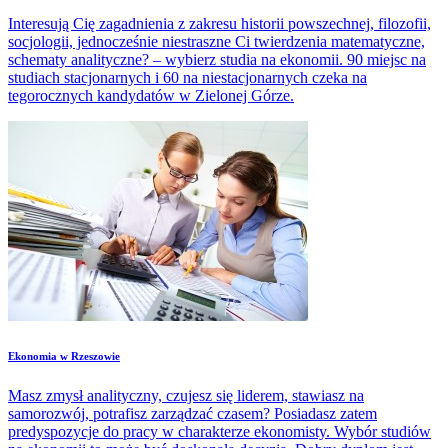
Interesują Cię zagadnienia z zakresu historii powszechnej, filozofii,
socjologii, jednocześnie niestraszne Ci twierdzenia matematyczne,
schematy analityczne? – wybierz studia na ekonomii. 90 miejsc na
studiach stacjonarnych i 60 na niestacjonarnych czeka na
tegorocznych kandydatów w Zielonej Górze.
Ekonomia w Rzeszowie
Masz zmysł analityczny, czujesz się liderem, stawiasz na
samorozwój, potrafisz zarządzać czasem? Posiadasz zatem
predyspozycje do pracy w charakterze ekonomisty. Wybór studiów