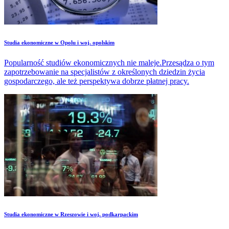
Studia ekonomiczne w Opolu i woj. opolskim
Popularność studiów ekonomicznych nie maleje.Przesądza o tym
zapotrzebowanie na specjalistów z określonych dziedzin życia
gospodarczego, ale też perspektywa dobrze płatnej pracy.
Studia ekonomiczne w Rzeszowie i woj. podkarpackim