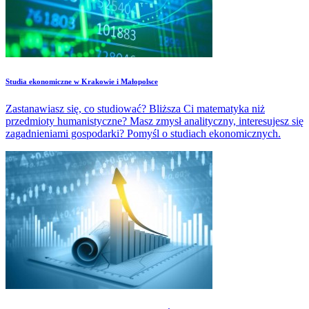
Studia ekonomiczne w Krakowie i Małopolsce
Zastanawiasz się, co studiować? Bliższa Ci matematyka niż
przedmioty humanistyczne? Masz zmysł analityczny, interesujesz się
zagadnieniami gospodarki? Pomyśl o studiach ekonomicznych.