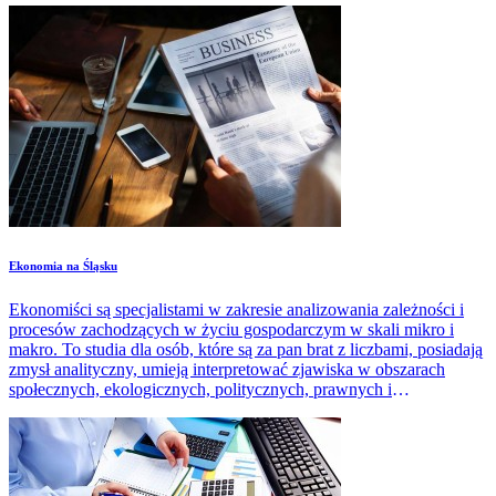
​Ekonomia na Śląsku
Ekonomiści są specjalistami w zakresie analizowania zależności i
procesów zachodzących w życiu gospodarczym w skali mikro i
makro. To studia dla osób, które są za pan brat z liczbami, posiadają
zmysł analityczny, umieją interpretować zjawiska w obszarach
społecznych, ekologicznych, politycznych, prawnych i
ekonomicznych.