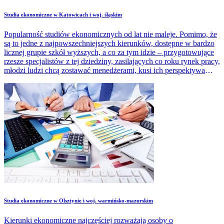
Studia ekonomiczne w Katowicach i woj. śląskim
Popularność studiów ekonomicznych od lat nie maleje. Pomimo, że
są to jedne z najpowszechniejszych kierunków, dostępne w bardzo
licznej grupie szkół wyższych, a co za tym idzie – przygotowujące
rzesze specjalistów z tej dziedziny, zasilających co roku rynek pracy,
młodzi ludzi chcą zostawać menedżerami, kusi ich perspektywa
atrakcyjnych zarobków, kariera biznesowa.
Studia ekonomiczne w Olsztynie i woj. warmińsko-mazurskim
Kierunki ekonomiczne najczęściej rozważają osoby o