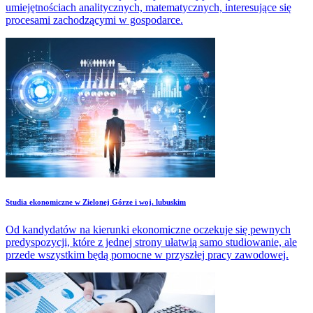
umiejętnościach analitycznych, matematycznych, interesujące się
procesami zachodzącymi w gospodarce.
Studia ekonomiczne w Zielonej Górze i woj. lubuskim
Od kandydatów na kierunki ekonomiczne oczekuje się pewnych
predyspozycji, które z jednej strony ułatwią samo studiowanie, ale
przede wszystkim będą pomocne w przyszłej pracy zawodowej.