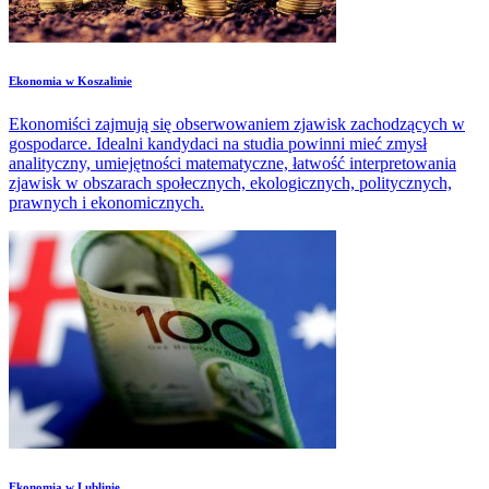
​Ekonomia w Koszalinie
Ekonomiści zajmują się obserwowaniem zjawisk zachodzących w
gospodarce. Idealni kandydaci na studia powinni mieć zmysł
analityczny, umiejętności matematyczne, łatwość interpretowania
zjawisk w obszarach społecznych, ekologicznych, politycznych,
prawnych i ekonomicznych.
​Ekonomia w Lublinie