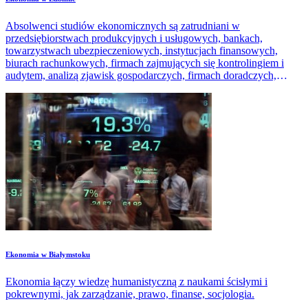
Absolwenci studiów ekonomicznych są zatrudniani w
przedsiębiorstwach produkcyjnych i usługowych, bankach,
towarzystwach ubezpieczeniowych, instytucjach finansowych,
biurach rachunkowych, firmach zajmujących się kontrolingiem i
audytem, analizą zjawisk gospodarczych, firmach doradczych,
mediach, instytucjach administracji publicznej.
Ekonomia w Białymstoku
Ekonomia łączy wiedzę humanistyczną z naukami ścisłymi i
pokrewnymi, jak zarządzanie, prawo, finanse, socjologia.