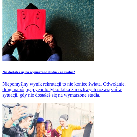
Nie dostałeś się na wymarzone studia - co zrobić?
Niepomyślny wynik rekrutacji to nie koniec świata. Odwołanie,
drugi nabór, gap year to tylko kilka z możliwych rozwiązań w
sytuacji, gdy nie dostałeś się na wymarzone studia.