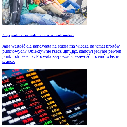
​Progi punktowe na studia - co trzeba o nich wiedzieć
Jaką wartość dla kandydata na studia ma wiedza na temat progów
punktowych? Obiektywnie rzecz ujmując, stanowi jedynie pewien
punkt odniesienia. Pozwala zaspokoić ciekawość i ocenić własne
szanse.