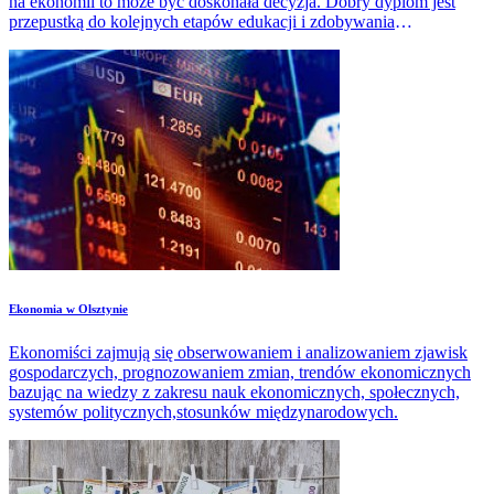
na ekonomii to może być doskonała decyzja. Dobry dyplom jest
przepustką do kolejnych etapów edukacji i zdobywania
dodatkowych kwalifikacji i doświadczeń, a tym samym wyższych
szczebli w karierze zawodowej.
​Ekonomia w Olsztynie
Ekonomiści zajmują się obserwowaniem i analizowaniem zjawisk
gospodarczych, prognozowaniem zmian, trendów ekonomicznych
bazując na wiedzy z zakresu nauk ekonomicznych, społecznych,
systemów politycznych,stosunków międzynarodowych.