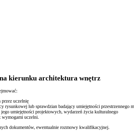
 na kierunku architektura wnętrz
bejmować:
przez uczelnię
cy rysunkowej lub sprawdzian badający umiejętności przestrzennego m
 jego umiejętności projektowych, wydarzeń życia kulturalnego
 z wymogami uczelni.
ganych dokumentów, ewentualnie rozmowy kwalifikacyjnej.