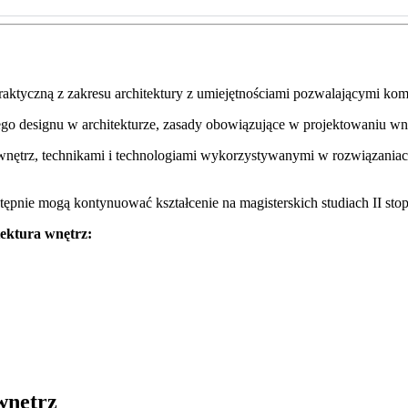
praktyczną z zakresu architektury z umiejętnościami pozwalającymi kom
go designu w architekturze, zasady obowiązujące w projektowaniu wnę
wnętrz, technikami i technologiami wykorzystywanymi w rozwiązaniac
ępnie mogą kontynuować kształcenie na magisterskich studiach II stop
tektura wnętrz
:
wnętrz