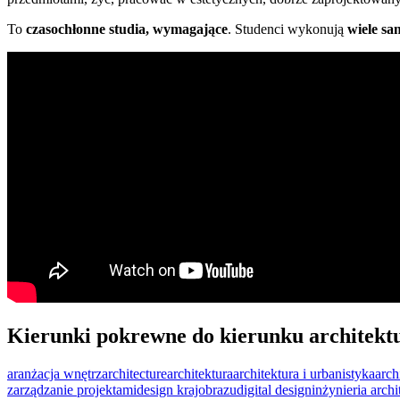
To
czasochłonne studia, wymagające
. Studenci wykonują
wiele sa
Kierunki pokrewne do kierunku architekt
aranżacja wnętrz
architecture
architektura
architektura i urbanistyka
arch
zarządzanie projektami
design krajobrazu
digital design
inżynieria arch