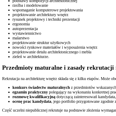
podstawy kompozycji architektonicznej
rzeźba i modelowanie
wspomaganie komputerowe projektowania
projektowanie architektury wnętrz
rysunek projektowy i techniki prezentacji
ergonomia
autoprezentacja
wystawiennictwo
malarstwo
projektowanie struktur użytkowych
nowości rynkowe materiałów i wyposażenia wnętrz
projektowanie detalu architektonicznego i mebla
zieleń w architekturze.
Przedmioty maturalne i zasady rekrutacji
Rekrutacja na architekturę wnętrz składa się z kilku etapów. Może o
konkurs świadectw maturalnych
z przedmiotów wskazanych 
egzamin praktyczny
polegający na wykonaniu konkretnej pra
rozmowę kwalifikacyjną
dotyczącą zainteresowań kandydata,
ocenę prac kandydata
, jego portfolio przygotowane zgodnie
Część uczelni niepublicznej rekrutuje na podstawie złożenia wyma