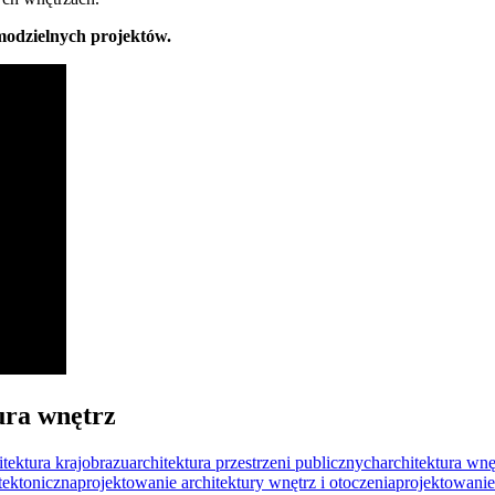
modzielnych projektów.
ura wnętrz
itektura krajobrazu
architektura przestrzeni publicznych
architektura wnę
itektoniczna
projektowanie architektury wnętrz i otoczenia
projektowanie