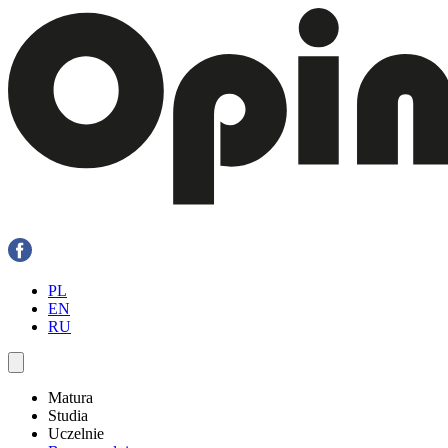
PL
EN
RU
Matura
Studia
Uczelnie