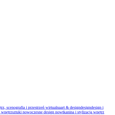
trz, scenografia i przestrzeń wirtualna
art & design
design
design i
 wnętrz
sztuki nowoczesne design now
tkanina i stylizacja wnętrz