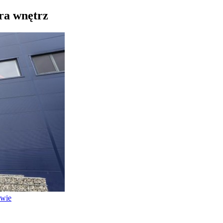
ura wnętrz
awie