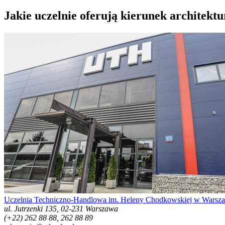
Jakie uczelnie oferują kierunek architekt
Uczelnia Techniczno-Handlowa im. Heleny Chodkowskiej w Warsz
ul. Jutrzenki 135, 02-231 Warszawa
(+22) 262 88 88, 262 88 89