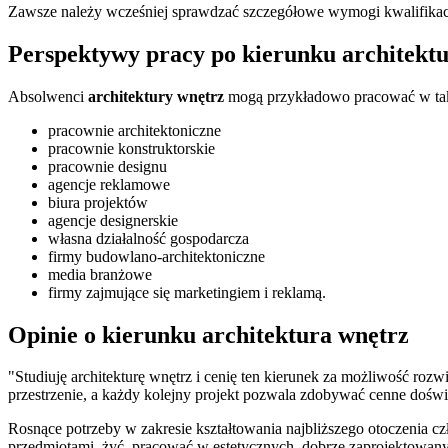
Zawsze należy wcześniej sprawdzać szczegółowe wymogi kwalifikacy
Perspektywy pracy po kierunku architekt
Absolwenci
architektury wnętrz
mogą przykładowo pracować w taki
pracownie architektoniczne
pracownie konstruktorskie
pracownie designu
agencje reklamowe
biura projektów
agencje designerskie
własna działalność gospodarcza
firmy budowlano-architektoniczne
media branżowe
firmy zajmujące się marketingiem i reklamą.
Opinie o kierunku architektura wnętrz
"Studiuję architekturę wnętrz i cenię ten kierunek za możliwość roz
przestrzenie, a każdy kolejny projekt pozwala zdobywać cenne doświ
Rosnące potrzeby w zakresie kształtowania najbliższego otoczenia c
przedmiotami, żyć, pracować w estetycznych, dobrze zaprojektowan