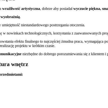
ża
wrażliwość artystyczna
, dobrze aby posiadał
wyczucie piękna, sma
, wyobraźnią
.
cy umiejętność niestandardowego postrzegania otoczenia.
się w nowinkach technologicznych, korzystania z zaawansowanych p
owstania efektu finalnego to najczęściej żmudna praca, wymagająca p
alizację projektu w krótkim czasie.
komunikacyjne
niezbędne do dobrego porozumiewania się z klientem i
tura wnętrz
 przedmiotami: