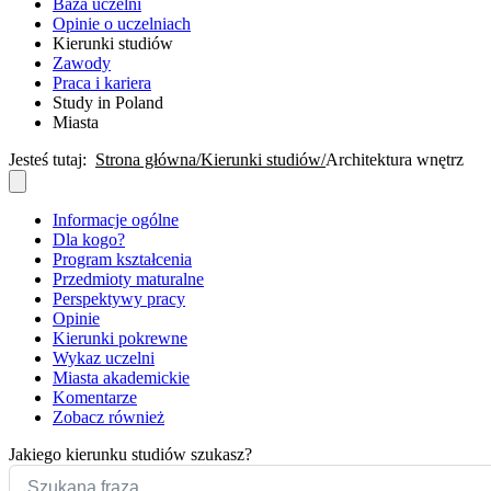
Baza uczelni
Opinie o uczelniach
Kierunki studiów
Zawody
Praca i kariera
Study in Poland
Miasta
Jesteś tutaj:
Strona główna
Kierunki studiów
Architektura wnętrz
Informacje ogólne
Dla kogo?
Program kształcenia
Przedmioty maturalne
Perspektywy pracy
Opinie
Kierunki pokrewne
Wykaz uczelni
Miasta akademickie
Komentarze
Zobacz również
Jakiego kierunku studiów szukasz?