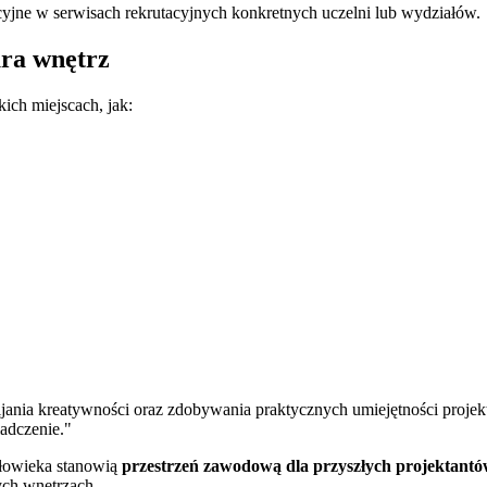
jne w serwisach rekrutacyjnych konkretnych uczelni lub wydziałów.
ura wnętrz
ch miejscach, jak:
wijania kreatywności oraz zdobywania praktycznych umiejętności projek
adczenie."
złowieka stanowią
przestrzeń zawodową dla przyszłych projektantó
ych wnętrzach.