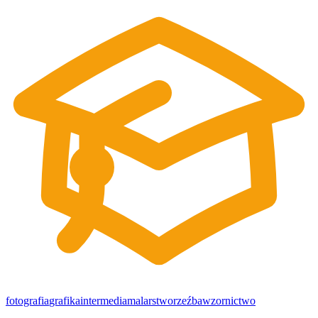
fotografia
grafika
intermedia
malarstwo
rzeźba
wzornictwo