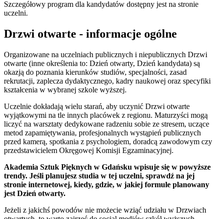
Szczegółowy program dla kandydatów dostępny jest na stronie
uczelni.
Drzwi otwarte - informacje ogólne
Organizowane na uczelniach publicznych i niepublicznych Drzwi
otwarte (inne określenia to: Dzień otwarty, Dzień kandydata) są
okazją do poznania kierunków studiów, specjalności, zasad
rekrutacji, zaplecza dydaktycznego, kadry naukowej oraz specyfiki
kształcenia w wybranej szkole wyższej.
Uczelnie dokładają wielu starań, aby uczynić Drzwi otwarte
wyjątkowymi na tle innych placówek z regionu. Maturzyści mogą
liczyć na warsztaty dedykowane radzeniu sobie ze stresem, uczące
metod zapamiętywania, profesjonalnych wystąpień publicznych
przed kamerą, spotkania z psychologiem, doradcą zawodowym czy
przedstawicielem Okręgowej Komisji Egzaminacyjnej.
Akademia Sztuk Pięknych w Gdańsku wpisuje się w powyższe
trendy. Jeśli planujesz studia w tej uczelni, sprawdź na jej
stronie internetowej, kiedy, gdzie, w jakiej formule planowany
jest Dzień otwarty.
Jeżeli z jakichś powodów nie możecie wziąć udziału w Drzwiach
otwartych, to warto zajrzeć do social mediów szkół wyższych.