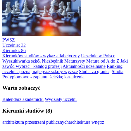
PWSZ
Uczelnie: 32
Kierunki: 86
Kierunków studiów - wykaz alfabetyczny
Uczelnie w Polsce
Wyszukiwarka szkół
Niezbędnik Maturzysty
Matura od A do Z
Jaki
zawód wybrać - katalog profesji
Aktualności uczelniane
Ranking
uczelni - poznaj najlepsze szkoły wyższe
Studia za granicą
Studia
Podyplomowe - zaplanuj ścieżkę kształcenia
Warto zobaczyć
Kalendarz akademicki
Wydziały uczelni
Kierunki studiów (8)
architektura przestrzeni publicznych
architektura wnętrz