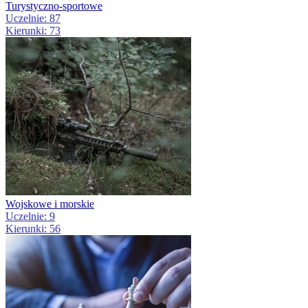
Turystyczno-sportowe
Uczelnie: 87
Kierunki: 73
Wojskowe i morskie
Uczelnie: 9
Kierunki: 56