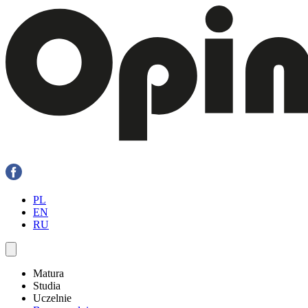
PL
EN
RU
Matura
Studia
Uczelnie