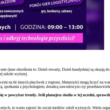
te (inne określenia to: Dzień otwarty, Dzień kandydata) są okazją do 
j szkole wyższej.
wymi na tle innych placówek z regionu. Maturzyści mogą liczyć na wa
rą, spotkania z psychologiem, doradcą zawodowym czy przedstawicie
owyższe trendy. Jeśli planujesz studia w tej uczelni, sprawdź na
tych, to warto zajrzeć do social mediów szkół wyższych. Wielu organi