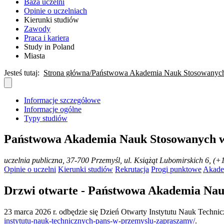
Baza uczelni
Opinie o uczelniach
Kierunki studiów
Zawody
Praca i kariera
Study in Poland
Miasta
Jesteś tutaj:
Strona główna
Państwowa Akademia Nauk Stosowanych
Informacje szczegółowe
Informacje ogólne
Typy studiów
Państwowa Akademia Nauk Stosowanych 
uczelnia publiczna
, 37-700 Przemyśl, ul. Książąt Lubomirskich 6, (+
Opinie o uczelni
Kierunki studiów
Rekrutacja
Progi punktowe
Akade
Drzwi otwarte - Państwowa Akademia Na
23 marca 2026 r. odbędzie się Dzień Otwarty Instytutu Nauk Technicz
instytutu-nauk-technicznych-pans-w-przemyslu-zapraszamy/
.