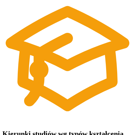
Kierunki studiów wg typów kształcenia