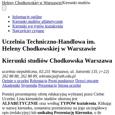
Heleny Chodkowskiej w Warszawie
Kierunki studiów
Informacje ogólne
Kierunki studiów alfabetycznie
Kierunki wg typów kształcenia
Najczęściej czytane
Uczelnia Techniczno-Handlowa im.
Heleny Chodkowskiej w Warszawie
Kierunki studiów Chodkowska Warszawa
uczelnia niepubliczna
, 02-231 Warszawa, ul. Jutrzenki 135, (+22)
262 88 88, 262 88 89, rekrutacja@uth.edu.pl
Opinie o uczelni
Rekrutacja
Progi punktowe
Drzwi otwarte
Akademiki
Stypendia
Prezentacja
Strona uczelni
Poniżej prezentujemy ofertę edukacyjną wybranej przez Ciebie
Uczelni. Lista kierunków studiów ułożona jest
ALFABETYCZNIE
oraz według
TYPÓW kształcenia
. Klikając
w nazwę kierunku, zostaniesz przeniesiony na jego szczegółowy
opis (redakcyjny) lub
unikalną Prezentację Kierunku
, o ile