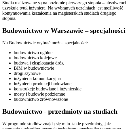
Studia realizowane są na poziomie pierwszego stopnia – absolwenci
uzyskują tytuł inżyniera. Na wybranych uczelniach jest możliwość
kontynuowania kształcenia na magisterskich studiach drugiego
stopnia.
Budownictwo w Warszawie – specjalności
Na Budownictwie wybrać można specjalności:
budownictwo ogólne
budownictwo kolejowe
budowa i eksploatacja dróg
BIM w budownictwie
drogi szynowe
inżynieria komunikacyjna
inżynieria produkcji budowlanej
konstrukcje budowlane i inżynierskie
mosty i budowle podziemne
budownictwo zrównoważone
Budownictwo - przedmioty na studiach
W programie studiów znajdą się m.in. takie przedmioty, jak:
geometria wykreślna, rysunek techniczny, mechanika teoretyczna,