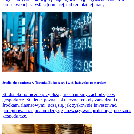
konsekwencji satysfakcjonującej, dobrze płatnej pracy.
Studia ekonomiczne w Toruniu, Bydgoszczy i woj. kujawsko-pomorskim
Studia ekonomiczne przybliżają mechanizmy zachodzące w
gospodarce. Studenci poznają skuteczne metody zarządzania
środkami finansowymi, uczą się, jak zyskownie inwestować,
podejmować racjonalne decyzje, rozwiązywać problemy społeczno-
gospodarcze.