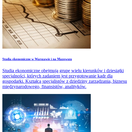
Studia ekonomiczne w Warszawie i na Mazowszu
Studia ekonomiczne obejmują grupę wielu kierunków i dziesiątki
specjalności, których zadaniem jest przygotowanie kadr dla
gospodarki. Kształcą specjalistów z dziedziny zarządzania, biznesu
międzynarodowego, finansistów, analityków.