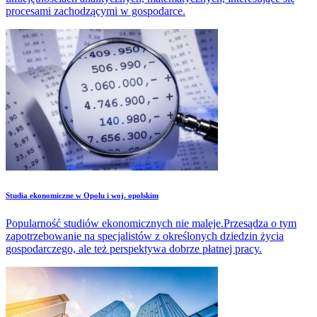
procesami zachodzącymi w gospodarce.
Studia ekonomiczne w Opolu i woj. opolskim
Popularność studiów ekonomicznych nie maleje.Przesądza o tym
zapotrzebowanie na specjalistów z określonych dziedzin życia
gospodarczego, ale też perspektywa dobrze płatnej pracy.