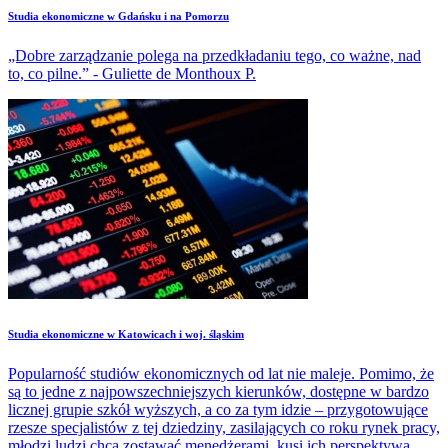
Studia ekonomiczne w Gdańsku i na Pomorzu
„Dobre zarządzanie polega na przedkładaniu tego, co ważne, nad
to, co pilne.” - Guliette de Monthoux P.
Studia ekonomiczne w Katowicach i woj. śląskim
Popularność studiów ekonomicznych od lat nie maleje. Pomimo, że
są to jedne z najpowszechniejszych kierunków, dostępne w bardzo
licznej grupie szkół wyższych, a co za tym idzie – przygotowujące
rzesze specjalistów z tej dziedziny, zasilających co roku rynek pracy,
młodzi ludzi chcą zostawać menedżerami, kusi ich perspektywa