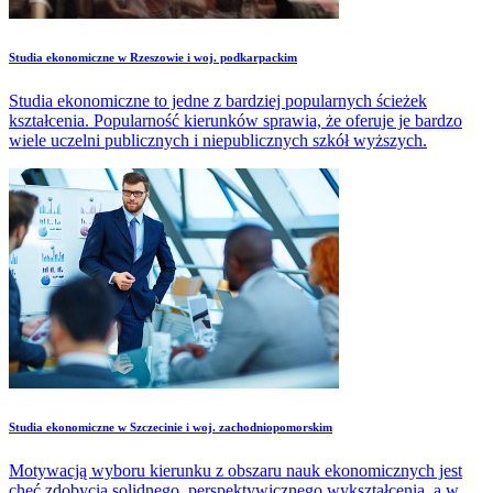
Studia ekonomiczne w Rzeszowie i woj. podkarpackim
Studia ekonomiczne to jedne z bardziej popularnych ścieżek
kształcenia. Popularność kierunków sprawia, że oferuje je bardzo
wiele uczelni publicznych i niepublicznych szkół wyższych.
Studia ekonomiczne w Szczecinie i woj. zachodniopomorskim
Motywacją wyboru kierunku z obszaru nauk ekonomicznych jest
chęć zdobycia solidnego, perspektywicznego wykształcenia, a w