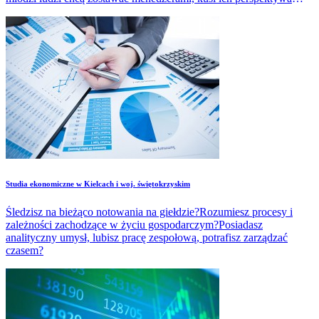
atrakcyjnych zarobków, kariera biznesowa.
Studia ekonomiczne w Kielcach i woj. świętokrzyskim
Śledzisz na bieżąco notowania na giełdzie?Rozumiesz procesy i
zależności zachodzące w życiu gospodarczym?Posiadasz
analityczny umysł, lubisz pracę zespołową, potrafisz zarządzać
czasem?