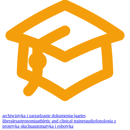
archiwistyka i zarządzanie dokumentacją
artes
liberales
astronomia
athletic and clinical trainer
audiofonologia z
protetyką słuchu
automatyka i robotyka