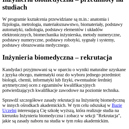
studiach
W programie kształcenia przewidziane są m.in.: anatomia i
fizjologia, metrologia, materiałoznawstwo, biomateriały, podstawy
automatyki, radiologia, podstawy elementów i układów
elektronicznych, biomechanika inżynierska, metody numeryczne,
podstawy numeryczne, podstawy robotyki, sygnały i systemy,
podstawy obrazowania medycznego.
Inżynieria biomedyczna – rekrutacja
Kandydaci przyjmowani są w oparciu o wyniki maturalne uzyskane
z języka obcego, matematyki oraz do wyboru jednego przedmiot:
biologii, chemii, informatyki lub fizyki, ewentualnie średniej
arytmetycznej ocen z egzaminów kwalifikacyjnych
potwierdzających kwalifikacje zawodowe na poziomie technika.
Sprawdź szczegółowe zasady rekrutacji na Inżynierię biomedyczną
w innych ośrodkach akademickich. W tym celu odszukaj w
Bazie
Uczelni
interesującą Cię szkołę wyższą, która realizuje studia na
kierunku Inżynieria biomedyczna i zobacz w sekcji "Rekrutacja",
jakie są zasady naboru na studia w tym roku akademickim.