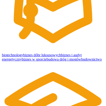
biotechnology
biznes dóbr luksusowych
biznes i audyt
energetyczny
biznes w sporcie
budowa dróg i mostów
budownictwo