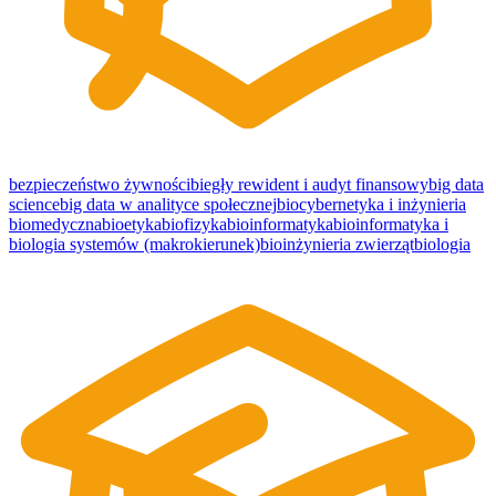
bezpieczeństwo żywności
biegły rewident i audyt finansowy
big data
science
big data w analityce społecznej
biocybernetyka i inżynieria
biomedyczna
bioetyka
biofizyka
bioinformatyka
bioinformatyka i
biologia systemów (makrokierunek)
bioinżynieria zwierząt
biologia