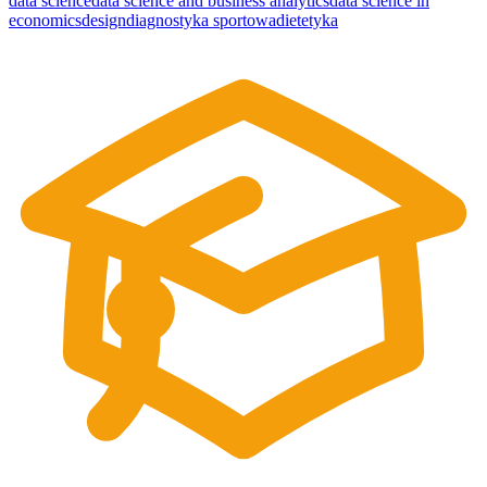
data science
data science and business analytics
data science in
economics
design
diagnostyka sportowa
dietetyka