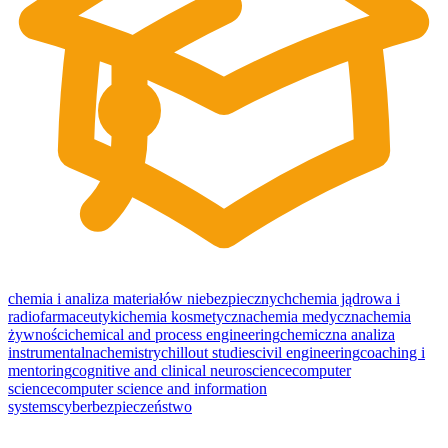
chemia i analiza materiałów niebezpiecznych
chemia jądrowa i
radiofarmaceutyki
chemia kosmetyczna
chemia medyczna
chemia
żywności
chemical and process engineering
chemiczna analiza
instrumentalna
chemistry
chillout studies
civil engineering
coaching i
mentoring
cognitive and clinical neuroscience
computer
science
computer science and information
systems
cyberbezpieczeństwo