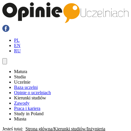
PL
EN
RU
Matura
Studia
Uczelnie
Baza uczelni
Opinie o uczelniach
Kierunki studiów
Zawody
Praca i kariera
Study in Poland
Miasta
Jesteś tutaj:
Strona główna
Kierunki studiów
Inżynieria