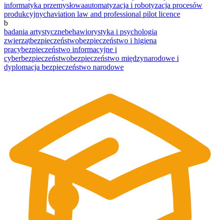
informatyka przemysłowa
automatyzacja i robotyzacja procesów
produkcyjnych
aviation law and professional pilot licence
b
badania artystyczne
behawiorystyka i psychologia
zwierząt
bezpieczeństwo
bezpieczeństwo i higiena
pracy
bezpieczeństwo informacyjne i
cyberbezpieczeństwo
bezpieczeństwo międzynarodowe i
dyplomacja
bezpieczeństwo narodowe