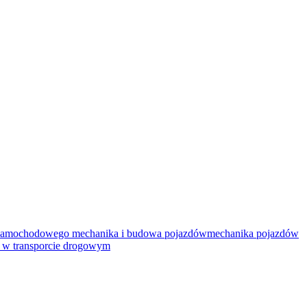
a samochodowego
mechanika i budowa pojazdów
mechanika pojazdów
 w transporcie drogowym