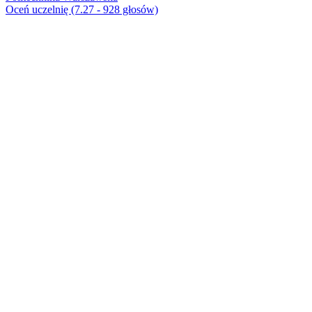
Oceń uczelnię (7.27 - 928 głosów)