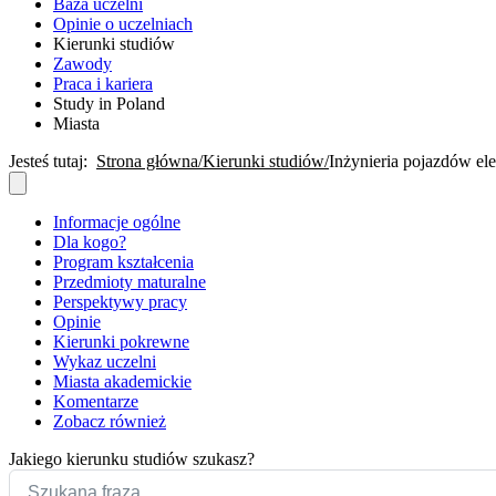
Baza uczelni
Opinie o uczelniach
Kierunki studiów
Zawody
Praca i kariera
Study in Poland
Miasta
Jesteś tutaj:
Strona główna
Kierunki studiów
Inżynieria pojazdów el
Informacje ogólne
Dla kogo?
Program kształcenia
Przedmioty maturalne
Perspektywy pracy
Opinie
Kierunki pokrewne
Wykaz uczelni
Miasta akademickie
Komentarze
Zobacz również
Jakiego kierunku studiów szukasz?