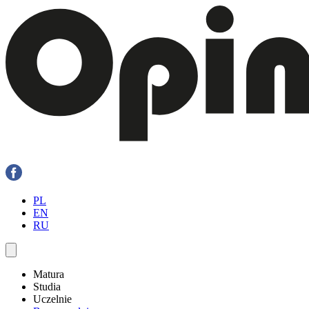
PL
EN
RU
Matura
Studia
Uczelnie