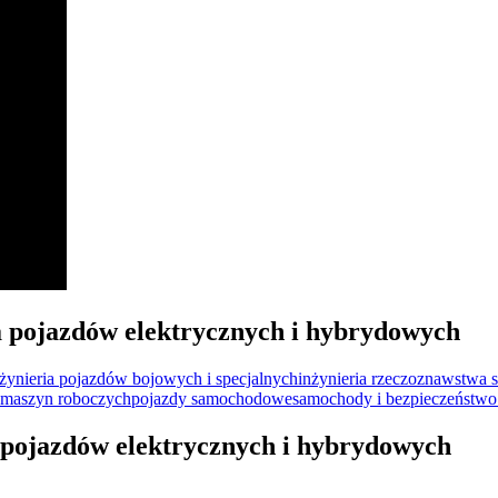
a pojazdów elektrycznych i hybrydowych
nżynieria pojazdów bojowych i specjalnych
inżynieria rzeczoznawstw
 maszyn roboczych
pojazdy samochodowe
samochody i bezpieczeństwo
a pojazdów elektrycznych i hybrydowych