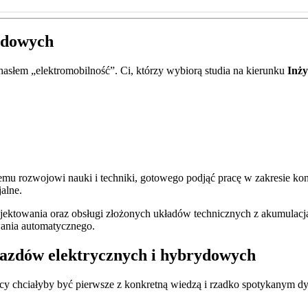
rydowych
d hasłem „elektromobilność”. Ci, którzy wybiorą studia na kierunku
Inży
wnemu rozwojowi nauki i techniki, gotowego podjąć pracę w zakresie k
alne.
ojektowania oraz obsługi złożonych układów technicznych z akumulac
ania automatycznego.
ojazdów elektrycznych i hybrydowych
acy chciałyby być pierwsze z konkretną wiedzą i rzadko spotykanym d