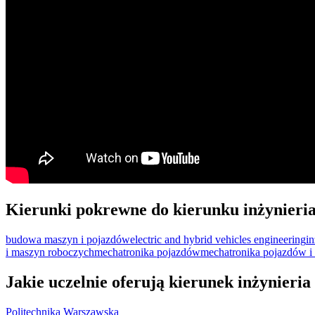
Kierunki pokrewne do kierunku inżynieri
budowa maszyn i pojazdów
electric and hybrid vehicles engineering
i
i maszyn roboczych
mechatronika pojazdów
mechatronika pojazdów i
Jakie uczelnie oferują kierunek inżynieri
Politechnika Warszawska