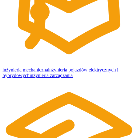
inżynieria mechaniczna
inżynieria pojazdów elektrycznych i
hybrydowych
inżynieria zarządzania