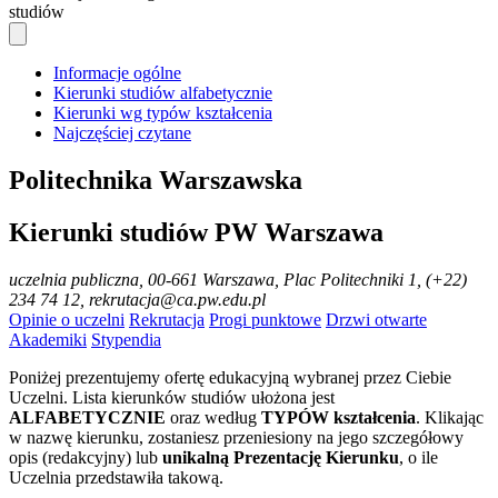
studiów
Informacje ogólne
Kierunki studiów alfabetycznie
Kierunki wg typów kształcenia
Najczęściej czytane
Politechnika Warszawska
Kierunki studiów PW Warszawa
uczelnia publiczna
, 00-661 Warszawa, Plac Politechniki 1, (+22)
234 74 12, rekrutacja@ca.pw.edu.pl
Opinie o uczelni
Rekrutacja
Progi punktowe
Drzwi otwarte
Akademiki
Stypendia
Poniżej prezentujemy ofertę edukacyjną wybranej przez Ciebie
Uczelni. Lista kierunków studiów ułożona jest
ALFABETYCZNIE
oraz według
TYPÓW kształcenia
. Klikając
w nazwę kierunku, zostaniesz przeniesiony na jego szczegółowy
opis (redakcyjny) lub
unikalną Prezentację Kierunku
, o ile
Uczelnia przedstawiła takową.