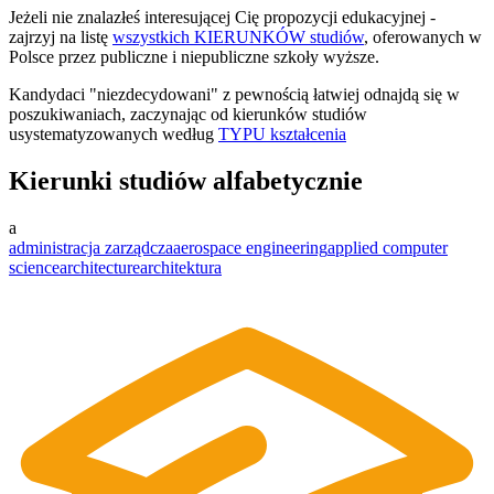
Jeżeli nie znalazłeś interesującej Cię propozycji edukacyjnej -
zajrzyj na listę
wszystkich KIERUNKÓW studiów
, oferowanych w
Polsce przez publiczne i niepubliczne szkoły wyższe.
Kandydaci "niezdecydowani" z pewnością łatwiej odnajdą się w
poszukiwaniach, zaczynając od kierunków studiów
usystematyzowanych według
TYPU kształcenia
Kierunki studiów alfabetycznie
a
administracja zarządcza
aerospace engineering
applied computer
science
architecture
architektura