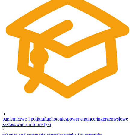
p
papiernictwo i poligrafia
photonics
power engineering
przemysłowe
zastosowania informatyki
r