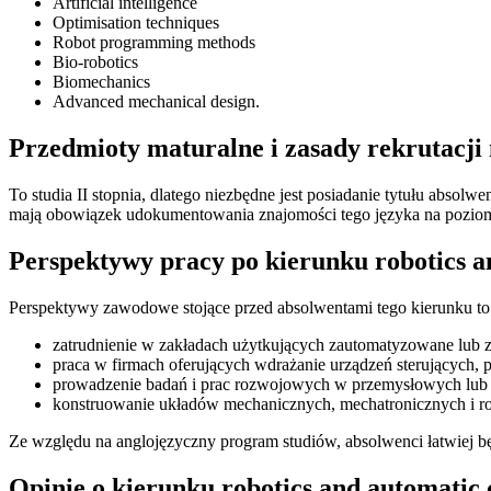
Artificial intelligence
Optimisation techniques
Robot programming methods
Bio-robotics
Biomechanics
Advanced mechanical design.
Przedmioty maturalne i zasady rekrutacji 
To studia II stopnia, dlatego niezbędne jest posiadanie tytułu abso
mają obowiązek udokumentowania znajomości tego języka na poziom
Perspektywy pracy po kierunku robotics a
Perspektywy zawodowe stojące przed absolwentami tego kierunku to
zatrudnienie w zakładach użytkujących zautomatyzowane lub 
praca w firmach oferujących wdrażanie urządzeń sterującyc
prowadzenie badań i prac rozwojowych w przemysłowych lu
konstruowanie układów mechanicznych, mechatronicznych i r
Ze względu na anglojęzyczny program studiów, absolwenci łatwiej bę
Opinie o kierunku robotics and automatic 