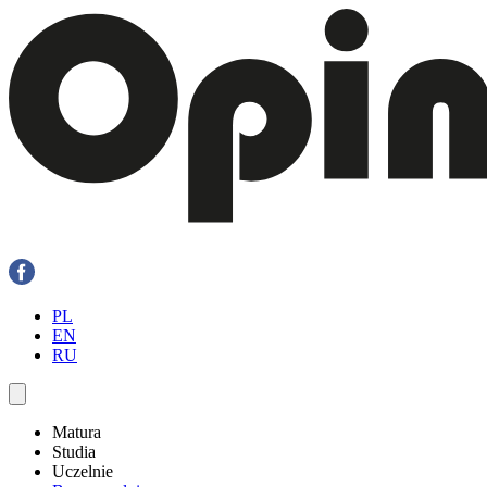
PL
EN
RU
Matura
Studia
Uczelnie