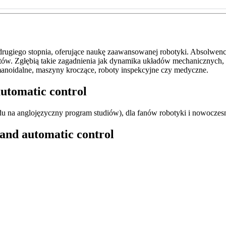
drugiego stopnia, oferujące naukę zaawansowanej robotyki. Absolwen
ów. Zgłębią takie zagadnienia jak dynamika układów mechanicznych
umanoidalne, maszyny kroczące, roboty inspekcyjne czy medyczne.
automatic control
u na anglojęzyczny program studiów), dla fanów robotyki i nowoczesn
 and automatic control