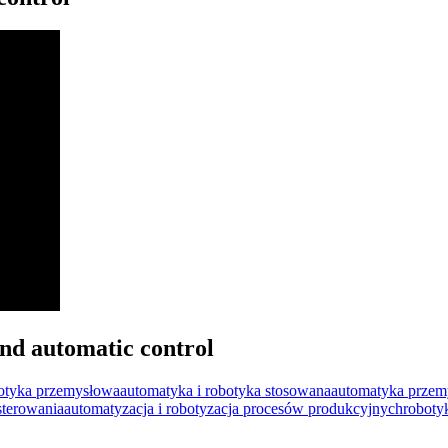
nd automatic control
botyka przemysłowa
automatyka i robotyka stosowana
automatyka przem
sterowania
automatyzacja i robotyzacja procesów produkcyjnych
roboty