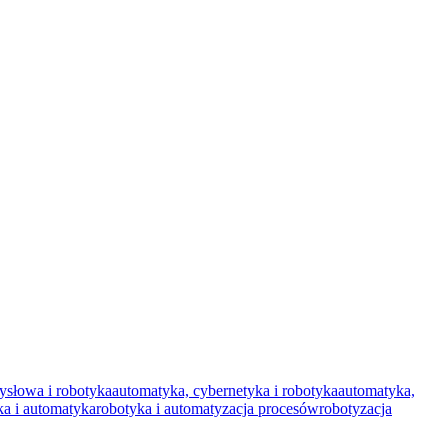
ysłowa i robotyka
automatyka, cybernetyka i robotyka
automatyka,
ka i automatyka
robotyka i automatyzacja procesów
robotyzacja