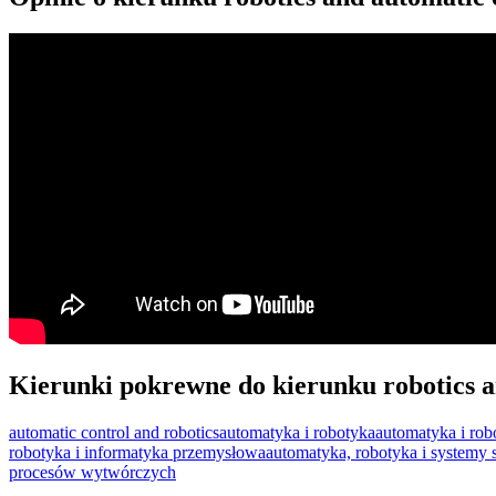
Kierunki pokrewne do kierunku robotics a
automatic control and robotics
automatyka i robotyka
automatyka i ro
robotyka i informatyka przemysłowa
automatyka, robotyka i systemy 
procesów wytwórczych