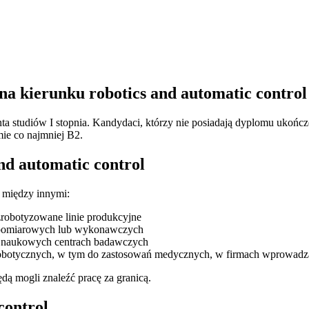
na kierunku robotics and automatic control
lwenta studiów I stopnia. Kandydaci, którzy nie posiadają dyplomu uko
ie co najmniej B2.
nd automatic control
 między innymi:
zrobotyzowane linie produkcyjne
h, pomiarowych lub wykonawczych
b naukowych centrach badawczych
obotycznych, w tym do zastosowań medycznych, w firmach wprowadza
dą mogli znaleźć pracę za granicą.
control