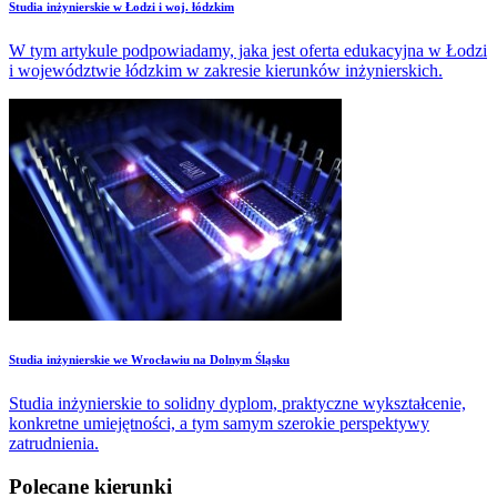
Studia inżynierskie w Łodzi i woj. łódzkim
W tym artykule podpowiadamy, jaka jest oferta edukacyjna w Łodzi
i województwie łódzkim w zakresie kierunków inżynierskich.
Studia inżynierskie we Wrocławiu na Dolnym Śląsku
Studia inżynierskie to solidny dyplom, praktyczne wykształcenie,
konkretne umiejętności, a tym samym szerokie perspektywy
zatrudnienia.
Polecane kierunki