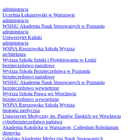
administracja
Uczelnia Łukaszewski w Warszawie
administracja
WSHiU Akademia Nauk Stosowanych w Poznaniu
administracja
Uniwersytet Kaliski
administracja
WSPiA Rzeszowska Szkoła Wyższa
architektura
Wyższa Szkoła Sztuki i Projektowania w Łodzi
bezpieczeństwo narodowe
Wyższa Szkoła Bezpieczeństwa w Poznaniu
bezpieczeństwo narodowe
WSHiU Akademia Nauk Stosowanych w Poznaniu
bezpieczeństwo wewnętrzne
Wyższa Szkoła Prawa we Wrocławiu
bezpieczeństwo wewnętrzne
WSPiA Rzeszowska Szkoła Wyższa
biologia medyczna
Uniwersytet Medyczny im. Piastów Śląskich we Wrocławiu
cyberbezpieczeństwo państwa
Akademia Katolicka w Warszawie, Collegium Bobolanum
dietetyka
Gdańska Akademia Medyczna Nauk Stosowanych