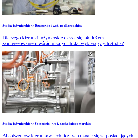
Studia inżynierskie w Rzeszowie i woj. podkarpackim
Dlaczego kierunki inżynierskie cieszą się tak dużym
zainteresowaniem wśród młodych ludzi wybierających studia?
Studia inżynierskie w Szczecinie i woj. zachodniopomorskim
Absolwentów kierunków technicznych uznaje się za posiadających