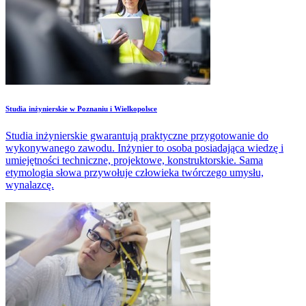
Studia inżynierskie w Poznaniu i Wielkopolsce
Studia inżynierskie gwarantują praktyczne przygotowanie do
wykonywanego zawodu. Inżynier to osoba posiadająca wiedzę i
umiejętności techniczne, projektowe, konstruktorskie. Sama
etymologia słowa przywołuje człowieka twórczego umysłu,
wynalazcę.