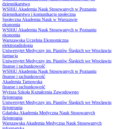
dziennikarstwo
WSHiU Akademia Nauk Stosowanych w Poznaniu
dziennikarstwo i komunikacja społeczna
Społeczna Akademia Nauk w Warszawie
ekonomia
WSHiU Akademia Nauk Stosowanych w Poznaniu
ekonomia
Warszawska Uczelnia Ekonomiczna
elektroradiologia
Uniwersytet Medyczny im. Piastów Śląskich we Wrocławiu
farmacja
Uniwersytet Medyczny im. Piastów Śląskich we Wrocławiu
finanse i rachunkowość
WSHiU Akademia Nauk Stosowanych w Poznaniu
finanse i rachunkowość
Akademia Tarnowska
finanse i rachunkowość
Wyższa Szkoła Kształcenia Zawodowego
fizjoterapia
Uniwersytet Medyczny im. Piastów Śląskich we Wrocławiu
fizjoterapia
Gdańska Akademia Medyczna Nauk Stosowanych
fizjoterapia
Warszawska Akademia Medyczna Nauk Stosowanych
informatyka