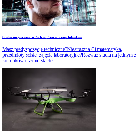
Studia inżynierskie w Zielonej Górze i woj. lubuskim
Masz predyspozycje techniczne?Niestraszna Ci matematyka,
przedmioty ścisłe, zajęcia laboratoryjne?Rozważ studia na jednym z
kierunków inżynierskich?