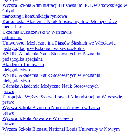
Wyższa Szkoła Administracji i Biznesu im. E. Kwiatkowskiego w
Gdyni
marketing i komunikacja rynkowa
Karkonoska Akademia Nauk Stosowanych w Jeleniej Górze
media i pr
Uczelnia Łukaszewski w Warszawie
optometria
Uniwersytet Medyczny im. Piastów Śląskich we Wrocławiu
pedagogika przedszkolna i wczesnoszkolna
WSHiU Akademia Nauk Stosowanych w Poznaniu
pedagogika specjalna
Akademia Tarnowska
pielęgniarstwo
WSHiU Akademia Nauk Stosowanych w Poznaniu
pielęgniarstwo
Gdańska Akademia Medyczna Nauk Stosowanych
prawo
Europejska Wyższa Szkoła Prawa i Administracji w Warszawie
prawo
Wyższa Szkoła Biznesu i Nauk o Zdrowiu w Łodzi
prawo
Wyższa Szkoła Prawa we Wrocławiu
prawo
Wyższa Szkoła Biznesu National-Louis University w Nowym