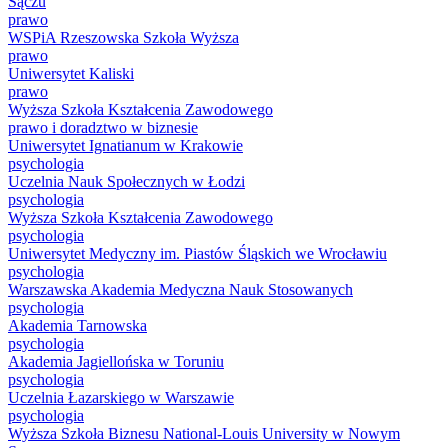
Sączu
prawo
WSPiA Rzeszowska Szkoła Wyższa
prawo
Uniwersytet Kaliski
prawo
Wyższa Szkoła Kształcenia Zawodowego
prawo i doradztwo w biznesie
Uniwersytet Ignatianum w Krakowie
psychologia
Uczelnia Nauk Społecznych w Łodzi
psychologia
Wyższa Szkoła Kształcenia Zawodowego
psychologia
Uniwersytet Medyczny im. Piastów Śląskich we Wrocławiu
psychologia
Warszawska Akademia Medyczna Nauk Stosowanych
psychologia
Akademia Tarnowska
psychologia
Akademia Jagiellońska w Toruniu
psychologia
Uczelnia Łazarskiego w Warszawie
psychologia
Wyższa Szkoła Biznesu National-Louis University w Nowym