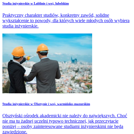
Studia inżynierskie w Lublinie i woj. lubelskim
Praktyczny charakter studiów, konkretny zawód, solidne
wykształcenie to powody, dla których wiele młodych osób wybiera
studia inżynierskie.
Studia inżynierskie w Olsztynie i woj. warmińsko-mazurskim
Olsztyński ośrodek akademicki nie należy do największych. Choć
nie ma tu żadnej uczelni typowo technicznej, jak przeczytacie
poniżej – osoby zainteresowane studiami inżynierskimi nie będą
zawiedzione.