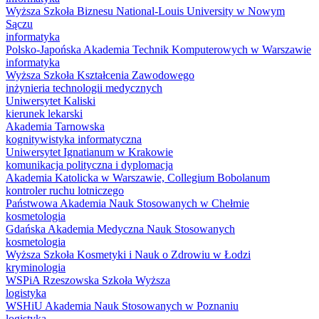
Wyższa Szkoła Biznesu National-Louis University w Nowym
Sączu
informatyka
Polsko-Japońska Akademia Technik Komputerowych w Warszawie
informatyka
Wyższa Szkoła Kształcenia Zawodowego
inżynieria technologii medycznych
Uniwersytet Kaliski
kierunek lekarski
Akademia Tarnowska
kognitywistyka informatyczna
Uniwersytet Ignatianum w Krakowie
komunikacja polityczna i dyplomacja
Akademia Katolicka w Warszawie, Collegium Bobolanum
kontroler ruchu lotniczego
Państwowa Akademia Nauk Stosowanych w Chełmie
kosmetologia
Gdańska Akademia Medyczna Nauk Stosowanych
kosmetologia
Wyższa Szkoła Kosmetyki i Nauk o Zdrowiu w Łodzi
kryminologia
WSPiA Rzeszowska Szkoła Wyższa
logistyka
WSHiU Akademia Nauk Stosowanych w Poznaniu
logistyka