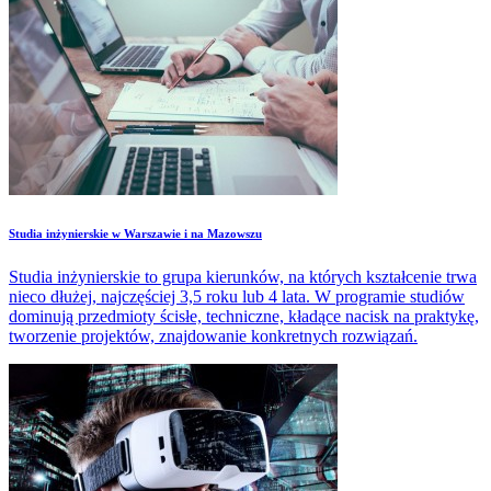
Studia inżynierskie w Warszawie i na Mazowszu
Studia inżynierskie to grupa kierunków, na których kształcenie trwa
nieco dłużej, najczęściej 3,5 roku lub 4 lata. W programie studiów
dominują przedmioty ścisłe, techniczne, kładące nacisk na praktykę,
tworzenie projektów, znajdowanie konkretnych rozwiązań.