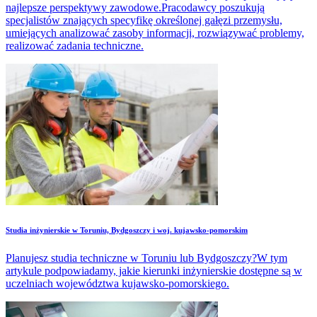
najlepsze perspektywy zawodowe.Pracodawcy poszukują
specjalistów znających specyfikę określonej gałęzi przemysłu,
umiejących analizować zasoby informacji, rozwiązywać problemy,
realizować zadania techniczne.
Studia inżynierskie w Toruniu, Bydgoszczy i woj. kujawsko-pomorskim
Planujesz studia techniczne w Toruniu lub Bydgoszczy?W tym
artykule podpowiadamy, jakie kierunki inżynierskie dostępne są w
uczelniach województwa kujawsko-pomorskiego.