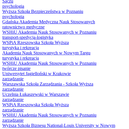
Sączu
psychologia
Wyższa Szkoła Bezpieczeństwa w Poznaniu
psychologia
Gdańska Akademia Medyczna Nauk Stosowanych
ratownictwo medyczne
WSHiU Akademia Nauk Stosowanych w Poznaniu
transport-spedycja-logistyka
WSPiA Rzeszowska Szkoła Wyższa
turystyka i rekreacja
Akademia Nauk Stosowanych w Nowym Targu
turystyka i rekreacja
WSHiU Akademia Nauk Stosowanych w Poznaniu
twórcze pisanie
Uniwersytet Jagielloński w Krakowie
zarządzanie
Warszawska Szkoła Zarządzania - Szkoła Wyższa
zarządzanie
Uczelnia Łukaszewski w Warszawie
zarządzanie
WSPiA Rzeszowska Szkoła Wyższa
zarządzanie
WSHiU Akademia Nauk Stosowanych w Poznaniu
zarządzanie
Wyższa Szkoła Biznesu National-Louis University w Nowym