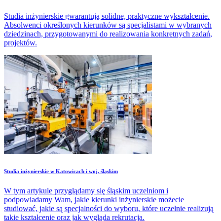
Studia inżynierskie gwarantują solidne, praktyczne wykształcenie.
Absolwenci określonych kierunków są specjalistami w wybranych
dziedzinach, przygotowanymi do realizowania konkretnych zadań,
projektów.
Studia inżynierskie w Katowicach i woj. śląskim
W tym artykule przyglądamy się śląskim uczelniom i
podpowiadamy Wam, jakie kierunki inżynierskie możecie
studiować, jakie są specjalności do wyboru, które uczelnie realizują
takie kształcenie oraz jak wygląda rekrutacja.