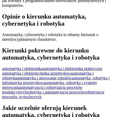
jak również z programowaniem sterowników przemysłowych i
komputerów.
Opinie o kierunku automatyka,
cybernetyka i robotyka
Automatyka, cybernetyka i robotyka to elitarny kierunek o
interdyscyplinarnym charakterze.
Kierunki pokrewne do kierunku
automatyka, cybernetyka i robotyka
automatyka i elektronika
automatyka i elektronika praktyczna
automatyka i elektrotechnika przemysłowa
automatyka i
robotyka
automatyka i sterowanie robotów
automatyka, robotyka i
informatyka przemysłowa
automatyka, robotyka i systemy
sterowania
automatyzacja i robotyzacja procesów
produkcyjnych
robotyka i automatyzacja procesów
robotyzacja
procesów wytwórczych
Jakie uczelnie oferują kierunek
automatyka, cybernetyka i robotyka