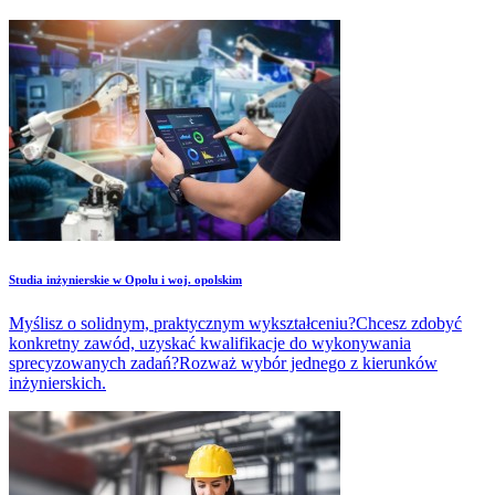
Studia inżynierskie w Opolu i woj. opolskim
Myślisz o solidnym, praktycznym wykształceniu?Chcesz zdobyć
konkretny zawód, uzyskać kwalifikacje do wykonywania
sprecyzowanych zadań?Rozważ wybór jednego z kierunków
inżynierskich.