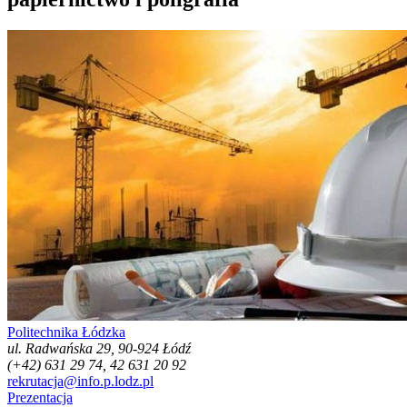
Politechnika Łódzka
ul. Radwańska 29, 90-924 Łódź
(+42) 631 29 74, 42 631 20 92
rekrutacja@info.p.lodz.pl
Prezentacja