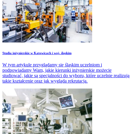
Studia inżynierskie w Katowicach i woj. śląskim
W tym artykule przyglądamy się śląskim uczelniom i
podpowiadamy Wam, jakie kierunki inżynierskie możecie
studiować, jakie są specjalności do wyboru, które uczelnie realizują
takie kształcenie oraz jak wygląda rekrutacja.