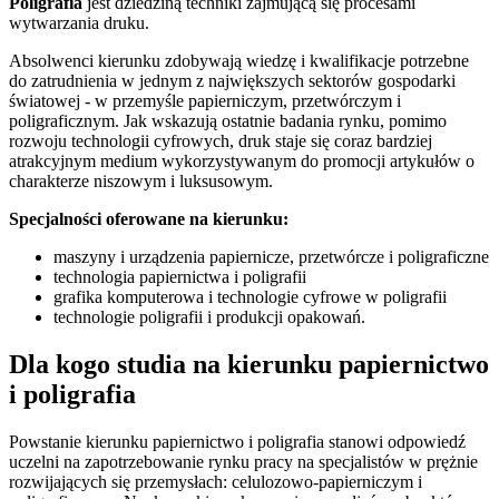
Poligrafia
jest dziedziną techniki zajmującą się procesami
wytwarzania druku.
Absolwenci kierunku zdobywają wiedzę i kwalifikacje potrzebne
do zatrudnienia w jednym z największych sektorów gospodarki
światowej - w przemyśle papierniczym, przetwórczym i
poligraficznym. Jak wskazują ostatnie badania rynku, pomimo
rozwoju technologii cyfrowych, druk staje się coraz bardziej
atrakcyjnym medium wykorzystywanym do promocji artykułów o
charakterze niszowym i luksusowym.
Specjalności oferowane na kierunku:
maszyny i urządzenia papiernicze, przetwórcze i poligraficzne
technologia papiernictwa i poligrafii
grafika komputerowa i technologie cyfrowe w poligrafii
technologie poligrafii i produkcji opakowań.
Dla kogo studia na kierunku papiernictwo
i poligrafia
Powstanie kierunku papiernictwo i poligrafia stanowi odpowiedź
uczelni na zapotrzebowanie rynku pracy na specjalistów w prężnie
rozwijających się przemysłach: celulozowo-papierniczym i