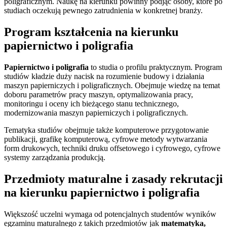
poligraficznym. Naukę na kierunku powinny podjąć osoby, które po
studiach oczekują pewnego zatrudnienia w konkretnej branży.
Program kształcenia na kierunku
papiernictwo i poligrafia
Papiernictwo i poligrafia
to studia o profilu praktycznym. Program
studiów kładzie duży nacisk na rozumienie budowy i działania
maszyn papierniczych i poligraficznych. Obejmuje wiedzę na temat
doboru parametrów pracy maszyn, optymalizowania pracy,
monitoringu i oceny ich bieżącego stanu technicznego,
modernizowania maszyn papierniczych i poligraficznych.
Tematyka studiów obejmuje także komputerowe przygotowanie
publikacji, grafikę komputerową, cyfrowe metody wytwarzania
form drukowych, techniki druku offsetowego i cyfrowego, cyfrowe
systemy zarządzania produkcją.
Przedmioty maturalne i zasady rekrutacji
na kierunku papiernictwo i poligrafia
Większość uczelni wymaga od potencjalnych studentów wyników
egzaminu maturalnego z takich przedmiotów jak
matematyka,