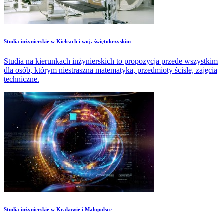
Studia inżynierskie w Kielcach i woj. świętokrzyskim
Studia na kierunkach inżynierskich to propozycja przede wszystkim
dla osób, którym niestraszna matematyka, przedmioty ścisłe, zajęcia
techniczne.
Studia inżynierskie w Krakowie i Małopolsce