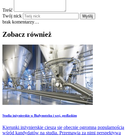
Treść
Twój nick
Wyślij
brak komentarzy…
Zobacz również
Studia inżynierskie w Białymstoku i woj. podlaskim
Kierunki inżynierskie cieszą się obecnie ogromną popularnością
wśród kandydatów na studia. Przemawia za nimi perspektywa