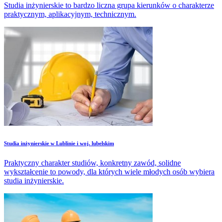
Studia inżynierskie to bardzo liczna grupa kierunków o charakterze
praktycznym, aplikacyjnym, technicznym.
Studia inżynierskie w Lublinie i woj. lubelskim
Praktyczny charakter studiów, konkretny zawód, solidne
wykształcenie to powody, dla których wiele młodych osób wybiera
studia inżynierskie.