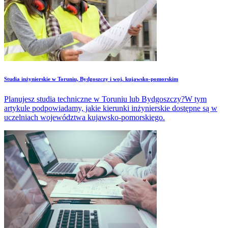
Studia inżynierskie w Toruniu, Bydgoszczy i woj. kujawsko-pomorskim
Planujesz studia techniczne w Toruniu lub Bydgoszczy?W tym
artykule podpowiadamy, jakie kierunki inżynierskie dostępne są w
uczelniach województwa kujawsko-pomorskiego.