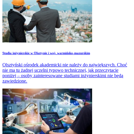
Studia inżynierskie w Olsztynie i woj. warmińsko-mazurskim
Olsztyński ośrodek akademicki nie należy do największych. Choć
nie ma tu żadnej uczelni typowo technicznej, jak przeczytacie
poniżej – osoby zainteresowane studiami inżynierskimi nie będą
zawiedzione.