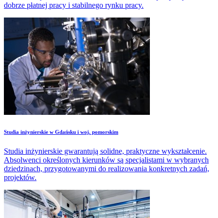
dobrze płatnej pracy i stabilnego rynku pracy.
Studia inżynierskie w Gdańsku i woj. pomorskim
Studia inżynierskie gwarantują solidne, praktyczne wykształcenie.
Absolwenci określonych kierunków są specjalistami w wybranych
dziedzinach, przygotowanymi do realizowania konkretnych zadań,
projektów.