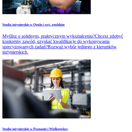
Studia inżynierskie w Opolu i woj. opolskim
Myślisz o solidnym, praktycznym wykształceniu?Chcesz zdobyć
konkretny zawód, uzyskać kwalifikacje do wykonywania
sprecyzowanych zadań?Rozważ wybór jednego z kierunków
inżynierskich.
Studia inżynierskie w Poznaniu i Wielkopolsce