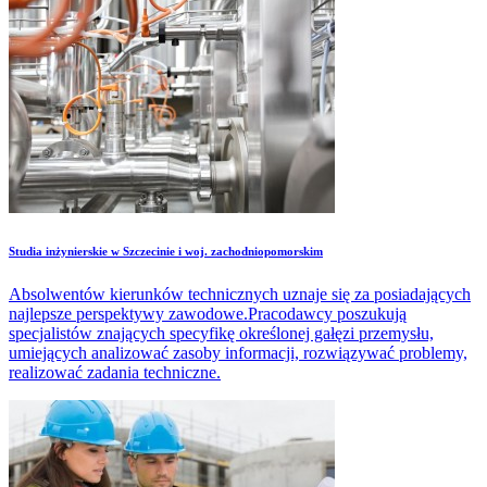
Studia inżynierskie w Szczecinie i woj. zachodniopomorskim
Absolwentów kierunków technicznych uznaje się za posiadających
najlepsze perspektywy zawodowe.Pracodawcy poszukują
specjalistów znających specyfikę określonej gałęzi przemysłu,
umiejących analizować zasoby informacji, rozwiązywać problemy,
realizować zadania techniczne.