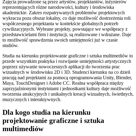
Zajęcia prowadzone są przez artystów, projektantów, inżynierów
reprezentujących różne narodowości, kultury i środowiska
akademickie. Zakres rozpatrywanych problemów projektowych
wykracza poza obszar lokalny, co daje możliwość dostrzeżenia roli
współczesnego projektanta w kontekście globalnych potrzeb
cywilizacyjnych. Wybrane projekty, powstające we współpracy z
przedstawicielami firm i instytucji, są realizowane i wdrażane. Daje
to możliwość sprawdzenia swoich umiejętności już w czasie
studiów.
Studia na kierunku projektowanie graficzne i sztuka multimediów to
przede wszystkim praktyka i rozwijanie umiejętności artystycznych
poprzez używanie nowoczesnych aplikacji do tworzenia prac
wizualnych w środowisku 2D i 3D. Studenci kierunku na co dzień
pracują nad projektami za pomocą oprogramowania Unity, Blender,
Maya, TouchDesigner i Adobe CC. Realna współpraca między
zaprzyjaźnionymi instytutami i jednostkami kultury daje możliwość
tworzenia atrakcyjnych i unikalnych kreacji wizualnych, świetlnych,
muzycznych i interaktywnych.
Dla kogo studia na kierunku
projektowanie graficzne i sztuka
multimediów