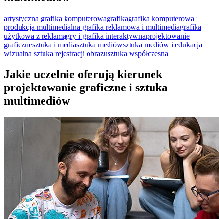
artystyczna grafika komputerowa
grafika
grafika komputerowa i
produkcja multimedialna
grafika reklamowa i multimedia
grafika
użytkowa z reklamą
gry i grafika interaktywna
projektowanie
graficzne
sztuka i media
sztuka mediów
sztuka mediów i edukacja
wizualna
sztuka rejestracji obrazu
sztuka współczesna
Jakie uczelnie oferują kierunek
projektowanie graficzne i sztuka
multimediów