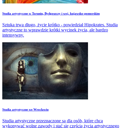
Studia artystyczne w Toruniu, Bydgoszczy i woj. kujawsko-pomorskim
Sztuka trwa długo, życie krótko - powiedział Hipokrates. Studia
artystyczne to wprawdzie krótki wycinek życia, ale bardzo
intensywny.
Studia artystyczne we Wrocławiu
Studia artystyczne przeznaczone są dla osób, które chcą
wykonywać wolne zawody i stać się częścią życia artystycznego