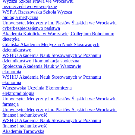
Wyższa Szkoła Prawa we Wrocławiu
bezpieczeństwo wewnętrzne
WSPiA Rzeszowska Szkoła Wyższa
biologia medyczna
Uniwersytet Medyczny im. Piastów Śląskich we Wrocławiu
cyberbezpieczeństwo państwa
Akademia Katolicka w Warszawie, Collegium Bobolanum
dietetyka
Gdańska Akademia Medyczna Nauk Stosowanych
dziennikarstwo
WSHiU Akademia Nauk Stosowanych w Poznaniu
dziennikarstwo i komunikacja społeczna
Społeczna Akademia Nauk w Warszawie
ekonomia
WSHiU Akademia Nauk Stosowanych w Poznaniu
ekonomia
Warszawska Uczelnia Ekonomiczna
elektroradiologia
Uniwersytet Medyczny im. Piastów Śląskich we Wrocławiu
farmacja
Uniwersytet Medyczny im. Piastów Śląskich we Wrocławiu
finanse i rachunkowość
WSHiU Akademia Nauk Stosowanych w Poznaniu
finanse i rachunkowość
Akademia Tarnowska