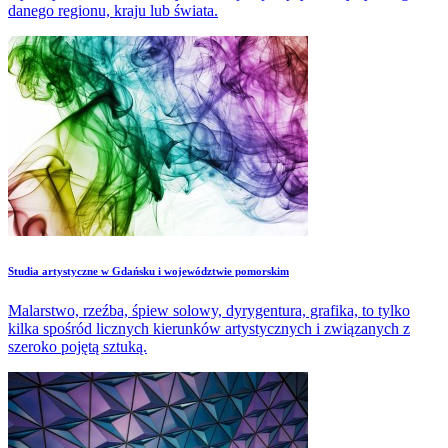
danego regionu, kraju lub świata.
​Studia artystyczne w Gdańsku i województwie pomorskim
Malarstwo, rzeźba, śpiew solowy, dyrygentura, grafika, to tylko
kilka spośród licznych kierunków artystycznych i związanych z
szeroko pojętą sztuką.