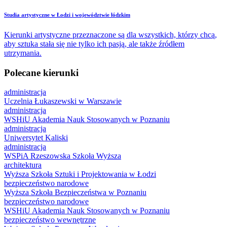
​Studia artystyczne w Łodzi i województwie łódzkim
Kierunki artystyczne przeznaczone są dla wszystkich, którzy chcą,
aby sztuka stała się nie tylko ich pasją, ale także źródłem
utrzymania.
Polecane kierunki
administracja
Uczelnia Łukaszewski w Warszawie
administracja
WSHiU Akademia Nauk Stosowanych w Poznaniu
administracja
Uniwersytet Kaliski
administracja
WSPiA Rzeszowska Szkoła Wyższa
architektura
Wyższa Szkoła Sztuki i Projektowania w Łodzi
bezpieczeństwo narodowe
Wyższa Szkoła Bezpieczeństwa w Poznaniu
bezpieczeństwo narodowe
WSHiU Akademia Nauk Stosowanych w Poznaniu
bezpieczeństwo wewnętrzne