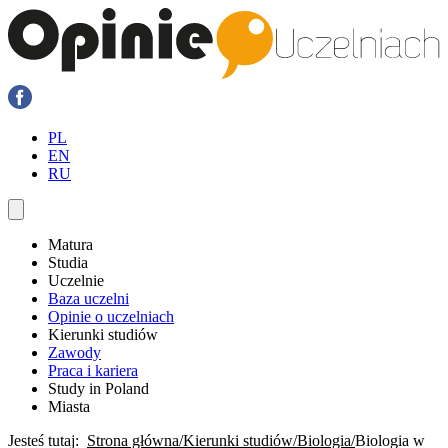
PL
EN
RU
Matura
Studia
Uczelnie
Baza uczelni
Opinie o uczelniach
Kierunki studiów
Zawody
Praca i kariera
Study in Poland
Miasta
Jesteś tutaj:
Strona główna
Kierunki studiów
Biologia
Biologia w