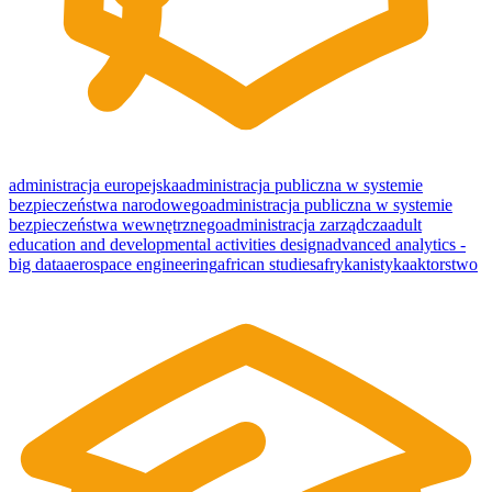
administracja europejska
administracja publiczna w systemie
bezpieczeństwa narodowego
administracja publiczna w systemie
bezpieczeństwa wewnętrznego
administracja zarządcza
adult
education and developmental activities design
advanced analytics -
big data
aerospace engineering
african studies
afrykanistyka
aktorstwo