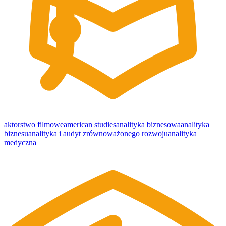
aktorstwo filmowe
american studies
analityka biznesowa
analityka
biznesu
analityka i audyt zrównoważonego rozwoju
analityka
medyczna