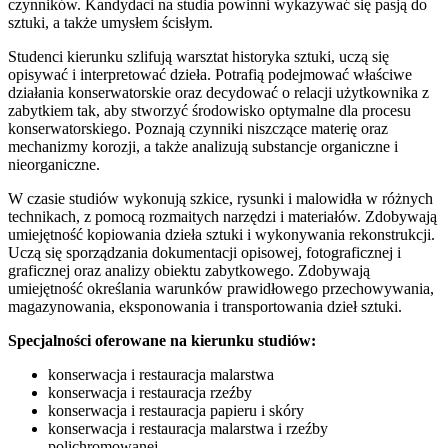
czynników. Kandydaci na studia powinni wykazywać się pasją do
sztuki, a także umysłem ścisłym.
Studenci kierunku szlifują warsztat historyka sztuki, uczą się
opisywać i interpretować dzieła. Potrafią podejmować właściwe
działania konserwatorskie oraz decydować o relacji użytkownika z
zabytkiem tak, aby stworzyć środowisko optymalne dla procesu
konserwatorskiego. Poznają czynniki niszczące materię oraz
mechanizmy korozji, a także analizują substancje organiczne i
nieorganiczne.
W czasie studiów wykonują szkice, rysunki i malowidła w różnych
technikach, z pomocą rozmaitych narzędzi i materiałów. Zdobywają
umiejętność kopiowania dzieła sztuki i wykonywania rekonstrukcji.
Uczą się sporządzania dokumentacji opisowej, fotograficznej i
graficznej oraz analizy obiektu zabytkowego. Zdobywają
umiejętność określania warunków prawidłowego przechowywania,
magazynowania, eksponowania i transportowania dzieł sztuki.
Specjalności oferowane na kierunku studiów:
konserwacja i restauracja malarstwa
konserwacja i restauracja rzeźby
konserwacja i restauracja papieru i skóry
konserwacja i restauracja malarstwa i rzeźby
polichromowanej