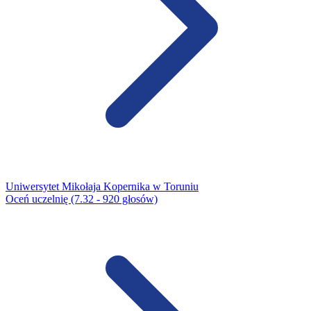
Uniwersytet Mikołaja Kopernika w Toruniu
Oceń uczelnię (7.32 - 920 głosów)