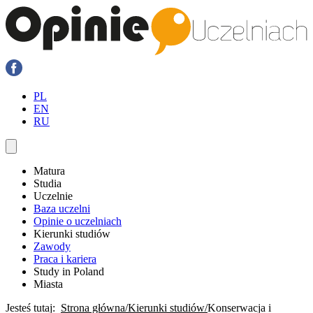
PL
EN
RU
Matura
Studia
Uczelnie
Baza uczelni
Opinie o uczelniach
Kierunki studiów
Zawody
Praca i kariera
Study in Poland
Miasta
Jesteś tutaj:
Strona główna
Kierunki studiów
Konserwacja i