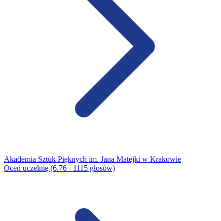
Akademia Sztuk Pięknych im. Jana Matejki w Krakowie
Oceń uczelnię (6.76 - 1115 głosów)