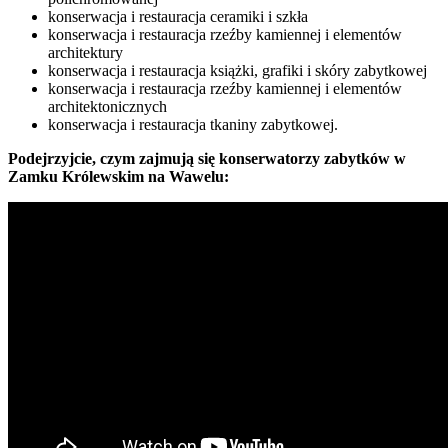
konserwacja i restauracja ceramiki i szkła
konserwacja i restauracja rzeźby kamiennej i elementów
architektury
konserwacja i restauracja książki, grafiki i skóry zabytkowej
konserwacja i restauracja rzeźby kamiennej i elementów
architektonicznych
konserwacja i restauracja tkaniny zabytkowej.
Podejrzyjcie, czym zajmują się konserwatorzy zabytków w
Zamku Królewskim na Wawelu: