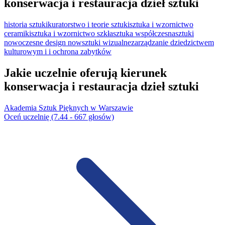
konserwacja i restauracja dzieł sztuki
historia sztuki
kuratorstwo i teorie sztuki
sztuka i wzornictwo
ceramiki
sztuka i wzornictwo szkła
sztuka współczesna
sztuki
nowoczesne design now
sztuki wizualne
zarządzanie dziedzictwem
kulturowym i i ochrona zabytków
Jakie uczelnie oferują kierunek
konserwacja i restauracja dzieł sztuki
Akademia Sztuk Pięknych w Warszawie
Oceń uczelnię (7.44 - 667 głosów)