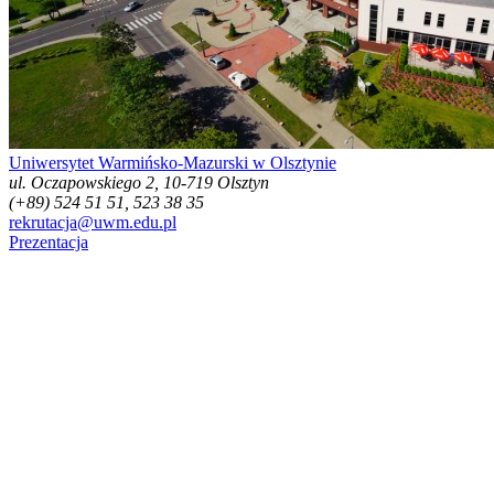
Uniwersytet Warmińsko-Mazurski w Olsztynie
ul. Oczapowskiego 2, 10-719 Olsztyn
(+89) 524 51 51, 523 38 35
rekrutacja@uwm.edu.pl
Prezentacja