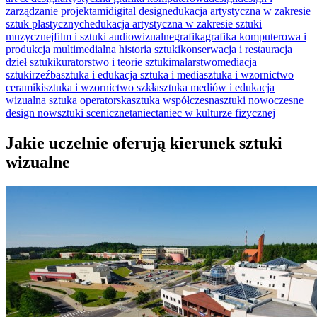
zarządzanie projektami
digital design
edukacja artystyczna w zakresie
sztuk plastycznych
edukacja artystyczna w zakresie sztuki
muzycznej
film i sztuki audiowizualne
grafika
grafika komputerowa i
produkcja multimedialna
historia sztuki
konserwacja i restauracja
dzieł sztuki
kuratorstwo i teorie sztuki
malarstwo
mediacja
sztuki
rzeźba
sztuka i edukacja
sztuka i media
sztuka i wzornictwo
ceramiki
sztuka i wzornictwo szkła
sztuka mediów i edukacja
wizualna
sztuka operatorska
sztuka współczesna
sztuki nowoczesne
design now
sztuki sceniczne
taniec
taniec w kulturze fizycznej
Jakie uczelnie oferują kierunek sztuki
wizualne