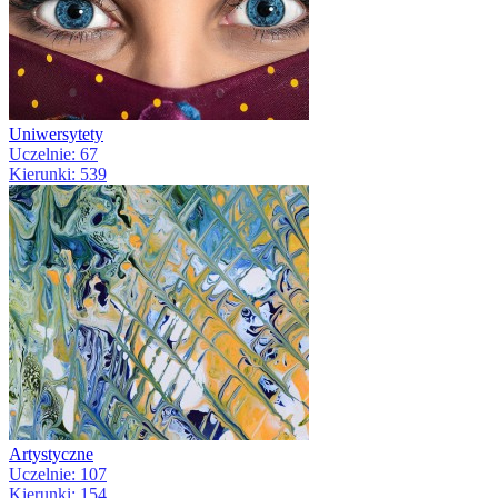
Uniwersytety
Uczelnie: 67
Kierunki: 539
Artystyczne
Uczelnie: 107
Kierunki: 154