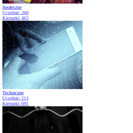
Społeczne
Uczelnie: 260
Kierunki: 463
Techniczne
Uczelnie: 213
Kierunki: 691