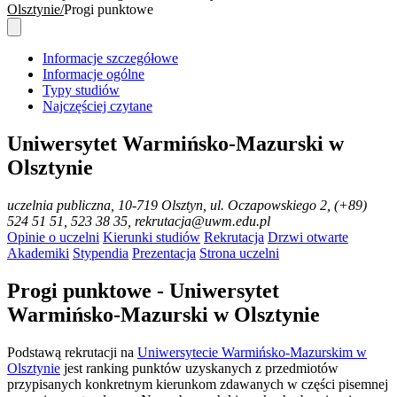
Olsztynie
Progi punktowe
Informacje szczegółowe
Informacje ogólne
Typy studiów
Najczęściej czytane
Uniwersytet Warmińsko-Mazurski w
Olsztynie
uczelnia publiczna
, 10-719 Olsztyn, ul. Oczapowskiego 2, (+89)
524 51 51, 523 38 35, re­krutacja­@uwm.edu.pl
Opinie o uczelni
Kierunki studiów
Rekrutacja
Drzwi otwarte
Akademiki
Stypendia
Prezentacja
Strona uczelni
Progi punktowe - Uniwersytet
Warmińsko-Mazurski w Olsztynie
Podstawą rekrutacji na
Uniwersytecie Warmińsko-Mazurskim w
Olsztynie
jest ranking punktów uzyskanych z przedmiotów
przypisanych konkretnym kierunkom zdawanych w części pisemnej