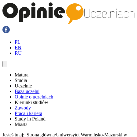
PL
EN
RU
Matura
Studia
Uczelnie
Baza uczelni
Opinie o uczelniach
Kierunki studiów
Zawody
Praca i kariera
Study in Poland
Miasta
Jesteś tutaj:
Strona główna
Uniwersytet Warmińsko-Mazurski w